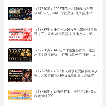
（19740期）2026TikTok短剧出海实战课：
IAA广告分账×IAP付费变现×账号搭建×平台
规则×双轨爆发×回款全流程
（19739期）小红书乘风投放-100分钟实操
课｜开户返点·标准投搭建·莱卡定向，新店
建模撬动笔记自然流量全套教学
（19738期）AI+新个体创业必修课｜道法
术器｜商业逻辑·小红书流量·AI智能体｜低
成本打造个人变现小生意全套教学
（19737期）2026名人语录短视频赛道全攻
略；从文案撰写到声音克隆部署，系统掌握
涨粉变现双赢制作技术
（19736期）别再瞎打工！小程序副业每天
稳定躺赚200+