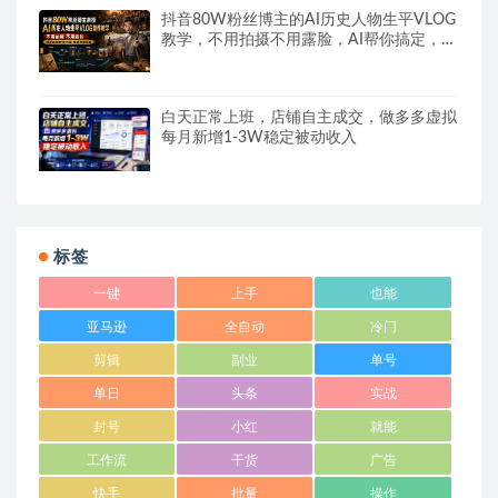
抖音80W粉丝博主的AI历史人物生平VLOG
教学，不用拍摄不用露脸，AI帮你搞定，轻
松解锁伙伴计划+精选收益
白天正常上班，店铺自主成交，做多多虚拟
每月新增1-3W稳定被动收入
标签
一键
上手
也能
亚马逊
全自动
冷门
剪辑
副业
单号
单日
头条
实战
封号
小红
就能
工作流
干货
广告
快手
批量
操作