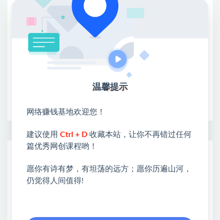
①：点击右上角【
】三个点
②：选择【在浏览器打开】
③：点击右上方【登录】领取
限时活动：注册新用户赠送VIP
温馨提示
收藏
海报
链接
网络赚钱基地欢迎您！
建议使用
Ctrl + D
收藏本站，让你不再错过任何
篇优秀网创课程哟！
网赚基地简介
站长微信：无
愿你有诗有梦，有坦荡的远方；愿你历遍山河，
仍觉得人间值得!
❤本站：本站整合多方资源站，主要面向互联网创业
类&副业类，资源丰富 物超所值。
❤能助您：找项目 + 低成本创业 + 减少信息差 + 见识