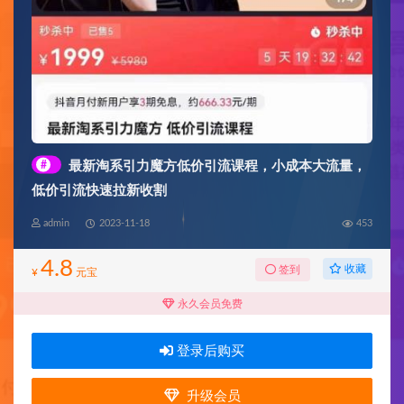
#
最新淘系引力魔方低价引流课程，小成本大流量，
低价引流快速拉新收割
admin
2023-11-18
453
4.8
收藏
签到
¥
元宝
永久会员免费
登录后购买
升级会员