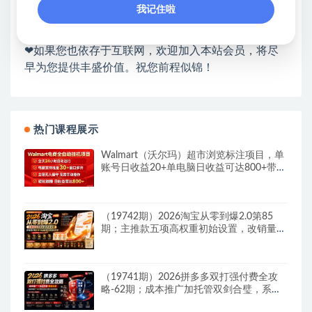
各种项目 + 提升网创认知。
我记住啦
❤本站为众多团队提供了重要价值，也为众多创业者
开启网络之门，广受好评！
❤如果您也依存于互联网，欢迎加入本站会员，将尽
早为您提供丰盛价值。祝您前程似锦！
热门课程展示
Walmart（沃尔玛）超市浏览标注项目，单
账号日收益20+单电脑日收益可达800+带分
佣机制
（19742期）2026淘宝从零到爆2.0第85
期；主推款五项高权重初始设置，改销量评
晒秒单快速破零积累基础权重
（19741期）2026拼多多双打强付费全攻
略-62期；成本推广加托管双剑合璧，系统
讲解7种付费玩法优劣势与选择策略