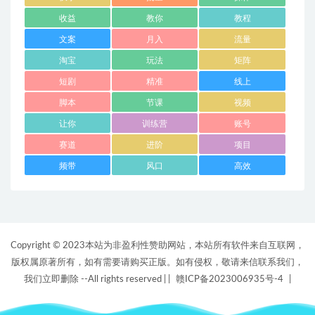
收益
教你
教程
文案
月入
流量
淘宝
玩法
矩阵
短剧
精准
线上
脚本
节课
视频
让你
训练营
账号
赛道
进阶
项目
频带
风口
高效
Copyright © 2023本站为非盈利性赞助网站，本站所有软件来自互联网，
版权属原著所有，如有需要请购买正版。如有侵权，敬请来信联系我们，
我们立即删除 --All rights reserved |
|
赣ICP备2023006935号-4
|