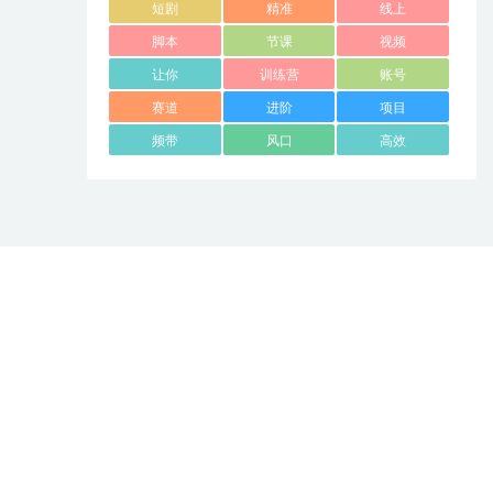
短剧
精准
线上
脚本
节课
视频
让你
训练营
账号
赛道
进阶
项目
频带
风口
高效