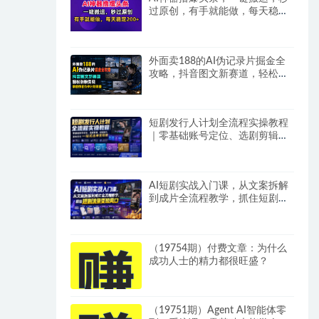
过原创，有手就能做，每天稳定
200+
外面卖188的AI伪记录片掘金全
攻略，抖音图文新赛道，轻松涨
粉变现，拿创作者伙伴计划收益
【文档】
短剧发行人计划全流程实操教程
｜零基础账号定位、选剧剪辑、
视频制作、发布优化一站式出单
变现课​
AI短剧实战入门课，从文案拆解
到成片全流程教学，抓住短剧流
量变现风口
（19754期）付费文章：为什么
成功人士的精力都很旺盛？
（19751期）Agent AI智能体零