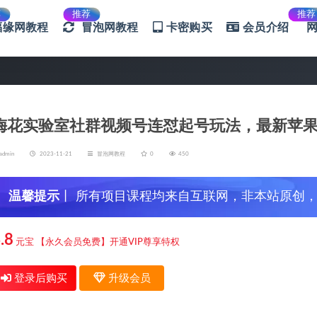
荐
推荐
推荐
福缘网教程
冒泡网教程
卡密购买
会员介绍
梅花实验室社群视频号连怼起号玩法，最新苹
admin
2023-11-21
冒泡网教程
0
450
温馨提示
丨 所有项目课程均来自互联网，非本站原创
信，谨防上当受骗！
.8
元宝
【永久会员免费】开通VIP尊享特权
登录后购买
升级会员