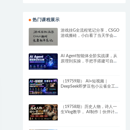
热门课程展示
游戏挂G全流程笔记分享，CSGO
游戏搬砖，小白看了当天学会见
收益
AI Agent智能体全阶实战课，从
原理到实操，手把手搭建可自动
运行的AI Agent
（19759期） AI+短视频｜
DeepSeek即梦豆包小云雀全工具
教学，从账号定位到剪映剪辑，
零基础也能快速上手做爆款
（19758期）历史人物，诗人一
生Vlog教学， AI制作丨伙伴计划
丨精选收益丨商单收徒 ，新领域
红利期，抓紧做