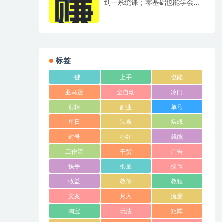
到一系统课；零基础也能学会自
动化实战，从核心概念到Coze工
作流搭建完整覆盖
标签
一键
上手
也能
亚马逊
全自动
冷门
剪辑
副业
单号
单日
头条
实战
封号
小红
就能
工作流
干货
广告
快手
批量
操作
收益
教你
教程
文案
月入
流量
淘宝
玩法
矩阵