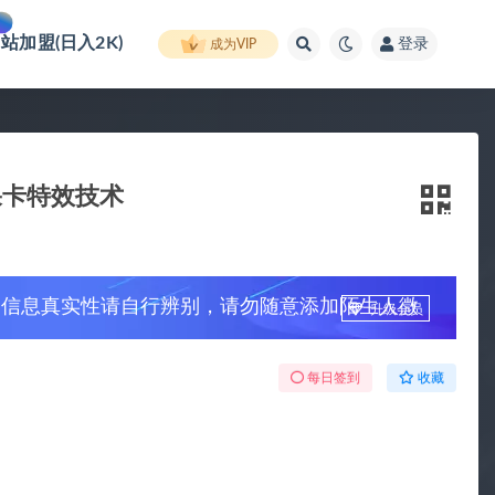
网站加盟(日入2K)
登录
成为VIP
果卡特效技术
，信息真实性请自行辨别，请勿随意添加陌生人微
升级会员
每日签到
收藏