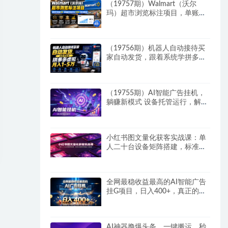
（19757期）Walmart（沃尔
玛）超市浏览标注项目，单账号
日收益20+ 单电脑日收益可达
1000+带分佣机制
（19756期）机器人自动接待买
家自动发货，跟着系统学拼多多
虚拟月入1-5万
（19755期）AI智能广告挂机，
躺赚新模式 设备托管运行，解放
双手持续变现
小红书图文量化获客实战课：单
人二十台设备矩阵搭建，标准化
流程高效批量引流获客
全网最稳收益最高的AI智能广告
挂G项目，日入400+，真正的躺
賺项目
AI神器撸爆头条，一键搬运，秒