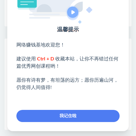
收藏
海报
链接
温馨提示
网络赚钱基地欢迎您！
网赚基地简介
站长微信：无
建议使用
Ctrl + D
收藏本站，让你不再错过任何
❤本站：本站整合多方资源站，主要面向互联网创业
篇优秀网创课程哟！
类&副业类，资源丰富 物超所值。
愿你有诗有梦，有坦荡的远方；愿你历遍山河，
❤能助您：找项目 + 低成本创业 + 减少信息差 + 见识
仍觉得人间值得!
各种项目 + 提升网创认知。
❤本站为众多团队提供了重要价值，也为众多创业者
开启网络之门，广受好评！
❤如果您也依存于互联网，欢迎加入本站会员，将尽
我记住啦
早为您提供丰盛价值。祝您前程似锦！