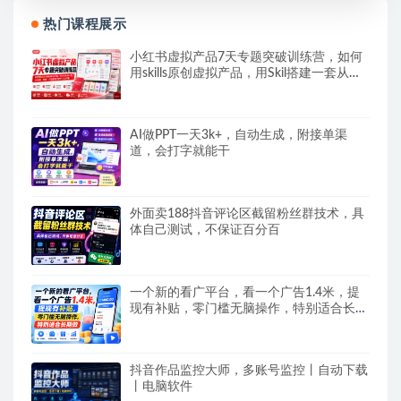
热门课程展示
小红书虚拟产品7天专题突破训练营，如何
用skills原创虚拟产品，用Skil搭建一套从选
题、内容、产品到交付的个人生产线
AI做PPT一天3k+，自动生成，附接单渠
道，会打字就能干
外面卖188抖音评论区截留粉丝群技术，具
体自己测试，不保证百分百
一个新的看广平台，看一个广告1.4米，提
现有补贴，零门槛无脑操作，特别适合长期
做
抖音作品监控大师，多账号监控丨自动下载
丨电脑软件