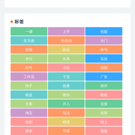
标签
一键
上手
也能
亚马逊
全自动
冷门
剪辑
副业
单号
单日
头条
实战
封号
小红
就能
工作流
干货
广告
快手
批量
操作
收益
教你
教程
文案
月入
流量
淘宝
玩法
矩阵
短剧
精准
线上
脚本
节课
视频