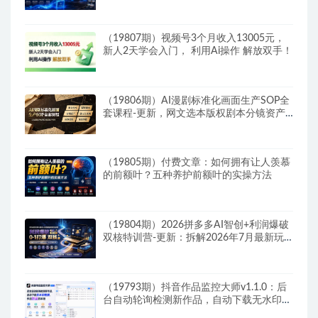
（19807期）视频号3个月收入13005元，
新人2天学会入门， 利用Ai操作 解放双手！
（19806期）AI漫剧标准化画面生产SOP全
套课程-更新，网文选本版权剧本分镜资产
全覆盖，图文生视频后期剪辑完整实操教学
（19805期）付费文章：如何拥有让人羡慕
的前额叶？五种养护前额叶的实操方法
（19804期）2026拼多多AI智创+利润爆破
双核特训营-更新：拆解2026年7月最新玩
法，0-1打爆SOP
（19793期）抖音作品监控大师v1.1.0：后
台自动轮询检测新作品，自动下载无水印视
频、作品封面到本地