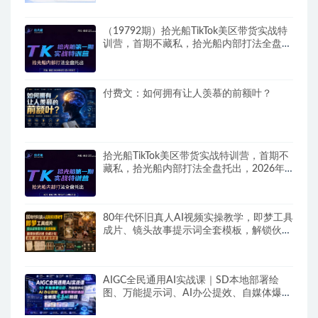
（19792期）拾光船TikTok美区带货实战特
训营，首期不藏私，拾光船内部打法全盘托
出，2026年8月线下课
付费文：如何拥有让人羡慕的前额叶？
拾光船TikTok美区带货实战特训营，首期不
藏私，拾光船内部打法全盘托出，2026年8
月线下课
80年代怀旧真人AI视频实操教学，即梦工具
成片、镜头故事提示词全套模板，解锁伙伴
计划分成计划商单收徒等多重收益
AIGC全民通用AI实战课｜SD本地部署绘
图、万能提示词、AI办公提效、自媒体爆款
选题全维度零基础教程