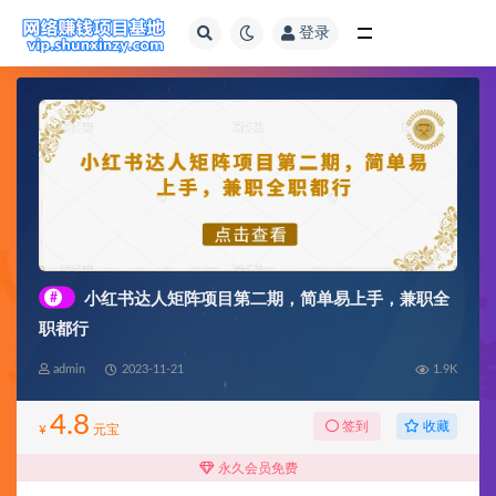
登录
全部
#
小红书达人矩阵项目第二期，简单易上手，兼职全
职都行
admin
2023-11-21
1.9K
4.8
收藏
签到
¥
元宝
永久会员免费