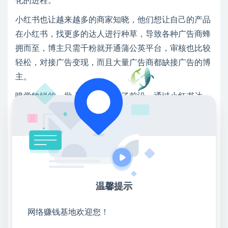
化的进程。
小红书也让越来越多的商家知晓，他们想让自己的产品
在小红书，找更多的达人进行种草，导致各种广告商蜂
拥而至，博主只需千粉就开通蒲公英平台，审核也比较
轻松，对接广告变现，而且大量广告商都缺接广告的博
主。
嗅觉敏锐的一批人，已经走在了前沿，通过小红书达
人，变现了无数次，今年和明年绝对是小红书达人爆发
式增长的时候，未来市场潜力无限。
现在是最好入场的时机；
现在入局小红书矩阵达人，只要找对方法，真的不难；
完全不用担心没有广告接，用对方法，广告商主动找上
温馨提示
门。
网络赚钱基地欢迎您！
这个项目，是我们外部合伙人今年5月开始实操的，上