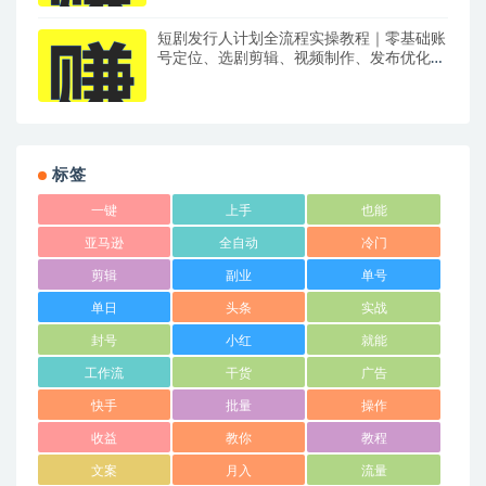
短剧发行人计划全流程实操教程｜零基础账
号定位、选剧剪辑、视频制作、发布优化一
站式出单变现课​
标签
一键
上手
也能
亚马逊
全自动
冷门
剪辑
副业
单号
单日
头条
实战
封号
小红
就能
工作流
干货
广告
快手
批量
操作
收益
教你
教程
文案
月入
流量