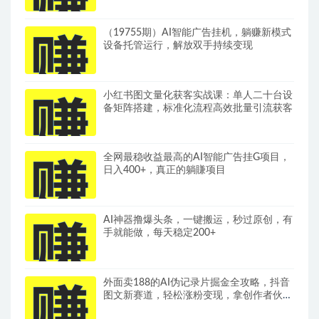
（19755期）AI智能广告挂机，躺赚新模式
设备托管运行，解放双手持续变现
小红书图文量化获客实战课：单人二十台设
备矩阵搭建，标准化流程高效批量引流获客
全网最稳收益最高的AI智能广告挂G项目，
日入400+，真正的躺賺项目
AI神器撸爆头条，一键搬运，秒过原创，有
手就能做，每天稳定200+
外面卖188的AI伪记录片掘金全攻略，抖音
图文新赛道，轻松涨粉变现，拿创作者伙伴
计划收益【文档】