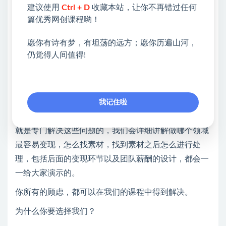
手很快，操作也简单，最快能10天涨粉接广告
建议使用
Ctrl + D
收藏本站，让你不再错过任何
篇优秀网创课程哟！
很多人或许会疑惑，你说得很轻巧，涨粉，成为千粉博
主，应该是很难的吧？
愿你有诗有梦，有坦荡的远方；愿你历遍山河，
仍觉得人间值得!
素材怎么来？领域怎么选择？做垂直专一的领域还是泛
领域呢？哪个领域比较好变现？更容易接到广告？如何
自开mcn机构，搞定实名提现？怎样矩阵去玩转？如何
招人做小红书达人矩阵等问题……
我记住啦
这些都是摆在这个项目前面的难题，而本次课程的内容
就是专门解决这些问题的，我们会详细讲解做哪个领域
最容易变现，怎么找素材，找到素材之后怎么进行处
理，包括后面的变现环节以及团队薪酬的设计，都会一
一给大家演示的。
你所有的顾虑，都可以在我们的课程中得到解决。
为什么你要选择我们？