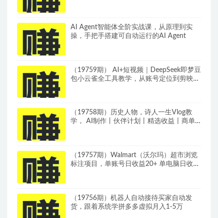
AI Agent智能体全阶实战课，从原理到实
操，手把手搭建可自动运行的AI Agent
（19759期） AI+短视频｜DeepSeek即梦豆
包小云雀全工具教学，从账号定位到剪映剪
辑，零基础也能快速上手做爆款
（19758期）历史人物，诗人一生Vlog教
学， AI制作丨伙伴计划丨精选收益丨商单
收徒 ，新领域红利期，抓紧做
（19757期）Walmart（沃尔玛）超市浏览
标注项目，单账号日收益20+ 单电脑日收益
可达1000+带分佣机制
（19756期）机器人自动接待买家自动发
货，跟着系统学拼多多虚拟月入1-5万