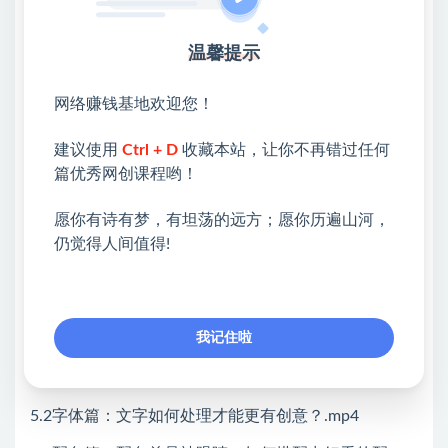
用？.mp4
温馨提示
3.2素材篇：高质量的图片，怎么搜、哪里搜？.mp4
3.3素材篇：可编辑的图标，如何找、如何用？.mp4
网络赚钱基地欢迎您！
3.4素材篇：免版权的视频，如何找、如何用？.mp4
建议使用
Ctrl + D
收藏本站，让你不再错过任何
4.1处理篇：图片有底色，如何快速去除？.mp4
篇优秀网创课程哟！
4.2处理篇：图片不合适还不能换，如何处理更美
愿你有诗有梦，有坦荡的远方；愿你历遍山河，
观？.mp4
仍觉得人间值得!
4.3处理篇：图片样式太单一，如何更丰富多样？.mp4
4.4处理篇：图片展示没创意，如何更新颖出彩？.mp4
我记住啦
5.1字体篇：职场人必会的字体搭配、下载与安
装！.mp4
5.2字体篇：文字如何处理才能更有创意？.mp4