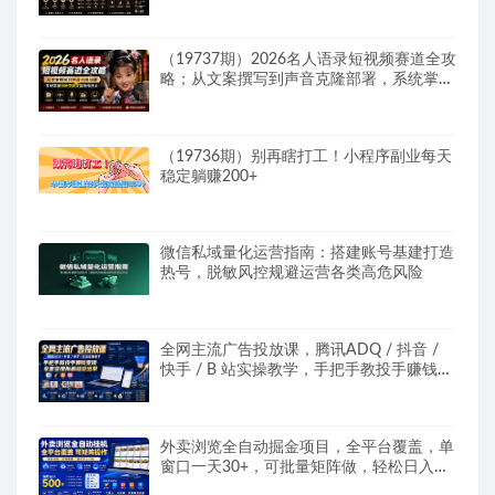
成本打造个人变现小生意全套教学
（19737期）2026名人语录短视频赛道全攻
略；从文案撰写到声音克隆部署，系统掌握
涨粉变现双赢制作技术
（19736期）别再瞎打工！小程序副业每天
稳定躺赚200+
微信私域量化运营指南：搭建账号基建打造
热号，脱敏风控规避运营各类高危风险
全网主流广告投放课，腾讯ADQ / 抖音 /
快手 / B 站实操教学，手把手教投手赚钱变
现，全套变现拆解稳定出单
外卖浏览全自动掘金项目，全平台覆盖，单
窗口一天30+，可批量矩阵做，轻松日入
500+