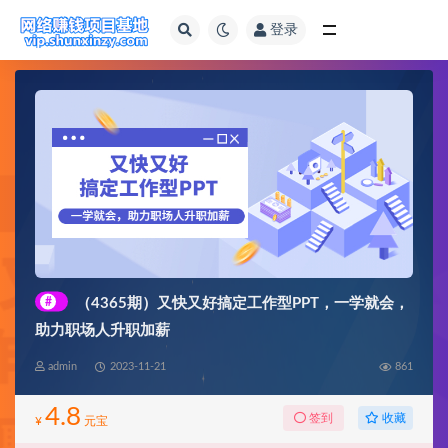
登录
全部
#
（4365期）又快又好搞定工作型PPT，一学就会，
助力职场人升职加薪
admin
2023-11-21
861
4.8
收藏
签到
¥
元宝