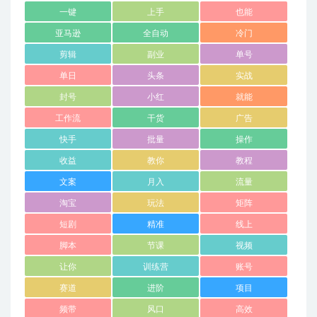
一键
上手
也能
亚马逊
全自动
冷门
剪辑
副业
单号
单日
头条
实战
封号
小红
就能
工作流
干货
广告
快手
批量
操作
收益
教你
教程
文案
月入
流量
淘宝
玩法
矩阵
短剧
精准
线上
脚本
节课
视频
让你
训练营
账号
赛道
进阶
项目
频带
风口
高效