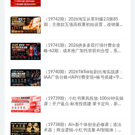
佣机制
（19742期）2026淘宝从零到爆2.0第85
期；主推款五项高权重初始设置，改销量评
晒秒单快速破零积累基础权重
（19741期）2026拼多多双打强付费全攻
略-62期；成本推广加托管双剑合璧，系统
讲解7种付费玩法优劣势与选择策略
（19740期）2026TikTok短剧出海实战课：
IAA广告分账×IAP付费变现×账号搭建×平台
规则×双轨爆发×回款全流程
（19739期）小红书乘风投放-100分钟实操
课｜开户返点·标准投搭建·莱卡定向，新店
建模撬动笔记自然流量全套教学
（19738期）AI+新个体创业必修课｜道法
术器｜商业逻辑·小红书流量·AI智能体｜低