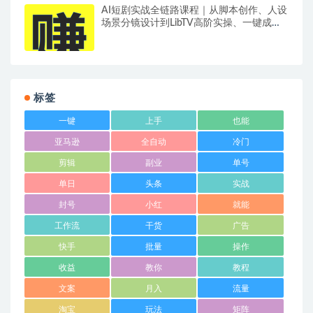
AI短剧实战全链路课程｜从脚本创作、人设
场景分镜设计到LibTV高阶实操、一键成片
标准化交付教程
标签
一键
上手
也能
亚马逊
全自动
冷门
剪辑
副业
单号
单日
头条
实战
封号
小红
就能
工作流
干货
广告
快手
批量
操作
收益
教你
教程
文案
月入
流量
淘宝
玩法
矩阵