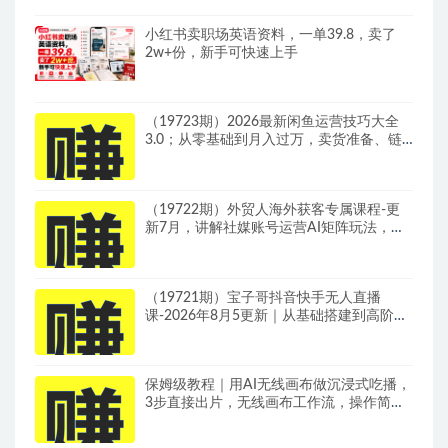
小红书卖职场英语资料，一单39.8，卖了
2w+份，新手可快速上手
（19723期）2026最新闲鱼运营技巧大全
3.0；从零基础到月入过万，卖货准备、链
接搭建到选品定价全拆解
（19722期）外贸人海外获客专属课程-更
新7月，讲解社媒账号运营AI矩阵玩法，，
系统掌握海外客户开发全流程实战方法
（19721期）宝子哥抖音快手无人直播
课-2026年8月5更新｜从基础搭建到高阶起
号，稳号防封技术，搭建自动化直播变现体
系
保姆级教程｜用AI无线画布做沉浸式吃播，
3步直接出片，无线画布工作流，操作简单
好上手