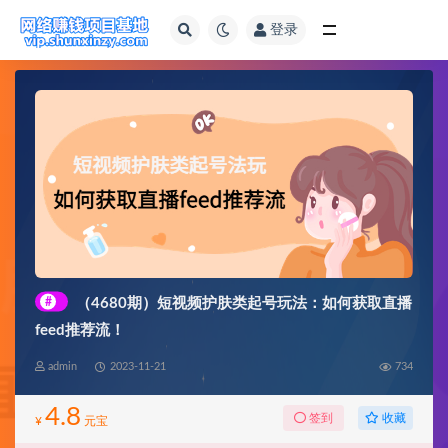
登录
全部
#
（4680期）短视频护肤类起号玩法：如何获取直播
feed推荐流！
admin
2023-11-21
734
4.8
收藏
签到
¥
元宝