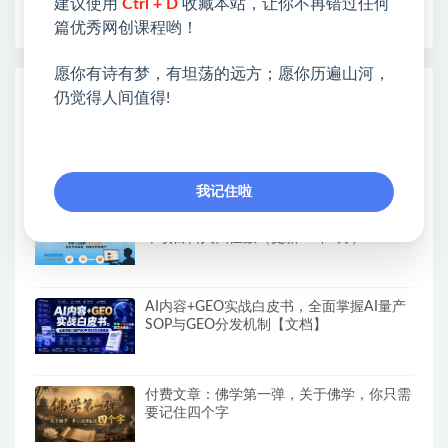
建议使用
Ctrl + D
收藏本站，让你不再错过任何
早为您提供丰盛价值。祝您前程似锦！
篇优秀网创课程哟！
愿你有诗有梦，有坦荡的远方；愿你历遍山河，
热门课程展示
仍觉得人间值得!
名人语录短视频教学，2026年最新赛道，
涨粉变现两不误
我记住啦
公众号流量主变现项目，普通人也能通过这
个项目日入四位数（更新26年8月）
AI内容+GEO实战白皮书，全面掌握AI量产
SOP与GEO分发机制【文档】
付费文章：佛学第一弹，关于佛学，你只需
要记住四个字