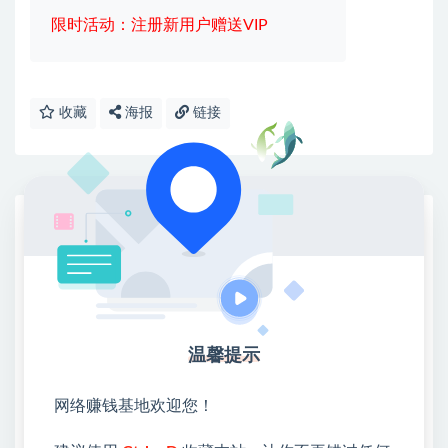
限时活动：注册新用户赠送VIP
收藏
海报
链接
网赚基地简介
站长微信：无
❤本站：本站整合多方资源站，主要面向互联网创业
类&副业类，资源丰富 物超所值。
❤能助您：找项目 + 低成本创业 + 减少信息差 + 见识
温馨提示
各种项目 + 提升网创认知。
❤本站为众多团队提供了重要价值，也为众多创业者
开启网络之门，广受好评！
网络赚钱基地欢迎您！
❤如果您也依存于互联网，欢迎加入本站会员，将尽