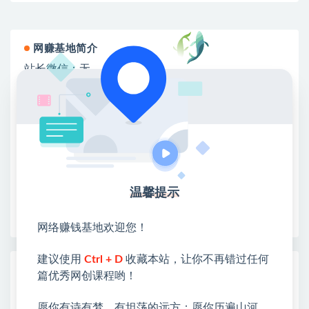
网赚基地简介
站长微信：无
❤本站：本站整合多方资源站，主要面向互联网创业
类&副业类，资源丰富 物超所值。
❤能助您：找项目 + 低成本创业 + 减少信息差 + 见识
各种项目 + 提升网创认知。
❤本站为众多团队提供了重要价值，也为众多创业者
开启网络之门，广受好评！
❤如果您也依存于互联网，欢迎加入本站会员，将尽
温馨提示
早为您提供丰盛价值。祝您前程似锦！
网络赚钱基地欢迎您！
建议使用
Ctrl + D
收藏本站，让你不再错过任何
热门课程展示
篇优秀网创课程哟！
AI+PPT设计变现实战训练营，我们派单，
愿你有诗有梦，有坦荡的远方；愿你历遍山河，
让你的才华直接变现，三大核心模块带你构