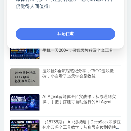
建Al设计x派单变现的完整闭环
仍觉得人间值得!
（19760期）全自动番茄挂机玩法，日入
300+，操作门槛低，一台电脑即可开展
我记住啦
【新模式发布】手机全自动撸金项目，3台
手机一天200+，保姆级教程及全套工具
游戏挂G全流程笔记分享，CSGO游戏搬
砖，小白看了当天学会见收益
AI Agent智能体全阶实战课，从原理到实
操，手把手搭建可自动运行的AI Agent
（19759期） AI+短视频｜DeepSeek即梦豆
包小云雀全工具教学，从账号定位到剪映剪