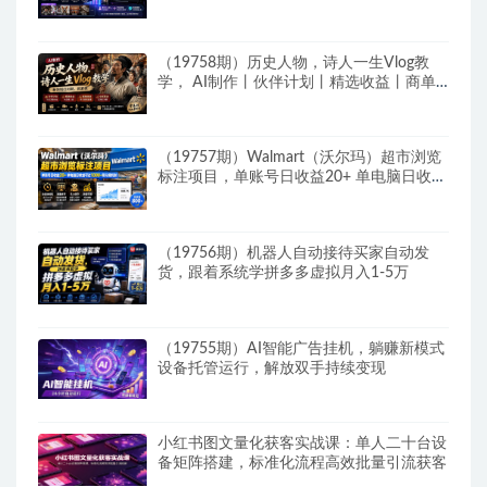
辑，零基础也能快速上手做爆款
（19758期）历史人物，诗人一生Vlog教
学， AI制作丨伙伴计划丨精选收益丨商单
收徒 ，新领域红利期，抓紧做
（19757期）Walmart（沃尔玛）超市浏览
标注项目，单账号日收益20+ 单电脑日收益
可达1000+带分佣机制
（19756期）机器人自动接待买家自动发
货，跟着系统学拼多多虚拟月入1-5万
（19755期）AI智能广告挂机，躺赚新模式
设备托管运行，解放双手持续变现
小红书图文量化获客实战课：单人二十台设
备矩阵搭建，标准化流程高效批量引流获客