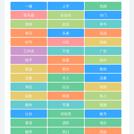
一键
上手
也能
亚马逊
全自动
冷门
剪辑
副业
单号
单日
头条
实战
封号
小红
就能
工作流
干货
广告
快手
批量
操作
收益
教你
教程
文案
月入
流量
淘宝
玩法
矩阵
短剧
精准
线上
脚本
节课
视频
让你
训练营
账号
赛道
进阶
项目
频带
风口
高效