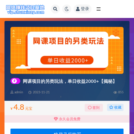
登录
全部
#
网课项目的另类玩法，单日收益2000+【揭秘】
admin
2023-11-21
855
4.8
收藏
签到
¥
元宝
永久会员免费