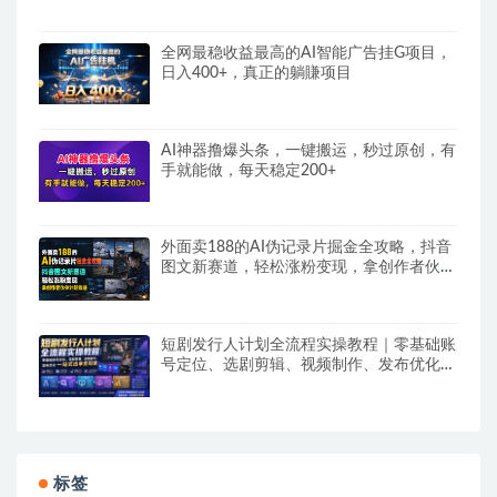
全网最稳收益最高的AI智能广告挂G项目，
日入400+，真正的躺賺项目
AI神器撸爆头条，一键搬运，秒过原创，有
手就能做，每天稳定200+
外面卖188的AI伪记录片掘金全攻略，抖音
图文新赛道，轻松涨粉变现，拿创作者伙伴
计划收益【文档】
短剧发行人计划全流程实操教程｜零基础账
号定位、选剧剪辑、视频制作、发布优化一
站式出单变现课​
标签