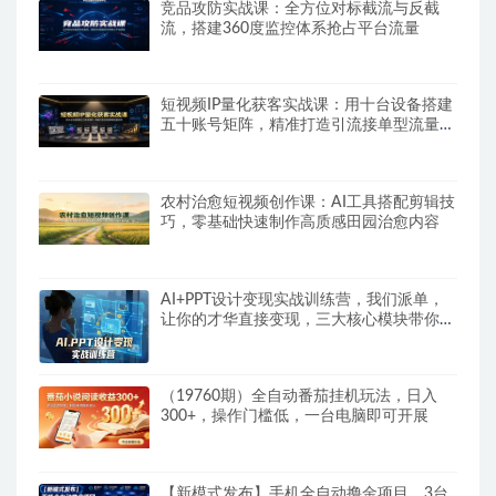
竞品攻防实战课：全方位对标截流与反截
流，搭建360度监控体系抢占平台流量
短视频IP量化获客实战课：用十台设备搭建
五十账号矩阵，精准打造引流接单型流量账
号
农村治愈短视频创作课：AI工具搭配剪辑技
巧，零基础快速制作高质感田园治愈内容
AI+PPT设计变现实战训练营，我们派单，
让你的才华直接变现，三大核心模块带你构
建Al设计x派单变现的完整闭环
（19760期）全自动番茄挂机玩法，日入
300+，操作门槛低，一台电脑即可开展
【新模式发布】手机全自动撸金项目，3台