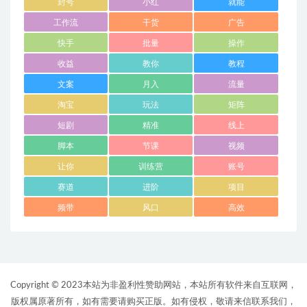
封号
小红
就能
工作流
干货
广告
快手
批量
操作
收益
教你
教程
文案
月入
流量
淘宝
玩法
矩阵
短剧
精准
线上
脚本
节课
视频
让你
训练营
账号
赛道
进阶
项目
频带
风口
高效
Copyright © 2023本站为非盈利性赞助网站，本站所有软件来自互联网，
版权属原著所有，如有需要请购买正版。如有侵权，敬请来信联系我们，