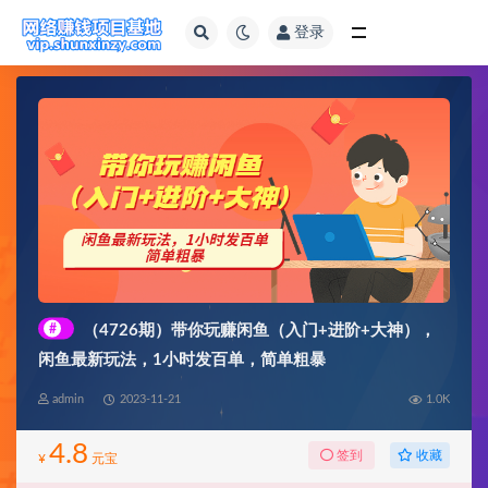
登录
全部
#
（4726期）带你玩赚闲鱼（入门+进阶+大神），
闲鱼最新玩法，1小时发百单，简单粗暴
admin
2023-11-21
1.0K
4.8
收藏
签到
¥
元宝