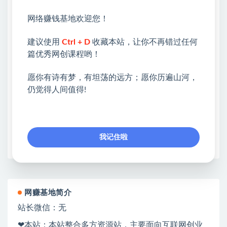
💖课程资料【免费】领取教程💖
网络赚钱基地欢迎您！
①：点击右上角【
】三个点
建议使用
Ctrl + D
收藏本站，让你不再错过任何
②：选择【在浏览器打开】
篇优秀网创课程哟！
③：点击右上方【登录】领取
愿你有诗有梦，有坦荡的远方；愿你历遍山河，
仍觉得人间值得!
限时活动：注册新用户赠送VIP
收藏
海报
链接
我记住啦
网赚基地简介
站长微信：无
❤本站：本站整合多方资源站，主要面向互联网创业