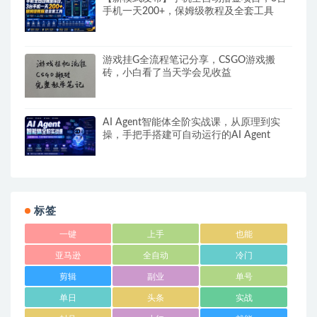
手机一天200+，保姆级教程及全套工具
游戏挂G全流程笔记分享，CSGO游戏搬
砖，小白看了当天学会见收益
AI Agent智能体全阶实战课，从原理到实
操，手把手搭建可自动运行的AI Agent
标签
一键
上手
也能
亚马逊
全自动
冷门
剪辑
副业
单号
单日
头条
实战