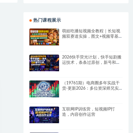
热门课程展示
萌娃吃播短视频全教程｜长短视
频双赛道实操，图文+视频零基
础保姆式教学，伙伴计划-收徒-
商单等多种变现方式
2026快手荧光计划，快手短剧搬
运技术，条条过原创，新号和老
号0粉都可以做，有播放量就能
賺到钱
（19761期）电商圈多年实战干
货-更新2026：多位资深师兄实
战干货/覆盖全域平台，中小卖家
可复制的盈利指南
互联网IP训练营，短视频IP打
造，内容创作运营