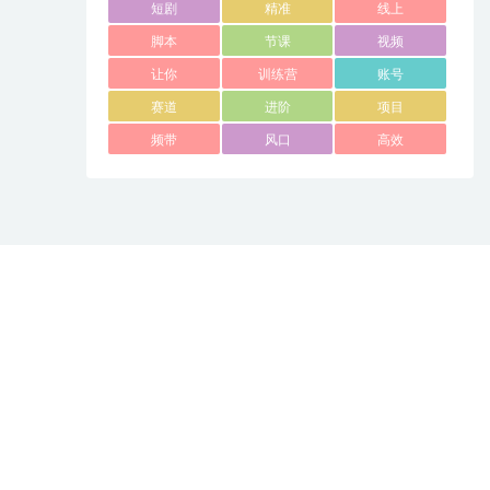
短剧
精准
线上
脚本
节课
视频
让你
训练营
账号
赛道
进阶
项目
频带
风口
高效