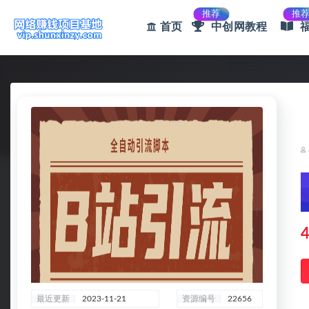
推荐
推
首页
中创网教程
全部
4
最近更新
2023-11-21
资源编号
22656