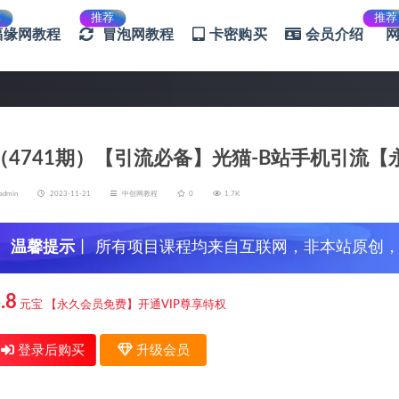
荐
推荐
推荐
福缘网教程
冒泡网教程
卡密购买
会员介绍
（4741期）【引流必备】光猫-B站手机引流【
admin
2023-11-21
中创网教程
0
1.7K
温馨提示
丨 所有项目课程均来自互联网，非本站原创
信，谨防上当受骗！
.8
元宝
【永久会员免费】开通VIP尊享特权
登录后购买
升级会员