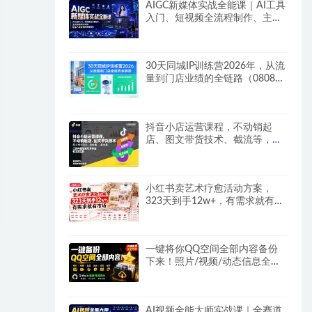
AIGC新媒体实战全能课｜AI工具
入门、短视频全流程制作、主流
绘图软件实操、数字人商业视频
落地教程
30天同城IP训练营2026年，从流
量到门店业绩的全链路（0808更
新）
抖音小店运营课程，不动销起
店、图文带货技术、截流等，三
频共振轻松玩转抖店(更新26年
08月)
小红书卖艺术疗愈活动方案，
323天到手12w+，有需求就有市
场
一键将你QQ空间全部内容备份
下来！照片/视频/动态信息全存
本地，Github最新开源项目
QzoneArchive
AI视频全能大师实战课｜全赛道