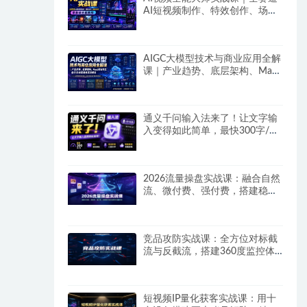
AI短视频制作、特效创作、场景
变现零基础全套教程
AIGC大模型技术与商业应用全解
课｜产业趋势、底层架构、MaaS
商业模式、全行业场景落地实战
教程
通义千问输入法来了！让文字输
入变得如此简单，最快300字/
分，AI自动润色，说话秒变工整
文字
2026流量操盘实战课：融合自然
流、微付费、强付费，搭建稳定
长效的带货流量体系
竞品攻防实战课：全方位对标截
流与反截流，搭建360度监控体
系抢占平台流量
短视频IP量化获客实战课：用十