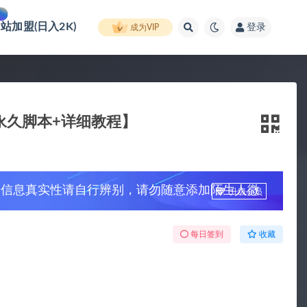
网站加盟(日入2K)
登录
成为VIP
永久脚本+详细教程】
，信息真实性请自行辨别，请勿随意添加陌生人微
升级会员
每日签到
收藏