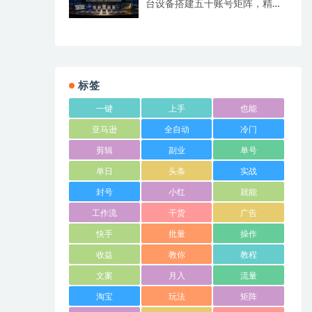
台设备搭建五十账号矩阵，精准
打造引流接单型流量账号
标签
一键
上手
也能
亚马逊
全自动
冷门
剪辑
副业
单号
单日
头条
实战
封号
小红
就能
工作流
干货
广告
快手
批量
操作
收益
教你
教程
文案
月入
流量
淘宝
玩法
矩阵