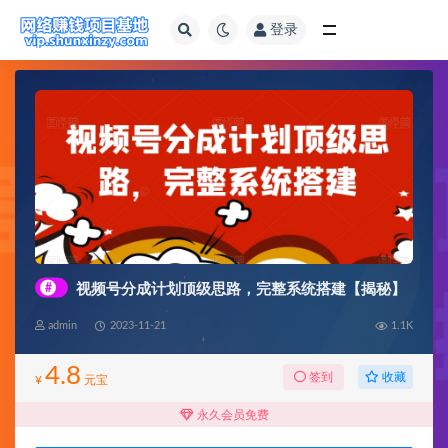
登录
全部
#
视频号分成计划顶级思路，完整系统搭建【揭秘】
admin
2023-11-21
1.1K
4.8
收藏
签到
¥
元宝
永久会员免费