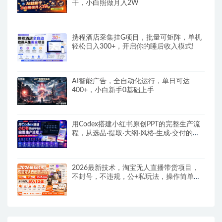
干，小白照做月入2W
携程酒店采集挂G项目，批量可矩阵，单机
轻松日入300+，开启你的睡后收入模式!
AI智能广告，全自动化运行，单日可达
400+，小白新手0基础上手
用Codex搭建小红书原创PPT的完整生产流
程，从选品·提取·大纲·风格·生成·交付的九
步法
2026最新技术，淘宝无人直播带货项目，
不封号，不违规，公+私玩法，操作简单，
日入10张