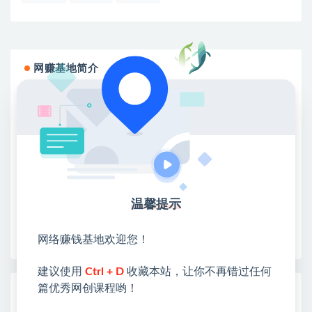
网赚基地简介
站长微信：无
❤本站：本站整合多方资源站，主要面向互联网创业
类&副业类，资源丰富 物超所值。
❤能助您：找项目 + 低成本创业 + 减少信息差 + 见识
各种项目 + 提升网创认知。
❤本站为众多团队提供了重要价值，也为众多创业者
开启网络之门，广受好评！
温馨提示
❤如果您也依存于互联网，欢迎加入本站会员，将尽
早为您提供丰盛价值。祝您前程似锦！
网络赚钱基地欢迎您！
建议使用
Ctrl + D
收藏本站，让你不再错过任何
篇优秀网创课程哟！
热门课程展示