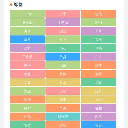
标签
一键
上手
也能
亚马逊
全自动
冷门
剪辑
副业
单号
单日
头条
实战
封号
小红
就能
工作流
干货
广告
快手
批量
操作
收益
教你
教程
文案
月入
流量
淘宝
玩法
矩阵
短剧
精准
线上
脚本
节课
视频
让你
训练营
账号
赛道
进阶
项目