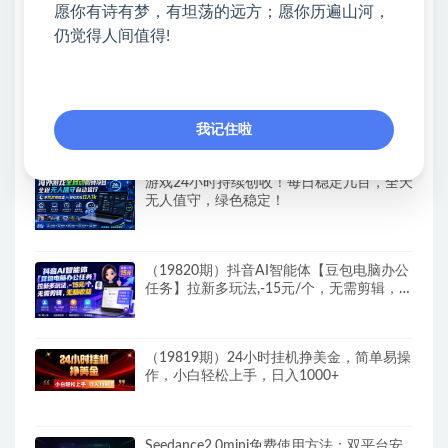
AI短剧带货教程，基于SD2.0的短剧带货，
愿你有诗有梦，有坦荡的远方；愿你历遍山河，
完播率超高的带货视频，无需抽卡品质拉
仍觉得人间值得!
满，从0到1完整实操流程
（19821期）Walmart全自动智能平台，轻
松日入300+一站式跨境智能运营工具。无
我记住啦
需复杂实操
游戏24小时持续创收！每日稳定几百，全天
无人值守，绿色稳定！
（19820期）抖音AI智能体【豆包电脑办公
任务】拉新多玩法,-15元/个，无需剪辑，无
脑收益
（19819期）24小时挂机挣美金，简单易操
作，小白轻松上手，日入1000+
Seedance2.0mini免费使用方法：双平台安