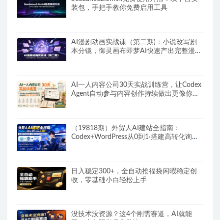
装包，手把手教你免费启用工具
AI漫剧动画实战课（第二期)：小说改写剧
本分镜，御灵画布即梦AI快速产出完整漫剧
作品
AI一人内容公司30天实战训练营，让Codex
Agent自动参与内容创作持续做出更像你、
更有竞争力的内容
（19818期）外贸人AI建站全指南：
Codex+WordPress从0到1·搭建高转化询盘
站·解锁SEO/GEO流量新玩法-更新
日入稳定300+，全自动抢福袋闲暇稳定创
收，零基础小白轻松上手
没技术没资源？这4个刚需赛道，AI就能