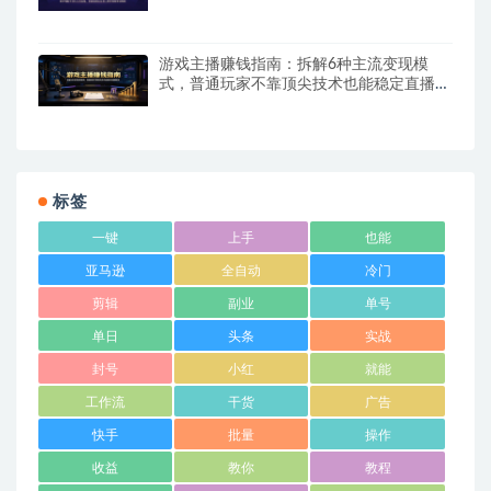
游戏主播赚钱指南：拆解6种主流变现模
式，普通玩家不靠顶尖技术也能稳定直播增
收
标签
一键
上手
也能
亚马逊
全自动
冷门
剪辑
副业
单号
单日
头条
实战
封号
小红
就能
工作流
干货
广告
快手
批量
操作
收益
教你
教程