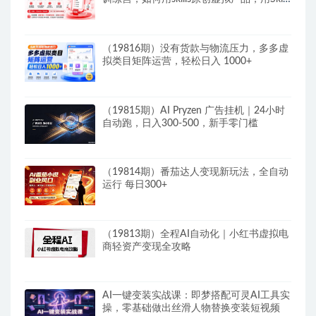
搭建一套从选题、内容、产品到交付的个人
生产线
（19816期）没有货款与物流压力，多多虚
拟类目矩阵运营，轻松日入 1000+
（19815期）AI Pryzen 广告挂机｜24小时
自动跑，日入300-500，新手零门槛
（19814期）番茄达人变现新玩法，全自动
运行 每日300+
（19813期）全程AI自动化｜小红书虚拟电
商轻资产变现全攻略
AI一键变装实战课：即梦搭配可灵AI工具实
操，零基础做出丝滑人物替换变装短视频