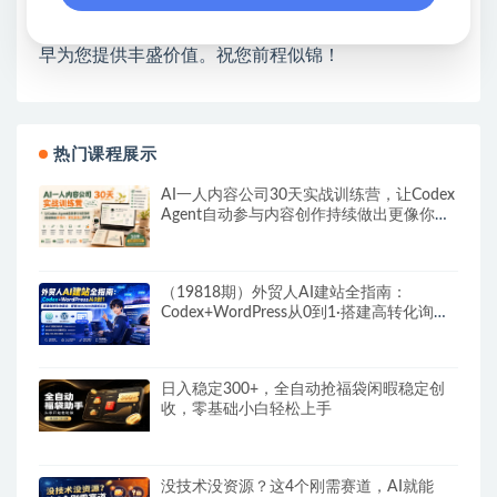
开启网络之门，广受好评！
❤如果您也依存于互联网，欢迎加入本站会员，将尽
早为您提供丰盛价值。祝您前程似锦！
热门课程展示
AI一人内容公司30天实战训练营，让Codex
Agent自动参与内容创作持续做出更像你、
更有竞争力的内容
（19818期）外贸人AI建站全指南：
Codex+WordPress从0到1·搭建高转化询盘
站·解锁SEO/GEO流量新玩法-更新
日入稳定300+，全自动抢福袋闲暇稳定创
收，零基础小白轻松上手
没技术没资源？这4个刚需赛道，AI就能