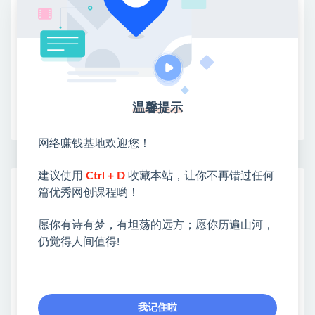
③：点击右上方【登录】领取
限时活动：注册新用户赠送VIP
温馨提示
收藏
海报
链接
网络赚钱基地欢迎您！
建议使用
Ctrl + D
收藏本站，让你不再错过任何
网赚基地简介
篇优秀网创课程哟！
站长微信：无
愿你有诗有梦，有坦荡的远方；愿你历遍山河，
❤本站：本站整合多方资源站，主要面向互联网创业
仍觉得人间值得!
类&副业类，资源丰富 物超所值。
❤能助您：找项目 + 低成本创业 + 减少信息差 + 见识
各种项目 + 提升网创认知。
❤本站为众多团队提供了重要价值，也为众多创业者
我记住啦