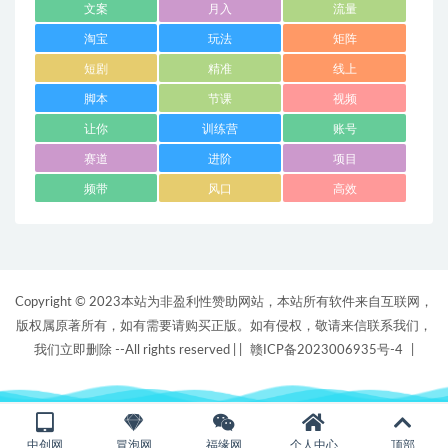
文案
月入
流量
淘宝
玩法
矩阵
短剧
精准
线上
脚本
节课
视频
让你
训练营
账号
赛道
进阶
项目
频带
风口
高效
Copyright © 2023本站为非盈利性赞助网站，本站所有软件来自互联网，
版权属原著所有，如有需要请购买正版。如有侵权，敬请来信联系我们，
我们立即删除 --All rights reserved |
|
赣ICP备2023006935号-4
|
中创网
冒泡网
福缘网
个人中心
顶部