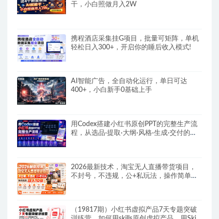
干，小白照做月入2W
携程酒店采集挂G项目，批量可矩阵，单机
轻松日入300+，开启你的睡后收入模式!
AI智能广告，全自动化运行，单日可达
400+，小白新手0基础上手
用Codex搭建小红书原创PPT的完整生产流
程，从选品·提取·大纲·风格·生成·交付的九
步法
2026最新技术，淘宝无人直播带货项目，
不封号，不违规，公+私玩法，操作简单，
日入10张
（19817期）小红书虚拟产品7天专题突破
训练营，如何用skills原创虚拟产品，用Skil