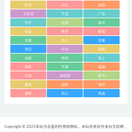
封号
小红
就能
工作流
干货
广告
快手
批量
操作
收益
教你
教程
文案
月入
流量
淘宝
玩法
矩阵
短剧
精准
线上
脚本
节课
视频
让你
训练营
账号
赛道
进阶
项目
频带
风口
高效
Copyright © 2023本站为非盈利性赞助网站，本站所有软件来自互联网，