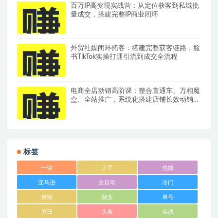
百万IP高变现实战营：从定位获客到私域批
量成交，搭建完整IP商业闭环
外贸社媒闭环拓客：搭建完整获客链路，脸
书TikTok实操打通引流到成交全流程
电商全店动销高阶课：整合直通车、万相魔
盒、全站推广，系统化搭建店铺长效动销方
案
标签
一键
上手
也能
亚马逊
全自动
冷门
剪辑
副业
单号
单日
头条
实战