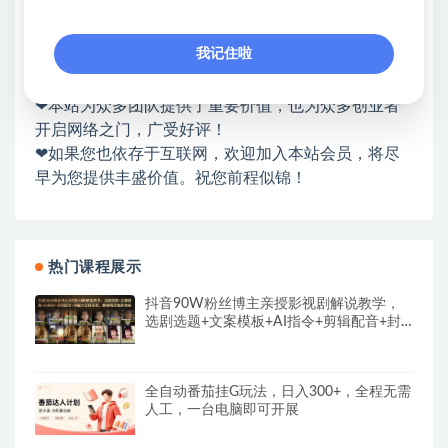
❤本站：本站整合多方资源站，主要面向互联网创业
类&副业类，资源丰富 物超所值。
我记住啦
❤能助您：找项目 + 低成本创业 + 减少信息差 + 见识
各种项目 + 提升网创认知。
❤本站为众多团队提供了重要价值，也为众多创业者
开启网络之门，广受好评！
❤如果您也依存于互联网，欢迎加入本站会员，将尽
早为您提供丰盛价值。祝您前程似锦！
热门课程展示
抖音90W粉丝博主亲授影视剧解说教学，
选剧选题+文案模板+AI指令+剪辑配音+封
面全流程变现，解锁精选独家收益
全自动番茄挂G玩法，日入300+，全程无需
人工，一台电脑即可开展