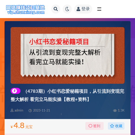
登录
全部
#
（4783期）小红书恋爱秘籍项目，从引流到变现完
整大解析 看完立马能实操【教程+资料】
admin
2023-11-21
1.3K
4.8
收藏
签到
¥
元宝