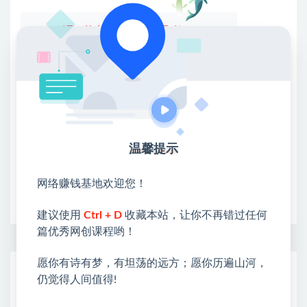
💖课程资料【免费】领取教程💖
①：点击右上角【
】三个点
②：选择【在浏览器打开】
③：点击右上方【登录】领取
限时活动：注册新用户赠送VIP
温馨提示
网络赚钱基地欢迎您！
收藏
海报
链接
建议使用
Ctrl + D
收藏本站，让你不再错过任何
篇优秀网创课程哟！
愿你有诗有梦，有坦荡的远方；愿你历遍山河，
网赚基地简介
仍觉得人间值得!
站长微信：无