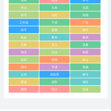
剪辑
副业
单号
单日
头条
实战
封号
小红
就能
工作流
干货
广告
快手
批量
操作
收益
教你
教程
文案
月入
流量
淘宝
玩法
矩阵
短剧
精准
线上
脚本
节课
视频
让你
训练营
账号
赛道
进阶
项目
频带
风口
高效