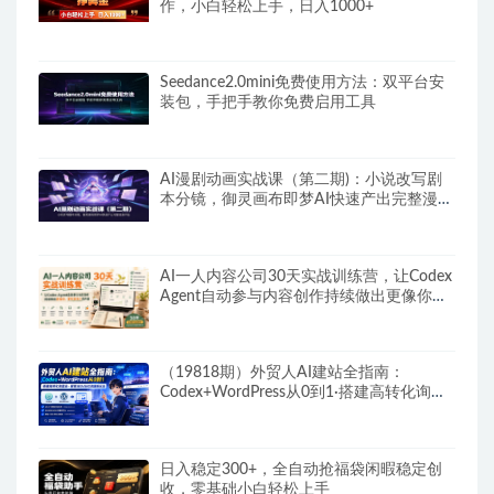
作，小白轻松上手，日入1000+
Seedance2.0mini免费使用方法：双平台安
装包，手把手教你免费启用工具
AI漫剧动画实战课（第二期)：小说改写剧
本分镜，御灵画布即梦AI快速产出完整漫剧
作品
AI一人内容公司30天实战训练营，让Codex
Agent自动参与内容创作持续做出更像你、
更有竞争力的内容
（19818期）外贸人AI建站全指南：
Codex+WordPress从0到1·搭建高转化询盘
站·解锁SEO/GEO流量新玩法-更新
日入稳定300+，全自动抢福袋闲暇稳定创
收，零基础小白轻松上手