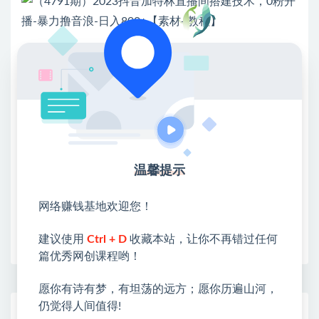
💖课程资料【免费】领取教程💖
①：点击右上角【
】三个点
②：选择【在浏览器打开】
③：点击右上方【登录】领取
温馨提示
限时活动：注册新用户赠送VIP
网络赚钱基地欢迎您！
收藏
海报
链接
建议使用
Ctrl + D
收藏本站，让你不再错过任何
篇优秀网创课程哟！
愿你有诗有梦，有坦荡的远方；愿你历遍山河，
仍觉得人间值得!
网赚基地简介