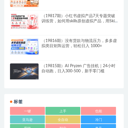
日入10张
（19817期）小红书虚拟产品7天专题突破
训练营，如何用skills原创虚拟产品，用Skil
搭建一套从选题、内容、产品到交付的个人
生产线
（19816期）没有货款与物流压力，多多虚
拟类目矩阵运营，轻松日入 1000+
（19815期）AI Pryzen 广告挂机｜24小时
自动跑，日入300-500，新手零门槛
标签
一键
上手
也能
亚马逊
全自动
冷门