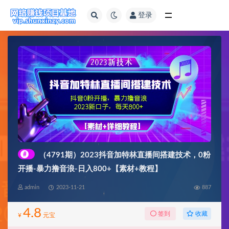
登录
全部
#
（4791期）2023抖音加特林直播间搭建技术，0粉
开播-暴力撸音浪-日入800+【素材+教程】
admin
2023-11-21
887
4.8
收藏
签到
¥
元宝