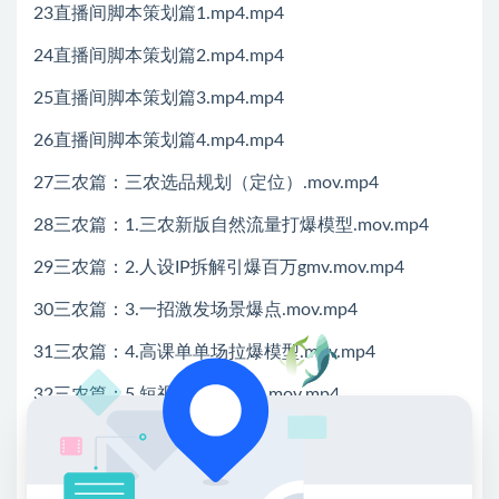
23直播间脚本策划篇1.mp4.mp4
24直播间脚本策划篇2.mp4.mp4
25直播间脚本策划篇3.mp4.mp4
26直播间脚本策划篇4.mp4.mp4
27三农篇：三农选品规划（定位）.mov.mp4
28三农篇：1.三农新版自然流量打爆模型.mov.mp4
29三农篇：2.人设IP拆解引爆百万gmv.mov.mp4
30三农篇：3.一招激发场景爆点.mov.mp4
31三农篇：4.高课单单场拉爆模型.mov.mp4
32三农篇：5.短视频连爆策略.mov.mp4
33三农篇：6.高点击场景差异化.mov.mp4
34三农篇：6.高点击场景差异化.mov.mp4