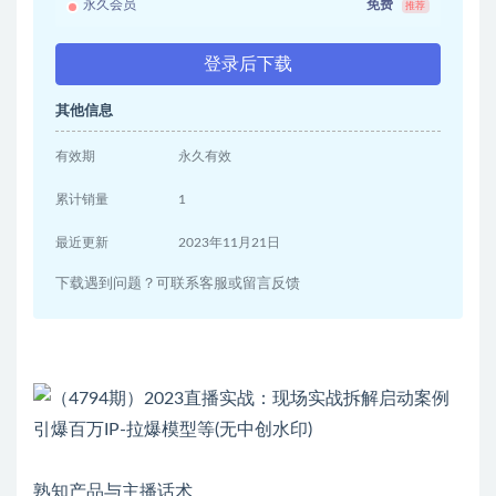
永久会员
免费
推荐
登录后下载
其他信息
有效期
永久有效
累计销量
1
最近更新
2023年11月21日
下载遇到问题？可联系客服或留言反馈
熟知产品与主播话术