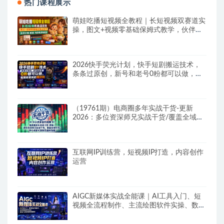
热门课程展示
萌娃吃播短视频全教程｜长短视频双赛道实
操，图文+视频零基础保姆式教学，伙伴计
划-收徒-商单等多种变现方式
2026快手荧光计划，快手短剧搬运技术，
条条过原创，新号和老号0粉都可以做，有
播放量就能賺到钱
（19761期）电商圈多年实战干货-更新
2026：多位资深师兄实战干货/覆盖全域平
台，中小卖家可复制的盈利指南
互联网IP训练营，短视频IP打造，内容创作
运营
AIGC新媒体实战全能课｜AI工具入门、短
视频全流程制作、主流绘图软件实操、数字
人商业视频落地教程