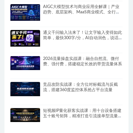
AIGC大模型技术与商业应用全解课｜产业
趋势、底层架构、MaaS商业模式、全行业
场景落地实战教程
通义千问输入法来了！让文字输入变得如此
简单，最快300字/分，AI自动润色，说话秒
变工整文字
2026流量操盘实战课：融合自然流、微付
费、强付费，搭建稳定长效的带货流量体系
竞品攻防实战课：全方位对标截流与反截
流，搭建360度监控体系抢占平台流量
短视频IP量化获客实战课：用十台设备搭建
五十账号矩阵，精准打造引流接单型流量账
号