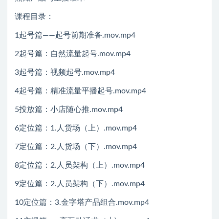
课程目录：
1起号篇——起号前期准备.mov.mp4
2起号篇：自然流量起号.mov.mp4
3起号篇：视频起号.mov.mp4
4起号篇：精准流量平播起号.mov.mp4
5投放篇：小店随心推.mov.mp4
6定位篇：1.人货场（上）.mov.mp4
7定位篇：2.人货场（下）.mov.mp4
8定位篇：2.人员架构（上）.mov.mp4
9定位篇：2.人员架构（下）.mov.mp4
10定位篇：3.金字塔产品组合.mov.mp4