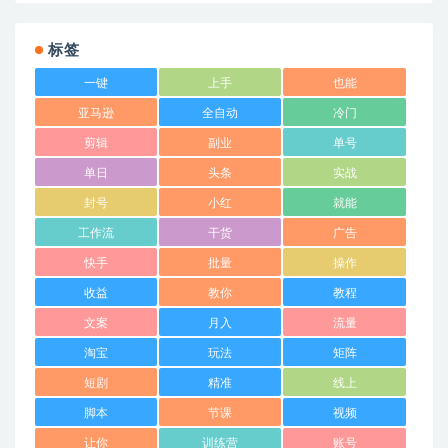
标签
一键
上手
也能
亚马逊
全自动
冷门
剪辑
副业
单号
单日
头条
实战
封号
小红
就能
工作流
干货
广告
快手
批量
操作
收益
教你
教程
文案
月入
流量
淘宝
玩法
矩阵
短剧
精准
线上
脚本
节课
视频
让你
训练营
账号