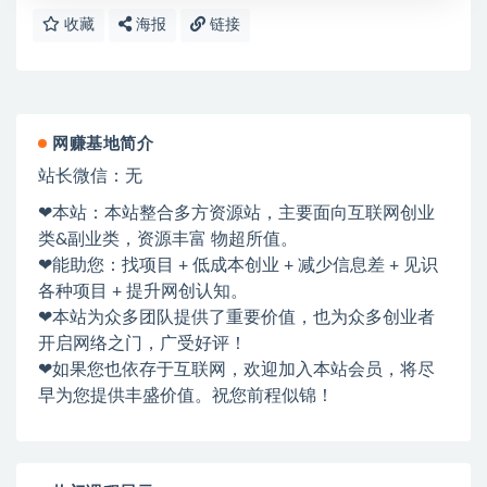
收藏
海报
链接
网赚基地简介
站长微信：无
❤本站：本站整合多方资源站，主要面向互联网创业
类&副业类，资源丰富 物超所值。
❤能助您：找项目 + 低成本创业 + 减少信息差 + 见识
各种项目 + 提升网创认知。
❤本站为众多团队提供了重要价值，也为众多创业者
开启网络之门，广受好评！
❤如果您也依存于互联网，欢迎加入本站会员，将尽
早为您提供丰盛价值。祝您前程似锦！