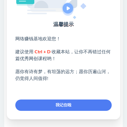
35贤哥主播篇：五大常见话术mov.mp4
36贤哥主播篇：运营型主播.mov.mp4
温馨提示
37贤哥主播篇：卖点提炼.mov.mp4
38贤哥主播篇：开场话术.mov.mp4
网络赚钱基地欢迎您！
本课程无中创网水印，方便做虚拟资源的赚友！
建议使用
Ctrl + D
收藏本站，让你不再错过任何
篇优秀网创课程哟！
💖课程资料【免费】领取教程💖
愿你有诗有梦，有坦荡的远方；愿你历遍山河，
①：点击右上角【
】三个点
仍觉得人间值得!
②：选择【在浏览器打开】
③：点击右上方【登录】领取
我记住啦
限时活动：注册新用户赠送VIP