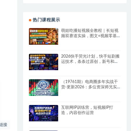
热门课程展示
萌娃吃播短视频全教程｜长短视
频双赛道实操，图文+视频零基
础保姆式教学，伙伴计划-收徒-
商单等多种变现方式
2026快手荧光计划，快手短剧搬
运技术，条条过原创，新号和老
号0粉都可以做，有播放量就能
賺到钱
（19761期）电商圈多年实战干
货-更新2026：多位资深师兄实
战干货/覆盖全域平台，中小卖家
可复制的盈利指南
互联网IP训练营，短视频IP打
造，内容创作运营
链接