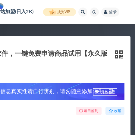
网站加盟(日入2K)
登录
成为VIP
请软件，一键免费申请商品试用【永久版
，信息真实性请自行辨别，请勿随意添加陌生人微
升级会员
每日签到
收藏