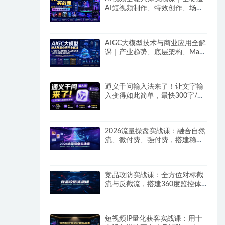
AI短视频制作、特效创作、场景
变现零基础全套教程
AIGC大模型技术与商业应用全解
课｜产业趋势、底层架构、MaaS
商业模式、全行业场景落地实战
教程
通义千问输入法来了！让文字输
入变得如此简单，最快300字/
分，AI自动润色，说话秒变工整
文字
2026流量操盘实战课：融合自然
流、微付费、强付费，搭建稳定
长效的带货流量体系
竞品攻防实战课：全方位对标截
流与反截流，搭建360度监控体
系抢占平台流量
短视频IP量化获客实战课：用十