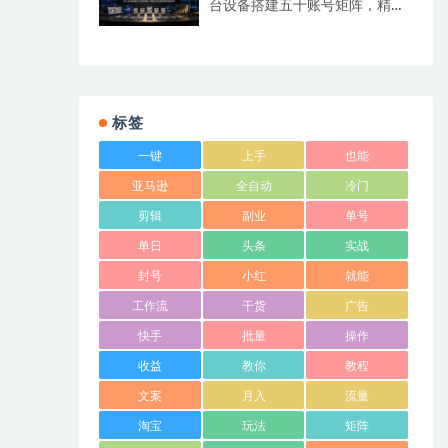
台设备搭建五十账号矩阵，精准
打造引流接单型流量账号
标签
一键
上手
也能
亚马逊
全自动
冷门
剪辑
副业
单号
单日
头条
实战
封号
小红
就能
工作流
干货
广告
快手
批量
操作
收益
教你
教程
文案
月入
流量
淘宝
玩法
矩阵