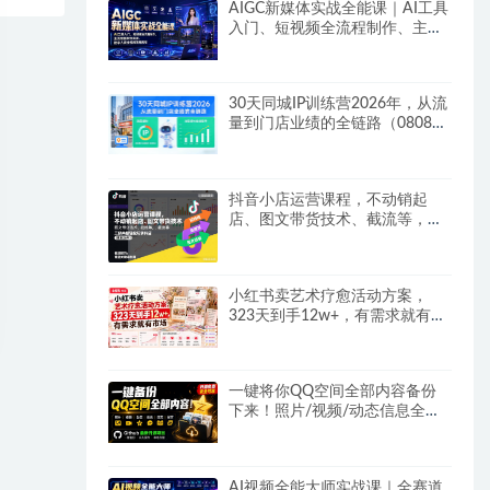
AIGC新媒体实战全能课｜AI工具
入门、短视频全流程制作、主流
绘图软件实操、数字人商业视频
落地教程
30天同城IP训练营2026年，从流
量到门店业绩的全链路（0808更
新）
抖音小店运营课程，不动销起
店、图文带货技术、截流等，三
频共振轻松玩转抖店(更新26年
08月)
小红书卖艺术疗愈活动方案，
323天到手12w+，有需求就有市
场
一键将你QQ空间全部内容备份
下来！照片/视频/动态信息全存
本地，Github最新开源项目
QzoneArchive
AI视频全能大师实战课｜全赛道