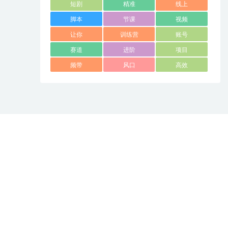
短剧
精准
线上
脚本
节课
视频
让你
训练营
账号
赛道
进阶
项目
频带
风口
高效