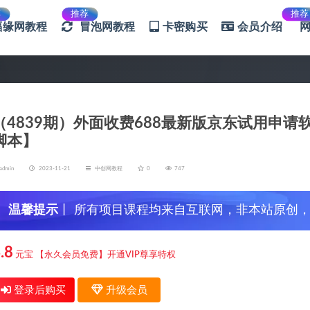
荐
推荐
推荐
福缘网教程
冒泡网教程
卡密购买
会员介绍
（4839期）外面收费688最新版京东试用申
脚本】
admin
2023-11-21
中创网教程
0
747
温馨提示
丨 所有项目课程均来自互联网，非本站原创
信，谨防上当受骗！
.8
元宝
【永久会员免费】开通VIP尊享特权
登录后购买
升级会员