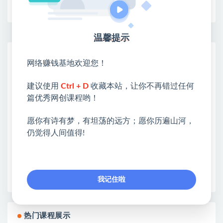
收藏
海报
链接
温馨提示
网赚基地简介
网络赚钱基地欢迎您！
站长微信：无
建议使用
Ctrl + D
收藏本站，让你不再错过任何
❤本站：本站整合多方资源站，主要面向互联网创业
篇优秀网创课程哟！
类&副业类，资源丰富 物超所值。
❤能助您：找项目 + 低成本创业 + 减少信息差 + 见识
愿你有诗有梦，有坦荡的远方；愿你历遍山河，
各种项目 + 提升网创认知。
仍觉得人间值得!
❤本站为众多团队提供了重要价值，也为众多创业者
开启网络之门，广受好评！
❤如果您也依存于互联网，欢迎加入本站会员，将尽
早为您提供丰盛价值。祝您前程似锦！
我记住啦
热门课程展示