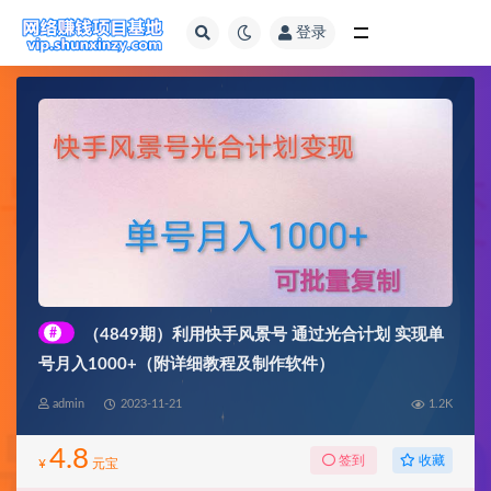
登录
全部
#
（4849期）利用快手风景号 通过光合计划 实现单
号月入1000+（附详细教程及制作软件）
admin
2023-11-21
1.2K
4.8
收藏
签到
¥
元宝