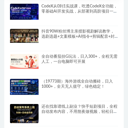
CodeX从0到1实战课，吃透CodeX全功能，
零基础AI开发实战，从部署到高阶项目一键
落地
抖音90W粉丝博主亲授影视剧解说教学，
选剧选题+文案模板+AI指令+剪辑配音+封
面全流程变现，解锁精选独家收益
全自动番茄挂G玩法，日入300+，全程无需
人工，一台电脑即可开展
（19773期）海外游戏全自动搬砖，日入
1000+，全天无人值守，绿色稳定！
还在找靠谱线上副业？快手短剧项目，全程
自动发布内容，不用熬夜做视频，轻松日入
500+