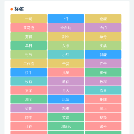
标签
一键
上手
也能
亚马逊
全自动
冷门
剪辑
副业
单号
单日
头条
实战
封号
小红
就能
工作流
干货
广告
快手
批量
操作
收益
教你
教程
文案
月入
流量
淘宝
玩法
矩阵
短剧
精准
线上
脚本
节课
视频
让你
训练营
账号