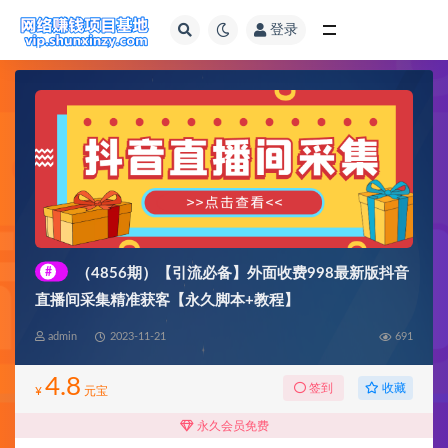
登录
全部
#
（4856期）【引流必备】外面收费998最新版抖音
直播间采集精准获客【永久脚本+教程】
admin
2023-11-21
691
4.8
收藏
签到
¥
元宝
永久会员免费