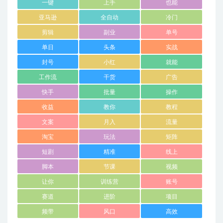
一键
上手
也能
亚马逊
全自动
冷门
剪辑
副业
单号
单日
头条
实战
封号
小红
就能
工作流
干货
广告
快手
批量
操作
收益
教你
教程
文案
月入
流量
淘宝
玩法
矩阵
短剧
精准
线上
脚本
节课
视频
让你
训练营
账号
赛道
进阶
项目
频带
风口
高效