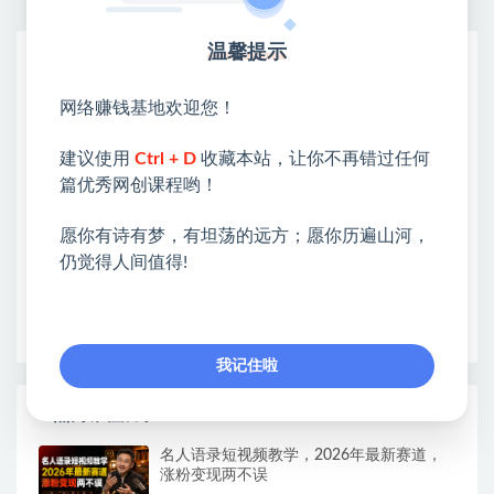
温馨提示
网赚基地简介
站长微信：无
网络赚钱基地欢迎您！
❤本站：本站整合多方资源站，主要面向互联网创业
类&副业类，资源丰富 物超所值。
建议使用
Ctrl + D
收藏本站，让你不再错过任何
❤能助您：找项目 + 低成本创业 + 减少信息差 + 见识
篇优秀网创课程哟！
各种项目 + 提升网创认知。
愿你有诗有梦，有坦荡的远方；愿你历遍山河，
❤本站为众多团队提供了重要价值，也为众多创业者
仍觉得人间值得!
开启网络之门，广受好评！
❤如果您也依存于互联网，欢迎加入本站会员，将尽
早为您提供丰盛价值。祝您前程似锦！
我记住啦
热门课程展示
名人语录短视频教学，2026年最新赛道，
涨粉变现两不误