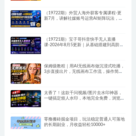
（19722期）外贸人海外获客专属课程-更
新7月，讲解社媒账号运营AI矩阵玩法，，
系统掌握海外客户开发全流程实战方法
（19721期）宝子哥抖音快手无人直播
课-2026年8月5更新｜从基础搭建到高阶起
号，稳号防封技术，搭建自动化直播变现体
系
保姆级教程｜用AI无线画布做沉浸式吃播，
3步直接出片，无线画布工作流，操作简单
好上手
太香了！这款千问视频/图片去水印神器，
一键搞定烦人水印，本地完全免费，浏览器
拓展插件
零撸搬砖掘金项目，玩法稳定普通人可落地
的长期副业，月收益轻松10000+