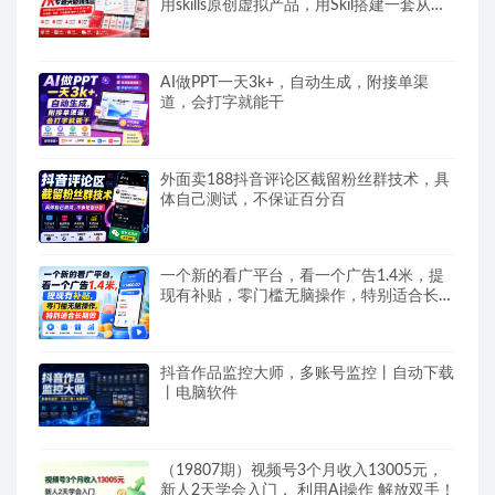
用skills原创虚拟产品，用Skil搭建一套从选
题、内容、产品到交付的个人生产线
AI做PPT一天3k+，自动生成，附接单渠
道，会打字就能干
外面卖188抖音评论区截留粉丝群技术，具
体自己测试，不保证百分百
一个新的看广平台，看一个广告1.4米，提
现有补贴，零门槛无脑操作，特别适合长期
做
抖音作品监控大师，多账号监控丨自动下载
丨电脑软件
（19807期）视频号3个月收入13005元，
新人2天学会入门， 利用Ai操作 解放双手！