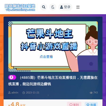
登录
全部
#
（4885期）芒果斗地主互动直播项目，无需露脸在
线直播，能边玩游戏边赚钱
admin
2023-11-21
743
4.8
收藏
签到
¥
元宝