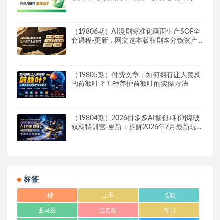
（19806期）AI漫剧标准化画面生产SOP全
套课程-更新，网文选本版权剧本分镜资产
全覆盖，图文生视频后期剪辑完整实操教学
（19805期）付费文章：如何拥有让人羡慕
的前额叶？五种养护前额叶的实操方法
（19804期）2026拼多多AI智创+利润爆破
双核特训营-更新：拆解2026年7月最新玩
法，0-1打爆SOP
标签
一键
上手
也能
亚马逊
全自动
冷门