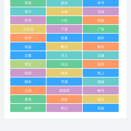
剪辑
副业
单号
单日
头条
实战
封号
小红
就能
工作流
干货
广告
快手
批量
操作
收益
教你
教程
文案
月入
流量
淘宝
玩法
矩阵
短剧
精准
线上
脚本
节课
视频
让你
训练营
账号
赛道
进阶
项目
频带
风口
高效