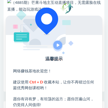
💖课程资料【免费】领取教程💖
①：点击右上角【
】三个点
②：选择【在浏览器打开】
③：点击右上方【登录】领取
温馨提示
限时活动：注册新用户赠送VIP
网络赚钱基地欢迎您！
收藏
海报
链接
建议使用
Ctrl + D
收藏本站，让你不再错过任何
篇优秀网创课程哟！
愿你有诗有梦，有坦荡的远方；愿你历遍山河，
仍觉得人间值得!
网赚基地简介