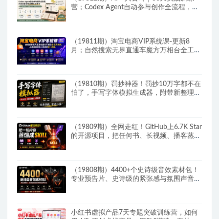
营；Codex Agent自动参与创作全流程，内
容流量变现完整实战教学
（19811期）淘宝电商VIP系统课-更新8
月；自然搜索无界直通车魔方万相台全工具
详解，从选词出价到人群逻辑逐一拆解
（19810期）罚抄神器！罚抄10万字都不在
怕了，手写字体模拟生成器，附带新整理背
景图和字体，纯本地离线运行
（19809期）全网走红！GitHub上6.7K Star
的开源项目，把任何书、长视频、播客蒸馏
成AI工具，值得收藏 cangjie-skill
（19808期）4400+个史诗级音效素材包！
专业预告片、史诗级的紧张感与氛围声音
包，中文分类，超级精选包
小红书虚拟产品7天专题突破训练营，如何