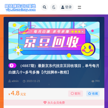
登录
全部
#
（4887期）最新京东代挂京豆回收项目，单号每月
白嫖几十+多号多撸【代挂脚本+教程】
admin
2023-11-21
990
4.8
收藏
签到
¥
元宝
永久会员免费