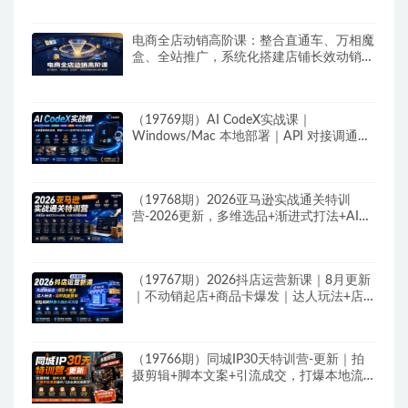
电商全店动销高阶课：整合直通车、万相魔
盒、全站推广，系统化搭建店铺长效动销方
案
（19769期）AI CodeX实战课｜
Windows/Mac 本地部署｜API 对接调通｜
Skill 自制｜漫剧剪辑｜网站 VR 项目｜AI项
目落地全教程
（19768期）2026亚马逊实战通关特训
营-2026更新，多维选品+渐进式打法+AI应
用，从0到1打造盈利店铺
（19767期）2026抖店运营新课｜8月更新
｜不动销起店+商品卡爆发｜达人玩法+店群
批量复制｜轻松玩转抖音小店全域流量
（19766期）同城IP30天特训营-更新｜拍
摄剪辑+脚本文案+引流成交，打爆本地流量
提升门店业绩实操教学