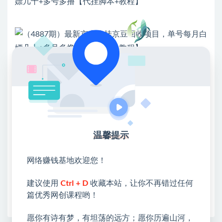
💖课程资料【免费】领取教程💖
①：点击右上角【
】三个点
②：选择【在浏览器打开】
③：点击右上方【登录】领取
温馨提示
限时活动：注册新用户赠送VIP
网络赚钱基地欢迎您！
建议使用
Ctrl + D
收藏本站，让你不再错过任何
篇优秀网创课程哟！
收藏
海报
链接
愿你有诗有梦，有坦荡的远方；愿你历遍山河，