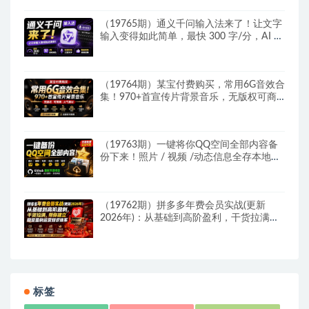
（19765期）通义千问输入法来了！让文字
输入变得如此简单，最快 300 字/分，AI 自
动润色，说话秒变工整文字
（19764期）某宝付费购买，常用6G音效合
集！970+首宣传片背景音乐，无版权可商
用大气素材，分类清晰，高质量内容
（19763期）一键将你QQ空间全部内容备
份下来！照片 / 视频 /动态信息全存本地，
Github最新开源项目 QzoneArchive
（19762期）拼多多年费会员实战(更新
2026年)：从基础到高阶盈利，干货拉满，
帮你建立稳定盈利运营知识体系
标签