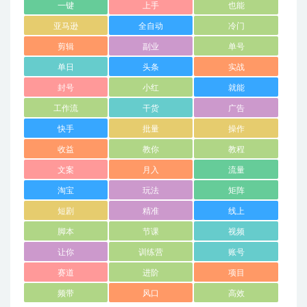
一键
上手
也能
亚马逊
全自动
冷门
剪辑
副业
单号
单日
头条
实战
封号
小红
就能
工作流
干货
广告
快手
批量
操作
收益
教你
教程
文案
月入
流量
淘宝
玩法
矩阵
短剧
精准
线上
脚本
节课
视频
让你
训练营
账号
赛道
进阶
项目
频带
风口
高效