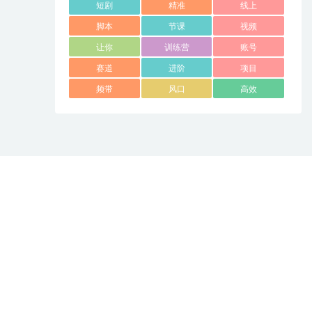
短剧
精准
线上
脚本
节课
视频
让你
训练营
账号
赛道
进阶
项目
频带
风口
高效