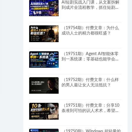
AI短剧实战入门课，从文案拆解
到成片全流程教学，抓住短剧流
量变现风口
（19754期）付费文章：为什么
成功人士的精力都很旺盛？
（19751期）Agent AI智能体零
到一系统课；零基础也能学会自
动化实战，从核心概念到Coze工
作流搭建完整覆盖
（19752期）付费文章：什么样
的男人最让女人无法抵抗？
（19751期）付费文章：分享10
条准到可怕的识人术术，希望能
帮到大家。
（19750期）Windows 超轻量的