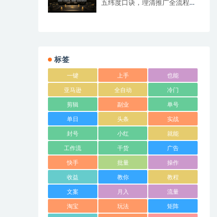
五纬度口诀，理清推广全流程判
断逻辑
标签
一键
上手
也能
亚马逊
全自动
冷门
剪辑
副业
单号
单日
头条
实战
封号
小红
就能
工作流
干货
广告
快手
批量
操作
收益
教你
教程
文案
月入
流量
淘宝
玩法
矩阵