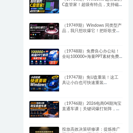
C盘管家！超级有特点，支持磁
盘分析及清理提醒，2M大小体
积，完全免费 C盘管家
（19749期）Windows 同类型产
品，我只想吹爆它！把听歌变成
了一场沉浸式视听现场，支持多
平台歌单播放 Mineradio
（19748期）免费良心办公站！
全站100000+海量PPT素材免费
下载，每日更新，分类清晰，免
注册登录下载 爱PPT网
（19747期）免U盘重装！这工
具让小白也可快速重装
Windows，支持无人值守配置，
数据无忧 CmzPrep_Rev2
（19746期）2026电商04期淘宝
直通车课｜关键词爆打矩阵，多
计划低出价，新品爆款差异化投
放实操教学
投放高效决策研修课：提炼推广