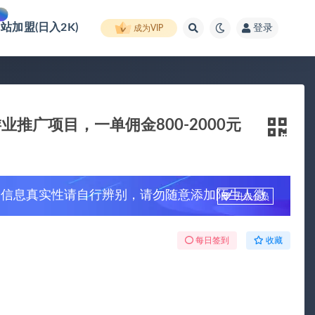
网站加盟(日入2K)
登录
成为VIP
业推广项目，一单佣金800-2000元
，信息真实性请自行辨别，请勿随意添加陌生人微
升级会员
每日签到
收藏