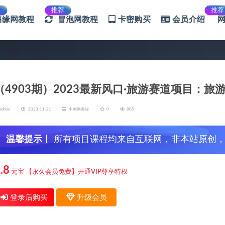
荐
推荐
推荐
福缘网教程
冒泡网教程
卡密购买
会员介绍
（4903期）2023最新风口·旅游赛道项目：旅游
admin
2023-11-21
中创网教程
0
805
温馨提示
丨 所有项目课程均来自互联网，非本站原创
信，谨防上当受骗！
.8
元宝
【永久会员免费】开通VIP尊享特权
登录后购买
升级会员