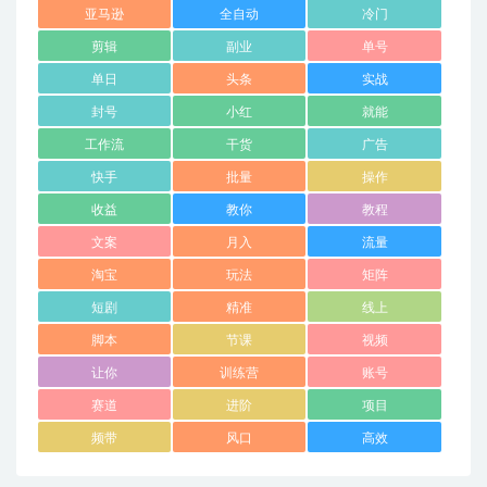
亚马逊
全自动
冷门
剪辑
副业
单号
单日
头条
实战
封号
小红
就能
工作流
干货
广告
快手
批量
操作
收益
教你
教程
文案
月入
流量
淘宝
玩法
矩阵
短剧
精准
线上
脚本
节课
视频
让你
训练营
账号
赛道
进阶
项目
频带
风口
高效