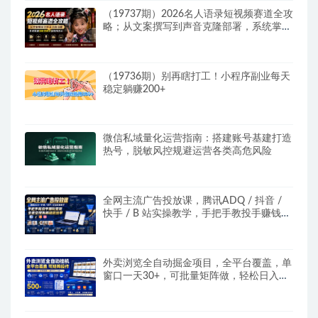
（19737期）2026名人语录短视频赛道全攻
略；从文案撰写到声音克隆部署，系统掌握
涨粉变现双赢制作技术
（19736期）别再瞎打工！小程序副业每天
稳定躺赚200+
微信私域量化运营指南：搭建账号基建打造
热号，脱敏风控规避运营各类高危风险
全网主流广告投放课，腾讯ADQ / 抖音 /
快手 / B 站实操教学，手把手教投手赚钱变
现，全套变现拆解稳定出单
外卖浏览全自动掘金项目，全平台覆盖，单
窗口一天30+，可批量矩阵做，轻松日入
500+