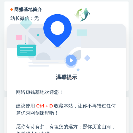
网赚基地简介
站长微信：无
❤本站：本站整合多方资源站，主要面向互联网创业
类&副业类，资源丰富 物超所值。
❤能助您：找项目 + 低成本创业 + 减少信息差 + 见识
各种项目 + 提升网创认知。
❤本站为众多团队提供了重要价值，也为众多创业者
开启网络之门，广受好评！
❤如果您也依存于互联网，欢迎加入本站会员，将尽
温馨提示
早为您提供丰盛价值。祝您前程似锦！
网络赚钱基地欢迎您！
热门课程展示
建议使用
Ctrl + D
收藏本站，让你不再错过任何
篇优秀网创课程哟！
Walmart（沃尔玛）超市浏览标注项目，单
账号日收益20+单电脑日收益可达800+带分
佣机制
愿你有诗有梦，有坦荡的远方；愿你历遍山河，