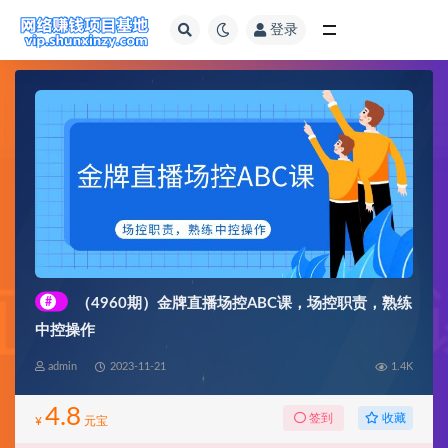
登录
全部
#
（4960期）金牌直播场控ABC课，场控职责，熟练
中控操作
admin
2023-11-21
1.4K
4.8
收藏
签到
¥
元宝