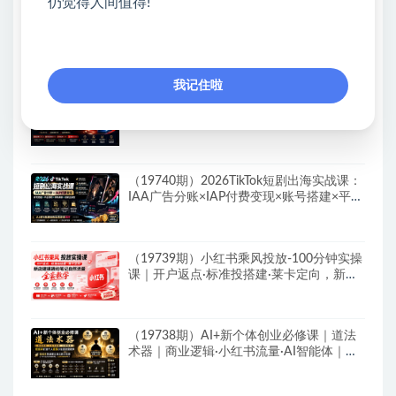
仍觉得人间值得!
（19742期）2026淘宝从零到爆2.0第85
期；主推款五项高权重初始设置，改销量评
晒秒单快速破零积累基础权重
我记住啦
（19741期）2026拼多多双打强付费全攻
略-62期；成本推广加托管双剑合璧，系统
讲解7种付费玩法优劣势与选择策略
（19740期）2026TikTok短剧出海实战课：
IAA广告分账×IAP付费变现×账号搭建×平台
规则×双轨爆发×回款全流程
（19739期）小红书乘风投放-100分钟实操
课｜开户返点·标准投搭建·莱卡定向，新店
建模撬动笔记自然流量全套教学
（19738期）AI+新个体创业必修课｜道法
术器｜商业逻辑·小红书流量·AI智能体｜低
成本打造个人变现小生意全套教学