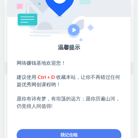
③：点击右上方【登录】领取
限时活动：注册新用户赠送VIP
温馨提示
收藏
海报
链接
网络赚钱基地欢迎您！
建议使用
Ctrl + D
收藏本站，让你不再错过任何
网赚基地简介
篇优秀网创课程哟！
站长微信：无
愿你有诗有梦，有坦荡的远方；愿你历遍山河，
❤本站：本站整合多方资源站，主要面向互联网创业
仍觉得人间值得!
类&副业类，资源丰富 物超所值。
❤能助您：找项目 + 低成本创业 + 减少信息差 + 见识
各种项目 + 提升网创认知。
❤本站为众多团队提供了重要价值，也为众多创业者
我记住啦