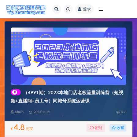
登录
全部
#
（4991期）2023本地门店老板流量训练营（短视
频+直播间+员工号）同城号系统运营课
admin
2023-11-21
883
4.8
收藏
签到
¥
元宝