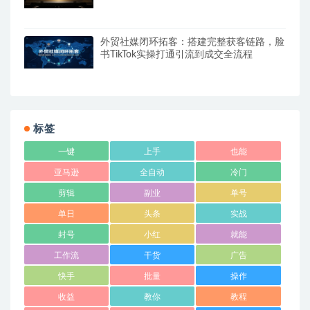
外贸社媒闭环拓客：搭建完整获客链路，脸
书TikTok实操打通引流到成交全流程
标签
一键
上手
也能
亚马逊
全自动
冷门
剪辑
副业
单号
单日
头条
实战
封号
小红
就能
工作流
干货
广告
快手
批量
操作
收益
教你
教程