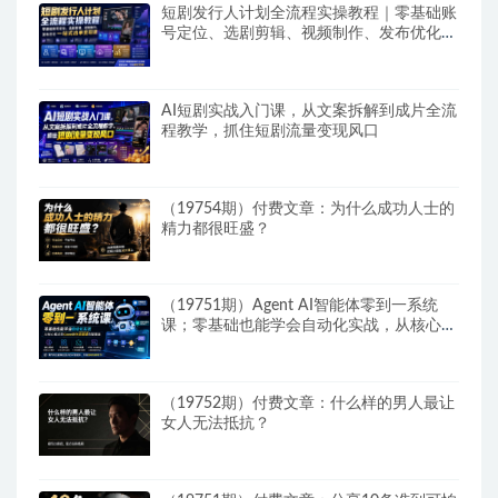
短剧发行人计划全流程实操教程｜零基础账
号定位、选剧剪辑、视频制作、发布优化一
站式出单变现课​
AI短剧实战入门课，从文案拆解到成片全流
程教学，抓住短剧流量变现风口
（19754期）付费文章：为什么成功人士的
精力都很旺盛？
（19751期）Agent AI智能体零到一系统
课；零基础也能学会自动化实战，从核心概
念到Coze工作流搭建完整覆盖
（19752期）付费文章：什么样的男人最让
女人无法抵抗？