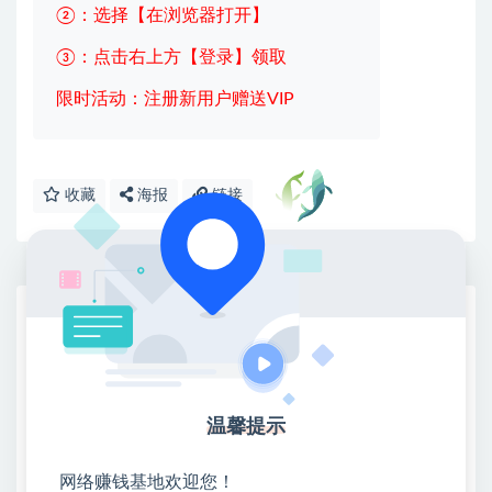
②：选择【在浏览器打开】
③：点击右上方【登录】领取
限时活动：注册新用户赠送VIP
收藏
海报
链接
网赚基地简介
站长微信：无
❤本站：本站整合多方资源站，主要面向互联网创业
类&副业类，资源丰富 物超所值。
温馨提示
❤能助您：找项目 + 低成本创业 + 减少信息差 + 见识
各种项目 + 提升网创认知。
网络赚钱基地欢迎您！
❤本站为众多团队提供了重要价值，也为众多创业者