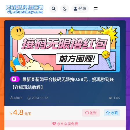
登录
全部
#
最新某新闻平台接码无限撸0.88元，提现秒到账
【详细玩法教程】
admin
2023-11-18
1.0K
4.8
收藏
签到
¥
元宝
永久会员免费