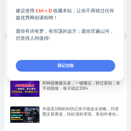
开启网络之门，广受好评！
建议使用
Ctrl + D
收藏本站，让你不再错过任何
❤如果您也依存于互联网，欢迎加入本站会员，将尽
篇优秀网创课程哟！
早为您提供丰盛价值。祝您前程似锦！
愿你有诗有梦，有坦荡的远方；愿你历遍山河，
仍觉得人间值得!
热门课程展示
全网最稳收益最高的AI智能广告挂G项目，
日入400+，真正的躺賺项目
我记住啦
AI神器撸爆头条，一键搬运，秒过原创，有
手就能做，每天稳定200+
外面卖188的AI伪记录片掘金全攻略，抖音
图文新赛道，轻松涨粉变现，拿创作者伙伴
计划收益【文档】