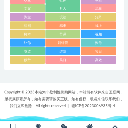
收益
教你
教程
文案
月入
流量
淘宝
玩法
矩阵
短剧
精准
线上
脚本
节课
视频
让你
训练营
账号
赛道
进阶
项目
频带
风口
高效
Copyright © 2023本站为非盈利性赞助网站，本站所有软件来自互联网，
版权属原著所有，如有需要请购买正版。如有侵权，敬请来信联系我们，
我们立即删除 --All rights reserved |
|
赣ICP备2023006935号-4
|