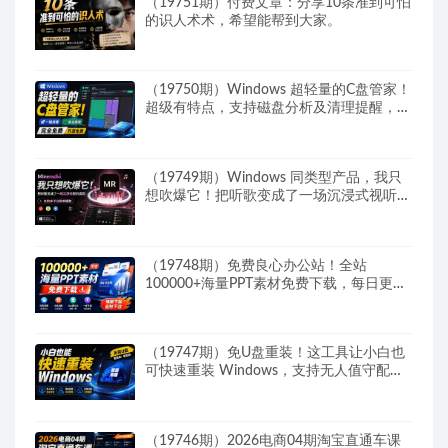
（19751期）付费文章：分享10条准到可怕
的识人术术，希望能帮到大家。
（19750期）Windows 超轻量的C盘管家！
超级有特点，支持磁盘分析及清理提醒，
2M大小体积，完全免费 C盘管家
（19749期）Windows 同类型产品，我只
想吹爆它！把听歌变成了一场沉浸式视听现
场，支持多平台歌单播放 Mineradio
（19748期）免费良心办公站！全站
100000+海量PPT素材免费下载，每日更
新，分类清晰，免注册登录下载 爱PPT网
（19747期）免U盘重装！这工具让小白也
可快速重装 Windows，支持无人值守配
置，数据无忧 CmzPrep_Rev2
（19746期）2026电商04期淘宝直通车课