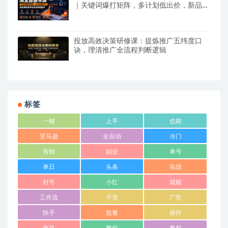
｜关键词爆打矩阵，多计划低出价，新品爆
款差异化投放实操教学
投放高效决策研修课：提炼推广五纬度口
诀，理清推广全流程判断逻辑
标签
一键
上手
也能
亚马逊
全自动
冷门
剪辑
副业
单号
单日
头条
实战
封号
小红
就能
工作流
干货
广告
快手
批量
操作