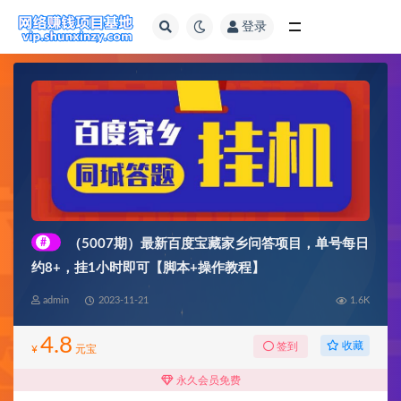
登录
全部
#
（5007期）最新百度宝藏家乡问答项目，单号每日
约8+，挂1小时即可【脚本+操作教程】
admin
2023-11-21
1.6K
4.8
收藏
签到
¥
元宝
永久会员免费