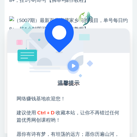
💖课程资料【免费】领取教程💖
①：点击右上角【
】三个点
②：选择【在浏览器打开】
③：点击右上方【登录】领取
温馨提示
限时活动：注册新用户赠送VIP
网络赚钱基地欢迎您！
建议使用
Ctrl + D
收藏本站，让你不再错过任何
篇优秀网创课程哟！
收藏
海报
链接
愿你有诗有梦，有坦荡的远方；愿你历遍山河，