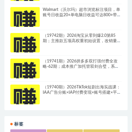
Walmart（沃尔玛）超市浏览标注项目，单
账号日收益20+单电脑日收益可达800+带分
佣机制
（19742期）2026淘宝从零到爆2.0第85
期；主推款五项高权重初始设置，改销量评
晒秒单快速破零积累基础权重
（19741期）2026拼多多双打强付费全攻
略-62期；成本推广加托管双剑合璧，系统
讲解7种付费玩法优劣势与选择策略
（19740期）2026TikTok短剧出海实战课：
IAA广告分账×IAP付费变现×账号搭建×平台
规则×双轨爆发×回款全流程
标签