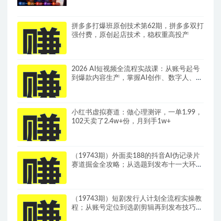
合玩法、全周期起量投产实操教程
拼多多打爆班原创技术第62期，拼多多双打
强付费，原创起店技术，稳权重高投产
2026 AI短视频全流程实战课：从账号起号
到爆款内容生产，掌握AI创作、数字人、带
货变现全链路玩法
小红书虚拟赛道：做心理测评，一单1.99，
102天卖了2.4w+份，月到手1w+
（19743期）外面卖188的抖音AI伪记录片
赛道掘金全攻略；从选题到发布十一大环节
拆解，零基础也能做出高流量真实感内容
（19743期）短剧发行人计划全流程实操教
程；从账号定位到选剧剪辑再到发布技巧，
零基础也能快速上手出单