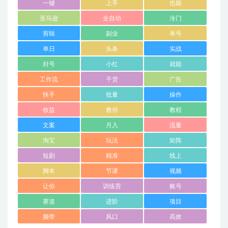
一键
上手
也能
亚马逊
全自动
冷门
剪辑
副业
单号
单日
头条
实战
封号
小红
就能
工作流
干货
广告
快手
批量
操作
收益
教你
教程
文案
月入
流量
淘宝
玩法
矩阵
短剧
精准
线上
脚本
节课
视频
让你
训练营
账号
赛道
进阶
项目
频带
风口
高效