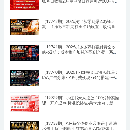
账号日收益20+单电脑日收益可达800+带分
佣机制
（19742期）2026淘宝从零到爆2.0第85
期；主推款五项高权重初始设置，改销量评
晒秒单快速破零积累基础权重
（19741期）2026拼多多双打强付费全攻
略-62期；成本推广加托管双剑合璧，系统
讲解7种付费玩法优劣势与选择策略
（19740期）2026TikTok短剧出海实战课：
IAA广告分账×IAP付费变现×账号搭建×平台
规则×双轨爆发×回款全流程
（19739期）小红书乘风投放-100分钟实操
课｜开户返点·标准投搭建·莱卡定向，新店
建模撬动笔记自然流量全套教学
（19738期）AI+新个体创业必修课｜道法
术器｜商业逻辑·小红书流量·AI智能体｜低