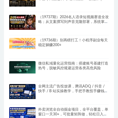
成本打造个人变现小生意全套教学
（19737期）2026名人语录短视频赛道全攻
略；从文案撰写到声音克隆部署，系统掌握
涨粉变现双赢制作技术
（19736期）别再瞎打工！小程序副业每天
稳定躺赚200+
微信私域量化运营指南：搭建账号基建打造
热号，脱敏风控规避运营各类高危风险
全网主流广告投放课，腾讯ADQ / 抖音 /
快手 / B 站实操教学，手把手教投手赚钱变
现，全套变现拆解稳定出单
外卖浏览全自动掘金项目，全平台覆盖，单
窗口一天30+，可批量矩阵做，轻松日入