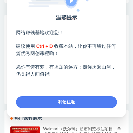
温馨提示
网赚基地简介
站长微信：无
网络赚钱基地欢迎您！
❤本站：本站整合多方资源站，主要面向互联网创业
建议使用
Ctrl + D
收藏本站，让你不再错过任何
类&副业类，资源丰富 物超所值。
篇优秀网创课程哟！
❤能助您：找项目 + 低成本创业 + 减少信息差 + 见识
各种项目 + 提升网创认知。
愿你有诗有梦，有坦荡的远方；愿你历遍山河，
❤本站为众多团队提供了重要价值，也为众多创业者
仍觉得人间值得!
开启网络之门，广受好评！
❤如果您也依存于互联网，欢迎加入本站会员，将尽
早为您提供丰盛价值。祝您前程似锦！
我记住啦
热门课程展示
Walmart（沃尔玛）超市浏览标注项目，单