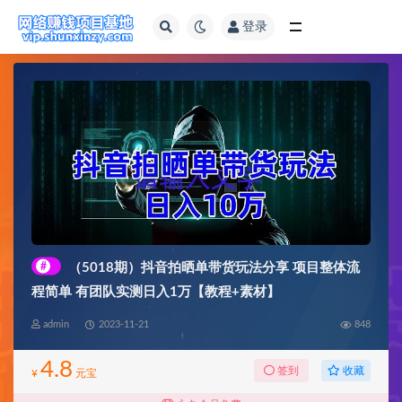
登录
全部
#
（5018期）抖音拍晒单带货玩法分享 项目整体流
程简单 有团队实测日入1万【教程+素材】
admin
2023-11-21
848
4.8
收藏
签到
¥
元宝