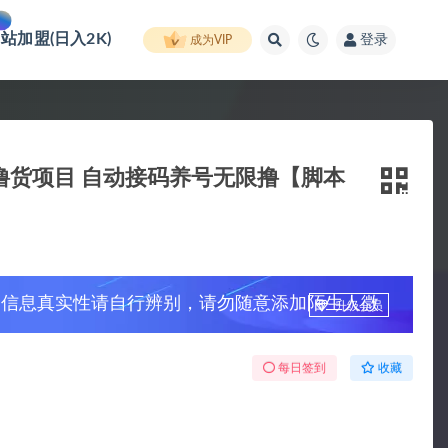
网站加盟(日入2K)
登录
成为VIP
撸货项目 自动接码养号无限撸【脚本
，信息真实性请自行辨别，请勿随意添加陌生人微
升级会员
每日签到
收藏