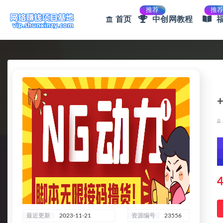
推荐
推
首页
中创网教程
全部
4
最近更新
2023-11-21
资源编号
23556