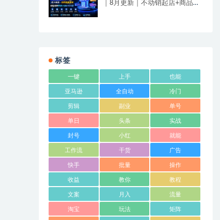
｜8月更新｜不动销起店+商品卡
爆发｜达人玩法+店群批量复制
｜轻松玩转抖音小店全域流量
标签
一键
上手
也能
亚马逊
全自动
冷门
剪辑
副业
单号
单日
头条
实战
封号
小红
就能
工作流
干货
广告
快手
批量
操作
收益
教你
教程
文案
月入
流量
淘宝
玩法
矩阵