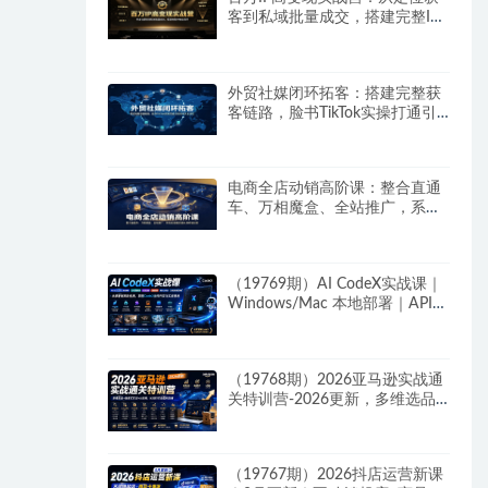
客到私域批量成交，搭建完整IP
商业闭环
外贸社媒闭环拓客：搭建完整获
客链路，脸书TikTok实操打通引
流到成交全流程
电商全店动销高阶课：整合直通
车、万相魔盒、全站推广，系统
化搭建店铺长效动销方案
（19769期）AI CodeX实战课｜
Windows/Mac 本地部署｜API
对接调通｜Skill 自制｜漫剧剪辑
｜网站 VR 项目｜AI项目落地全
教程
（19768期）2026亚马逊实战通
关特训营-2026更新，多维选品
+渐进式打法+AI应用，从0到1打
造盈利店铺
（19767期）2026抖店运营新课