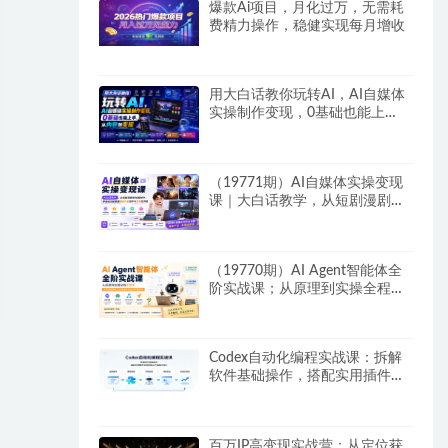
爆款Ai项目，月化过万，无需耗
费精力操作，稳健实现每月增收
用大白话教你玩转AI，AI自媒体
实操制作变现，0基础也能上
手，从内容到变现
（19771期）AI自媒体实操变现
课｜大白话教学，从短剧漫剧到
动画制作，零基础也能掌握爆款
内容创作与变现全流程
（19770期）AI Agent智能体全
阶实战课；从原理到实操全程手
把手，无需编程基础也能搭建自
动运行的智能体
Codex自动化编程实战课：拆解
软件基础操作，搭配实用插件快
速掌握AI代码编写能力
百万IP高变现实战营：从定位获