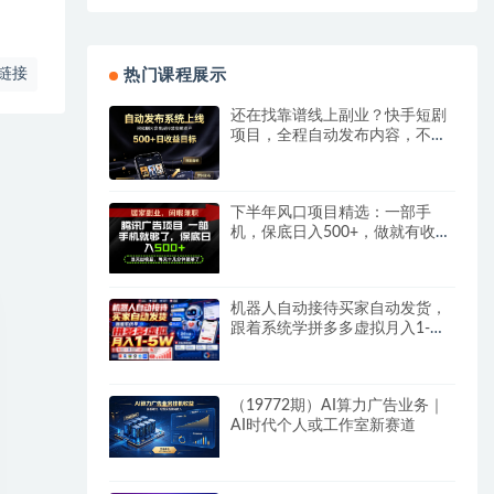
链接
热门课程展示
还在找靠谱线上副业？快手短剧
项目，全程自动发布内容，不用
熬夜做视频，轻松日入500+
下半年风口项目精选：一部手
机，保底日入500+，做就有收
益，长期稳定！
机器人自动接待买家自动发货，
跟着系统学拼多多虚拟月入1-
5W
（19772期）AI算力广告业务｜
AI时代个人或工作室新赛道