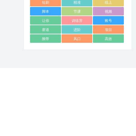
短剧
精准
线上
脚本
节课
视频
让你
训练营
账号
赛道
进阶
项目
频带
风口
高效