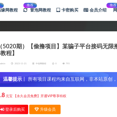
荐
推荐
推荐
福缘网教程
冒泡网教程
卡密购买
会员介绍
（5020期）【偷撸项目】某骗子平台接码无限
+教程】
admin
2023-11-21
中创网教程
0
795
温馨提示
丨 所有项目课程均来自互联网，非本站原创
信，谨防上当受骗！
.8
元宝
【永久会员免费】开通VIP尊享特权
登录后购买
升级会员