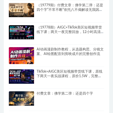
（19779期）付费文章：佛学第二弹：还是
四个字“不常不断”依托八不偈解读无我因果
连续之理
（19778期）AIGC×TikTok美区短视频带货
线下课；两天一夜完整回放，12小时高清视
频收录头部操盘手全流程教学
AI动画漫剧制作教程，从选题构思、分镜文
案、AI绘图配音到剪映成片的完整创作流
TikTok×AIGC美区短视频带货线下课，原线
下两天一夜实战课程，原价1.5W，完整收
录12小时高清授课视频
付费文章：佛学第二弹：还是四个字