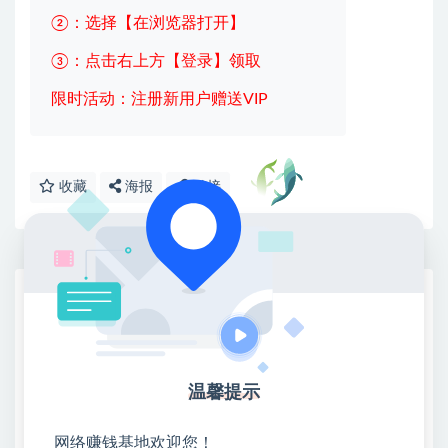
②：选择【在浏览器打开】
③：点击右上方【登录】领取
限时活动：注册新用户赠送VIP
收藏
海报
链接
网赚基地简介
站长微信：无
❤本站：本站整合多方资源站，主要面向互联网创业
类&副业类，资源丰富 物超所值。
温馨提示
❤能助您：找项目 + 低成本创业 + 减少信息差 + 见识
各种项目 + 提升网创认知。
网络赚钱基地欢迎您！