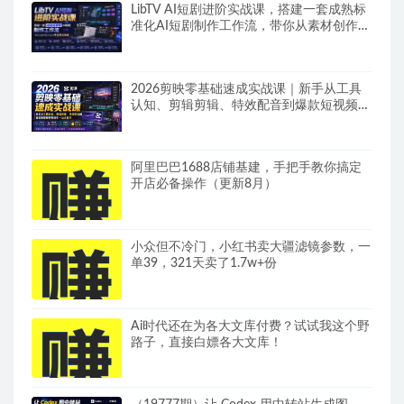
LibTV AI短剧进阶实战课，搭建一套成熟标
准化AI短剧制作工作流，带你从素材创作走
向专业镜头叙事
2026剪映零基础速成实战课｜新手从工具
认知、剪辑剪辑、特效配音到爆款短视频完
整制作一站式教学
阿里巴巴1688店铺基建，手把手教你搞定
开店必备操作（更新8月）
小众但不冷门，小红书卖大疆滤镜参数，一
单39，321天卖了1.7w+份
Ai时代还在为各大文库付费？试试我这个野
路子，直接白嫖各大文库！