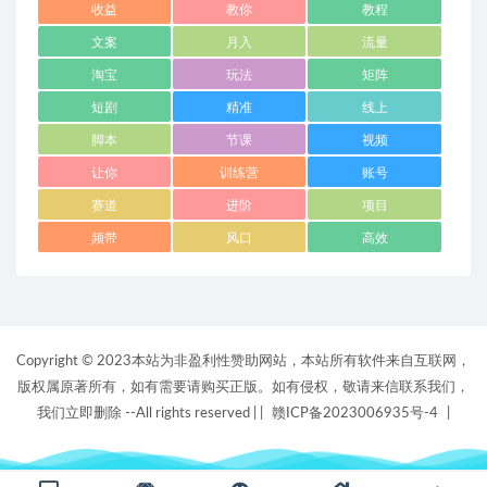
收益
教你
教程
文案
月入
流量
淘宝
玩法
矩阵
短剧
精准
线上
脚本
节课
视频
让你
训练营
账号
赛道
进阶
项目
频带
风口
高效
Copyright © 2023本站为非盈利性赞助网站，本站所有软件来自互联网，
版权属原著所有，如有需要请购买正版。如有侵权，敬请来信联系我们，
我们立即删除 --All rights reserved |
|
赣ICP备2023006935号-4
|