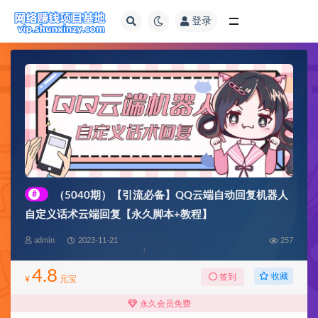
登录
全部
#
（5040期）【引流必备】QQ云端自动回复机器人
自定义话术云端回复【永久脚本+教程】
admin
2023-11-21
257
4.8
收藏
签到
¥
元宝
永久会员免费