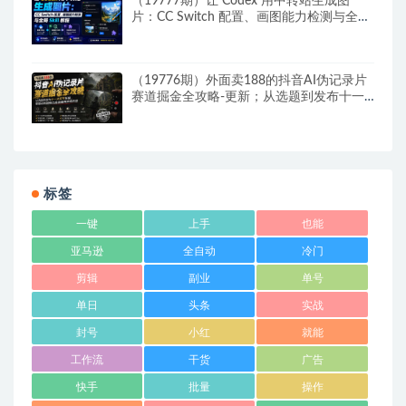
（19777期）让 Codex 用中转站生成图
片：CC Switch 配置、画图能力检测与全局
Skill 教程
（19776期）外面卖188的抖音AI伪记录片
赛道掘金全攻略-更新；从选题到发布十一
大环节拆解，零基础也能做出高流量真实感
内容
标签
一键
上手
也能
亚马逊
全自动
冷门
剪辑
副业
单号
单日
头条
实战
封号
小红
就能
工作流
干货
广告
快手
批量
操作