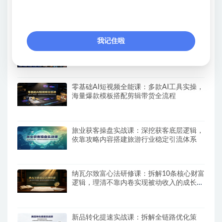
（19775期）阿里巴巴1688店铺基建实操
课-8月更新；工作台下载到旺铺装修客服分
流，手把手搞定开店全部必备操作
我记住啦
（19774期）YouTube油管AI视频变现教程-
更新：账号搭建×AI成片×去重限流解决方案
×YPP变现×AI真人生成×人物一致性
零基础AI短视频全能课：多款AI工具实操，
海量爆款模板搭配剪辑带货全流程
旅业获客操盘实战课：深挖获客底层逻辑，
依靠攻略内容搭建旅游行业稳定引流体系
纳瓦尔致富心法研修课：拆解10条核心财富
逻辑，理清不靠内卷实现被动收入的成长路
径
新品转化提速实战课：拆解全链路优化策