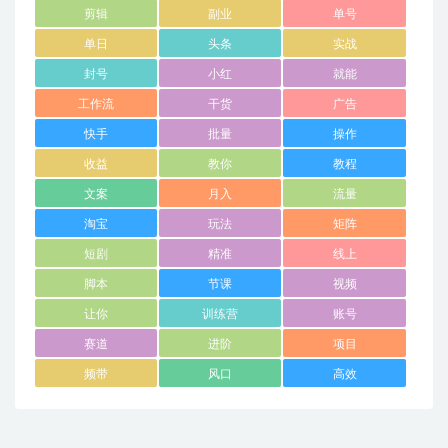
剪辑
副业
单号
单日
头条
实战
封号
小红
就能
工作流
干货
广告
快手
批量
操作
收益
教你
教程
文案
月入
流量
淘宝
玩法
矩阵
短剧
精准
线上
脚本
节课
视频
让你
训练营
账号
赛道
进阶
项目
频带
风口
高效