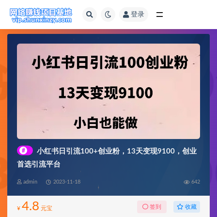
登录
全部
#
小红书日引流100+创业粉，13天变现9100，创业
首选引流平台
admin
2023-11-18
642
4.8
收藏
签到
¥
元宝