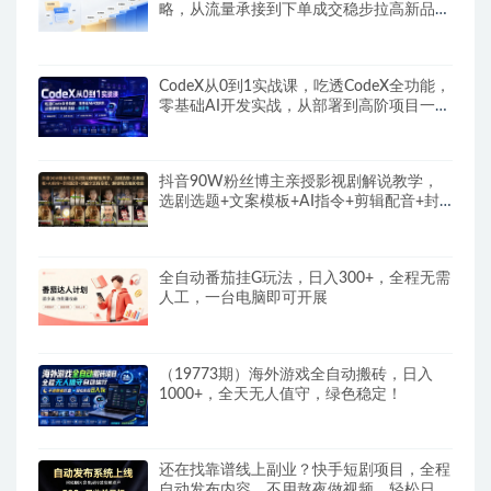
略，从流量承接到下单成交稳步拉高新品转
化率
CodeX从0到1实战课，吃透CodeX全功能，
零基础AI开发实战，从部署到高阶项目一键
落地
抖音90W粉丝博主亲授影视剧解说教学，
选剧选题+文案模板+AI指令+剪辑配音+封
面全流程变现，解锁精选独家收益
全自动番茄挂G玩法，日入300+，全程无需
人工，一台电脑即可开展
（19773期）海外游戏全自动搬砖，日入
1000+，全天无人值守，绿色稳定！
还在找靠谱线上副业？快手短剧项目，全程
自动发布内容，不用熬夜做视频，轻松日入