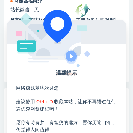
网赚基地简介
站长微信：无
❤本站：本站整合多方资源站，主要面向互联网创业
类&副业类，资源丰富 物超所值。
❤能助您：找项目 + 低成本创业 + 减少信息差 + 见识
各种项目 + 提升网创认知。
❤本站为众多团队提供了重要价值，也为众多创业者
开启网络之门，广受好评！
❤如果您也依存于互联网，欢迎加入本站会员，将尽
早为您提供丰盛价值。祝您前程似锦！
温馨提示
网络赚钱基地欢迎您！
热门课程展示
建议使用
Ctrl + D
收藏本站，让你不再错过任何
（19776期）外面卖188的抖音AI伪记录片
篇优秀网创课程哟！
赛道掘金全攻略-更新；从选题到发布十一
大环节拆解，零基础也能做出高流量真实感
愿你有诗有梦，有坦荡的远方；愿你历遍山河，
内容
仍觉得人间值得!