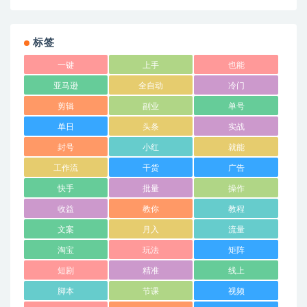
标签
一键
上手
也能
亚马逊
全自动
冷门
剪辑
副业
单号
单日
头条
实战
封号
小红
就能
工作流
干货
广告
快手
批量
操作
收益
教你
教程
文案
月入
流量
淘宝
玩法
矩阵
短剧
精准
线上
脚本
节课
视频