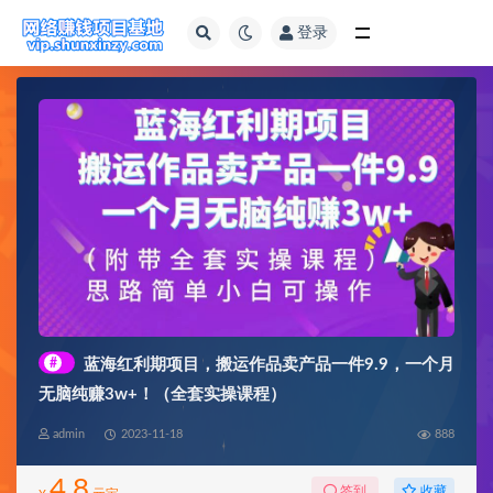
登录
全部
#
蓝海红利期项目，搬运作品卖产品一件9.9，一个月
无脑纯赚3w+！（全套实操课程）
admin
2023-11-18
888
4.8
收藏
签到