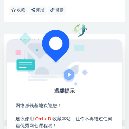
收藏
海报
链接
网赚基地简介
站长微信：无
❤本站：本站整合多方资源站，主要面向互联网创业
类&副业类，资源丰富 物超所值。
❤能助您：找项目 + 低成本创业 + 减少信息差 + 见识
各种项目 + 提升网创认知。
❤本站为众多团队提供了重要价值，也为众多创业者
温馨提示
开启网络之门，广受好评！
❤如果您也依存于互联网，欢迎加入本站会员，将尽
网络赚钱基地欢迎您！
早为您提供丰盛价值。祝您前程似锦！
建议使用
Ctrl + D
收藏本站，让你不再错过任何
篇优秀网创课程哟！