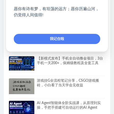
热门课程展示
愿你有诗有梦，有坦荡的远方；愿你历遍山河，
AI+PPT设计变现实战训练营，我们派单，
仍觉得人间值得!
让你的才华直接变现，三大核心模块带你构
建Al设计x派单变现的完整闭环
（19760期）全自动番茄挂机玩法，日入
我记住啦
300+，操作门槛低，一台电脑即可开展
【新模式发布】手机全自动撸金项目，3台
手机一天200+，保姆级教程及全套工具
游戏挂G全流程笔记分享，CSGO游戏搬
砖，小白看了当天学会见收益
AI Agent智能体全阶实战课，从原理到实
操，手把手搭建可自动运行的AI Agent