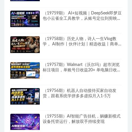
（19759期） AI+短视频｜DeepSeek即梦豆
包小云雀全工具教学，从账号定位到剪映剪
辑，零基础也能快速上手做爆款
（19758期）历史人物，诗人一生Vlog教
学， AI制作丨伙伴计划丨精选收益丨商单
收徒 ，新领域红利期，抓紧做
（19757期）Walmart（沃尔玛）超市浏览
标注项目，单账号日收益20+ 单电脑日收益
可达1000+带分佣机制
（19756期）机器人自动接待买家自动发
货，跟着系统学拼多多虚拟月入1-5万
（19755期）AI智能广告挂机，躺赚新模式
设备托管运行，解放双手持续变现