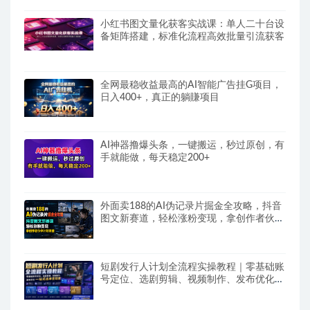
小红书图文量化获客实战课：单人二十台设
备矩阵搭建，标准化流程高效批量引流获客
全网最稳收益最高的AI智能广告挂G项目，
日入400+，真正的躺賺项目
AI神器撸爆头条，一键搬运，秒过原创，有
手就能做，每天稳定200+
外面卖188的AI伪记录片掘金全攻略，抖音
图文新赛道，轻松涨粉变现，拿创作者伙伴
计划收益【文档】
短剧发行人计划全流程实操教程｜零基础账
号定位、选剧剪辑、视频制作、发布优化一
站式出单变现课​