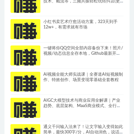
技术、截流等，三频共振轻松玩转抖店(更
新26年08月)
小红书卖艺术疗愈活动方案，323天到手
12w+，有需求就有市场
一键将你QQ空间全部内容备份下来！照片/
视频/动态信息全存本地，Github最新开源
项目QzoneArchive
AI视频全能大师实战课｜全赛道AI短视频制
作、特效创作、场景变现零基础全套教程
AIGC大模型技术与商业应用全解课｜产业
趋势、底层架构、MaaS商业模式、全行业
场景落地实战教程
通义千问输入法来了！让文字输入变得如此
简单，最快300字/分，AI自动润色，说话秒