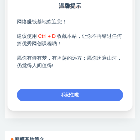
14-结语：这可能是你抓住私域流量红利最好的机
温馨提示
会.mp4.mp4
网络赚钱基地欢迎您！
💖课程资料【免费】领取教程💖
建议使用
Ctrl + D
收藏本站，让你不再错过任何
①：点击右上角【
】三个点
篇优秀网创课程哟！
②：选择【在浏览器打开】
愿你有诗有梦，有坦荡的远方；愿你历遍山河，
仍觉得人间值得!
③：点击右上方【登录】领取
限时活动：注册新用户赠送VIP
我记住啦
收藏
海报
链接
网赚基地简介