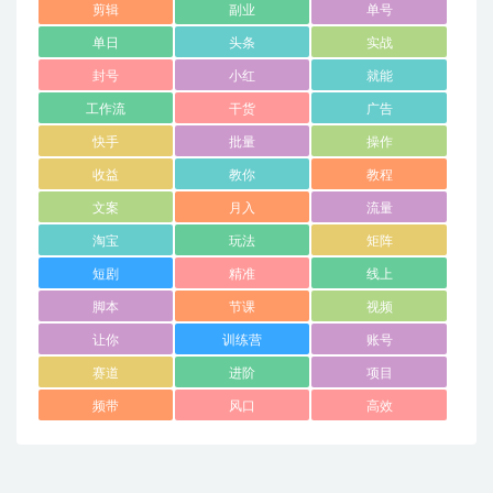
剪辑
副业
单号
单日
头条
实战
封号
小红
就能
工作流
干货
广告
快手
批量
操作
收益
教你
教程
文案
月入
流量
淘宝
玩法
矩阵
短剧
精准
线上
脚本
节课
视频
让你
训练营
账号
赛道
进阶
项目
频带
风口
高效