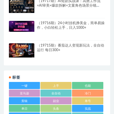
（19717期）AI短剧实战课：高效工作流
×AI审美×爆款拆解×文案角色场景分镜
×LibTV进阶×站位控制×从脚本到成片交付全
流程
（19716期）24小时挂机挣美金，简单易操
作，小白轻松上手，日入1000+
（19715期）番茄达人变现新玩法，全自动
运行 每日300+
标签
一键
上手
也能
亚马逊
全自动
冷门
剪辑
副业
单号
单日
头条
实战