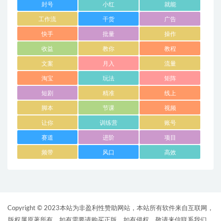
封号
小红
就能
工作流
干货
广告
快手
批量
操作
收益
教你
教程
文案
月入
流量
淘宝
玩法
矩阵
短剧
精准
线上
脚本
节课
视频
让你
训练营
账号
赛道
进阶
项目
频带
风口
高效
Copyright © 2023本站为非盈利性赞助网站，本站所有软件来自互联网，
版权属原著所有，如有需要请购买正版。如有侵权，敬请来信联系我们，