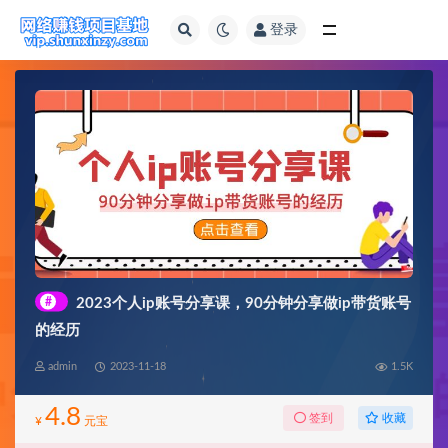
登录
全部
#
2023个人ip账号分享课，90分钟分享做ip带货账号
的经历
admin
2023-11-18
1.5K
4.8
收藏
签到
¥
元宝