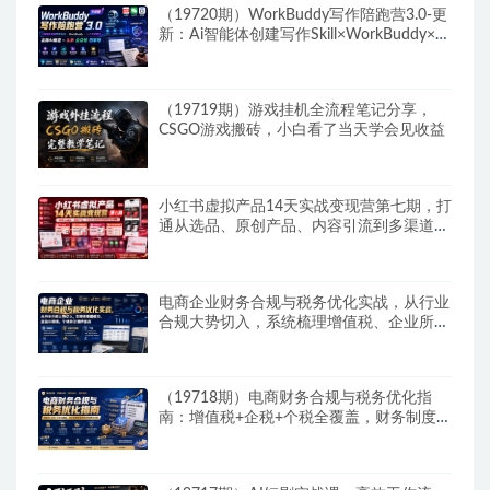
（19720期）WorkBuddy写作陪跑营3.0-更
新：Ai智能体创建写作Skill×WorkBuddy×人
工手写模式×去除AI痕迹×头条公众号百家号
（19719期）游戏挂机全流程笔记分享，
CSGO游戏搬砖，小白看了当天学会见收益
小红书虚拟产品14天实战变现营第七期，打
通从选品、原创产品、内容引流到多渠道成
交全链路
电商企业财务合规与税务优化实战，从行业
合规大势切入，系统梳理增值税、企业所得
税、个税等全税种要点
（19718期）电商财务合规与税务优化指
南：增值税+企税+个税全覆盖，财务制度搭
建落地纳税筹划方案