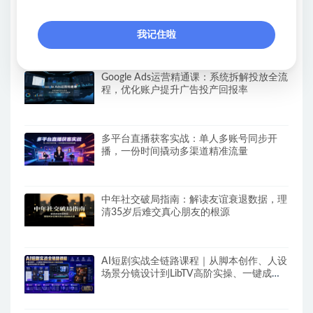
零撸搬砖掘金项目，玩法稳定普通人可落地
的长期副业，月收益轻松10000+
我记住啦
Google Ads运营精通课：系统拆解投放全流
程，优化账户提升广告投产回报率
多平台直播获客实战：单人多账号同步开
播，一份时间撬动多渠道精准流量
中年社交破局指南：解读友谊衰退数据，理
清35岁后难交真心朋友的根源
AI短剧实战全链路课程｜从脚本创作、人设
场景分镜设计到LibTV高阶实操、一键成片
标准化交付教程