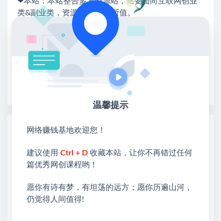
❤本站：本站整合多方资源站，主要面向互联网创业
类&副业类，资源丰富 物超所值。
❤能助您：找项目 + 低成本创业 + 减少信息差 + 见识
各种项目 + 提升网创认知。
❤本站为众多团队提供了重要价值，也为众多创业者
开启网络之门，广受好评！
❤如果您也依存于互联网，欢迎加入本站会员，将尽
早为您提供丰盛价值。祝您前程似锦！
温馨提示
热门课程展示
网络赚钱基地欢迎您！
保姆级教程｜用AI无线画布做沉浸式吃播，
建议使用
Ctrl + D
收藏本站，让你不再错过任何
3步直接出片，无线画布工作流，操作简单
好上手
篇优秀网创课程哟！
愿你有诗有梦，有坦荡的远方；愿你历遍山河，
太香了！这款千问视频/图片去水印神器，
一键搞定烦人水印，本地完全免费，浏览器
仍觉得人间值得!
拓展插件