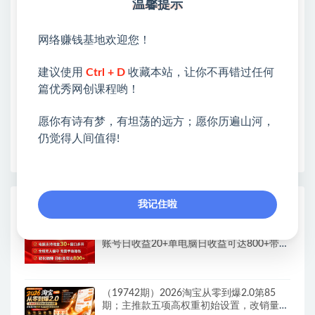
站长微信：无
温馨提示
❤本站：本站整合多方资源站，主要面向互联网创业
网络赚钱基地欢迎您！
类&副业类，资源丰富 物超所值。
❤能助您：找项目 + 低成本创业 + 减少信息差 + 见识
建议使用
Ctrl + D
收藏本站，让你不再错过任何
各种项目 + 提升网创认知。
篇优秀网创课程哟！
❤本站为众多团队提供了重要价值，也为众多创业者
开启网络之门，广受好评！
愿你有诗有梦，有坦荡的远方；愿你历遍山河，
❤如果您也依存于互联网，欢迎加入本站会员，将尽
仍觉得人间值得!
早为您提供丰盛价值。祝您前程似锦！
我记住啦
热门课程展示
Walmart（沃尔玛）超市浏览标注项目，单
账号日收益20+单电脑日收益可达800+带分
佣机制
（19742期）2026淘宝从零到爆2.0第85
期；主推款五项高权重初始设置，改销量评