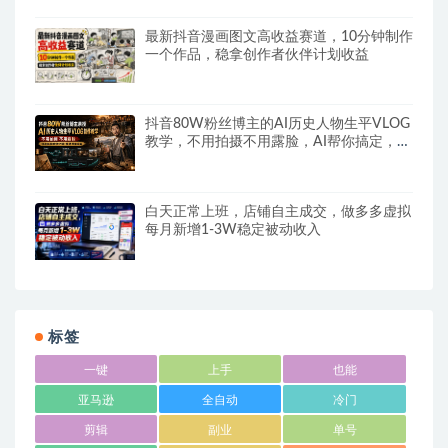
最新抖音漫画图文高收益赛道，10分钟制作
一个作品，稳拿创作者伙伴计划收益
抖音80W粉丝博主的AI历史人物生平VLOG
教学，不用拍摄不用露脸，AI帮你搞定，轻
松解锁伙伴计划+精选收益
白天正常上班，店铺自主成交，做多多虚拟
每月新增1-3W稳定被动收入
标签
一键
上手
也能
亚马逊
全自动
冷门
剪辑
副业
单号