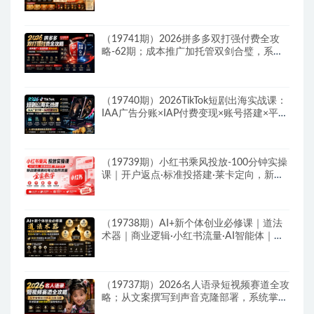
晒秒单快速破零积累基础权重
（19741期）2026拼多多双打强付费全攻
略-62期；成本推广加托管双剑合璧，系统
讲解7种付费玩法优劣势与选择策略
（19740期）2026TikTok短剧出海实战课：
IAA广告分账×IAP付费变现×账号搭建×平台
规则×双轨爆发×回款全流程
（19739期）小红书乘风投放-100分钟实操
课｜开户返点·标准投搭建·莱卡定向，新店
建模撬动笔记自然流量全套教学
（19738期）AI+新个体创业必修课｜道法
术器｜商业逻辑·小红书流量·AI智能体｜低
成本打造个人变现小生意全套教学
（19737期）2026名人语录短视频赛道全攻
略；从文案撰写到声音克隆部署，系统掌握
涨粉变现双赢制作技术