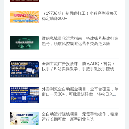
（19736期）别再瞎打工！小程序副业每天
稳定躺赚200+
微信私域量化运营指南：搭建账号基建打造
热号，脱敏风控规避运营各类高危风险
全网主流广告投放课，腾讯ADQ / 抖音 /
快手 / B 站实操教学，手把手教投手赚钱变
现，全套变现拆解稳定出单
外卖浏览全自动掘金项目，全平台覆盖，单
窗口一天30+，可批量矩阵做，轻松日入
500+
全自动运行賺钱项目，无需手动操作，稳定
运行长期可做，新手副业首选