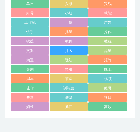
单日
头条
实战
封号
小红
就能
工作流
干货
广告
快手
批量
操作
收益
教你
教程
文案
月入
流量
淘宝
玩法
矩阵
短剧
精准
线上
脚本
节课
视频
让你
训练营
账号
赛道
进阶
项目
频带
风口
高效