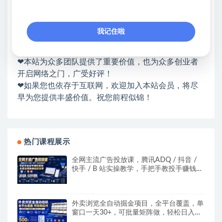
❤本站：本站整合多方资源站，主要面向互联网创业
类&副业类，资源丰富 物超所值。
我记住啦
❤能助您：找项目 + 低成本创业 + 减少信息差 + 见识
各种项目 + 提升网创认知。
❤本站为众多团队提供了重要价值，也为众多创业者
开启网络之门，广受好评！
❤如果您也依存于互联网，欢迎加入本站会员，将尽
早为您提供丰盛价值。祝您前程似锦！
热门课程展示
全网主流广告投放课，腾讯ADQ / 抖音 /
快手 / B 站实操教学，手把手教投手赚钱变
现，全套变现拆解稳定出单
外卖浏览全自动掘金项目，全平台覆盖，单
窗口一天30+，可批量矩阵做，轻松日入
500+