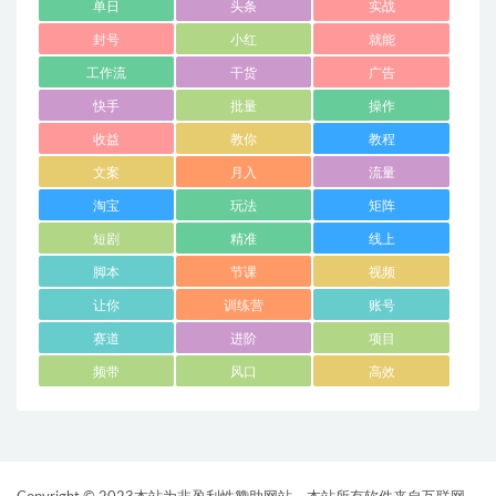
单日
头条
实战
封号
小红
就能
工作流
干货
广告
快手
批量
操作
收益
教你
教程
文案
月入
流量
淘宝
玩法
矩阵
短剧
精准
线上
脚本
节课
视频
让你
训练营
账号
赛道
进阶
项目
频带
风口
高效