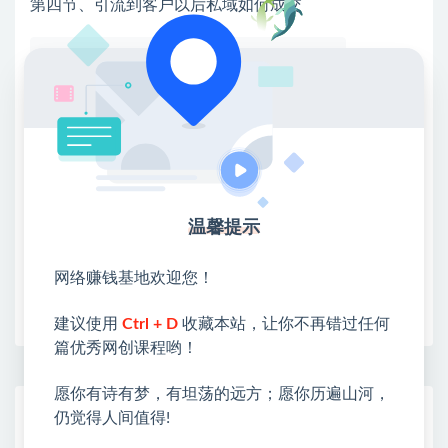
第四节、引流到客户以后私域如何成交
💖课程资料【免费】领取教程💖
①：点击右上角【
】三个点
②：选择【在浏览器打开】
③：点击右上方【登录】领取
限时活动：注册新用户赠送VIP
温馨提示
网络赚钱基地欢迎您！
收藏
海报
链接
建议使用
Ctrl + D
收藏本站，让你不再错过任何
篇优秀网创课程哟！
愿你有诗有梦，有坦荡的远方；愿你历遍山河，
网赚基地简介
仍觉得人间值得!
站长微信：无