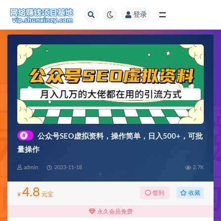
登录
全部
#
公众号SEO虚拟资料，操作简单，日入500+，可批
量操作
admin
2023-11-18
2.7K
4.8
收藏
签到
¥
元宝
永久会员免费