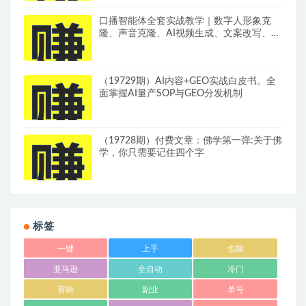
口播智能体全套实战教学｜数字人形象克
隆、声音克隆、AI视频生成、文案改写、软
件配置零基础落地课
（19729期）AI内容+GEO实战白皮书。全
面掌握AI量产SOP与GEO分发机制
（19728期）付费文章：佛学第一弹:关于佛
学，你只需要记住四个字
标签
一键
上手
也能
亚马逊
全自动
冷门
剪辑
副业
单号