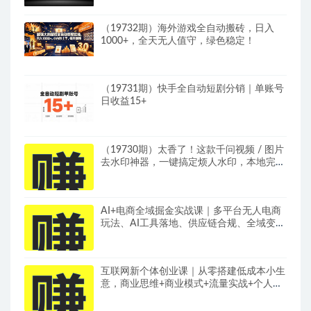
（19732期）海外游戏全自动搬砖，日入
1000+，全天无人值守，绿色稳定！
（19731期）快手全自动短剧分销｜单账号
日收益15+
（19730期）太香了！这款千问视频 / 图片
去水印神器，一键搞定烦人水印，本地完全
免费，浏览器拓展插件
AI+电商全域掘金实战课｜多平台无人电商
玩法、AI工具落地、供应链合规、全域变现
闭环全套教程
互联网新个体创业课｜从零搭建低成本小生
意，商业思维+商业模式+流量实战+个人成
长全闭环教程