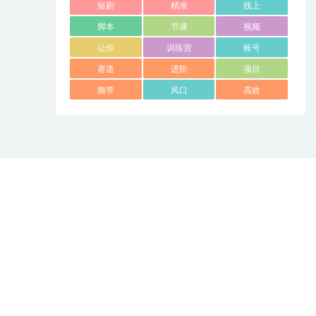
短剧
精准
线上
脚本
节课
视频
让你
训练营
账号
赛道
进阶
项目
频带
风口
高效