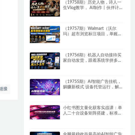
（19758期）历史人物，诗人一
生Vlog教学， AI制作丨伙伴计划
丨精选收益丨商单收徒 ，新领域
红利期，抓紧做
（19757期）Walmart（沃尔
玛）超市浏览标注项目，单账号
日收益20+ 单电脑日收益可达
1000+带分佣机制
（19756期）机器人自动接待买
家自动发货，跟着系统学拼多多
虚拟月入1-5万
（19755期）AI智能广告挂机，
躺赚新模式 设备托管运行，解放
链接
双手持续变现
小红书图文量化获客实战课：单
人二十台设备矩阵搭建，标准化
流程高效批量引流获客
全网最稳收益最高的AI智能广告