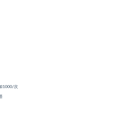
000/次
塔