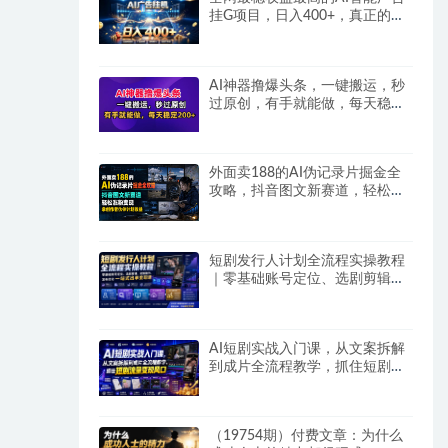
挂G项目，日入400+，真正的躺
賺项目
AI神器撸爆头条，一键搬运，秒
过原创，有手就能做，每天稳定
200+
外面卖188的AI伪记录片掘金全
攻略，抖音图文新赛道，轻松涨
粉变现，拿创作者伙伴计划收益
【文档】
短剧发行人计划全流程实操教程
｜零基础账号定位、选剧剪辑、
视频制作、发布优化一站式出单
变现课​
AI短剧实战入门课，从文案拆解
到成片全流程教学，抓住短剧流
量变现风口
（19754期）付费文章：为什么