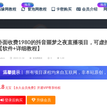
荐
推荐
推荐
福缘网教程
冒泡网教程
卡密购买
会员介绍
外面收费1980的抖音噩梦之夜直播项目，可
【软件+详细教程】
admin
2023-11-18
冒泡网教程
0
1.2K
温馨提示
丨 所有项目课程均来自互联网，非本站原创
信，谨防上当受骗！
.8
元宝
【永久会员免费】开通VIP尊享特权
登录后购买
升级会员