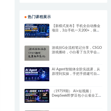
热门课程展示
【新模式发布】手机全自动撸金
项目，3台手机一天200+，保姆
级教程及全套工具
游戏挂G全流程笔记分享，CSGO
游戏搬砖，小白看了当天学会见
收益
AI Agent智能体全阶实战课，从
原理到实操，手把手搭建可自动
运行的AI Agent
（19759期） AI+短视频｜
DeepSeek即梦豆包小云雀全工具
教学，从账号定位到剪映剪辑，
零基础也能快速上手做爆款