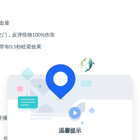
0血量
之门，反弹怪物100%伤害
带有0.5秒眩晕效果
开播前找渠道老师加公会，报白后即可正常直播。
温馨提示