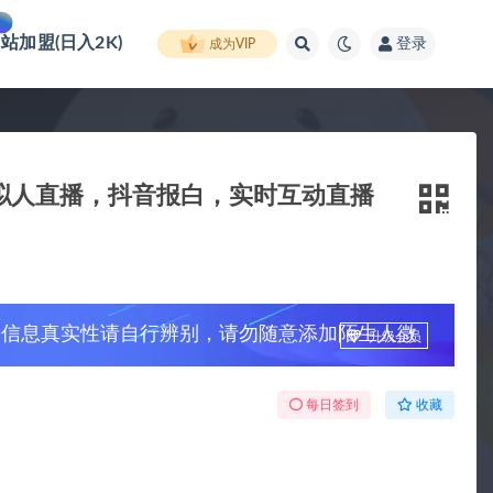
网站加盟(日入2K)
登录
成为VIP
虚拟人直播，抖音报白，实时互动直播
，信息真实性请自行辨别，请勿随意添加陌生人微
升级会员
每日签到
收藏