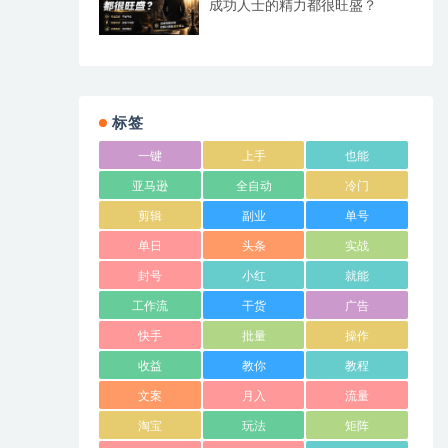
成功人士的精力都很旺盛？
标签
一键
上手
也能
亚马逊
全自动
冷门
剪辑
副业
单号
单日
头条
实战
封号
小红
就能
工作流
干货
广告
快手
批量
操作
收益
教你
教程
文案
月入
流量
淘宝
玩法
矩阵