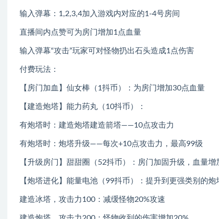
输入弹幕：1,2,3,4加入游戏内对应的1-4号房间
直播间内点赞可为房门增加1点血量
输入弹幕“攻击”玩家可对怪物扔出石头造成1点伤害
付费玩法：
【房门加血】仙女棒（1抖币）：为房门增加30点血量
【建造炮塔】能力药丸（10抖币）：
有炮塔时：建造炮塔建造箭塔——10点攻击力
有炮塔时：炮塔升级——每次+10点攻击力，最高99级
【升级房门】甜甜圈（52抖币）：房门加固升级，血量增加1
【炮塔进化】能量电池（99抖币）：提升到更强类别的炮
建造冰塔，攻击力100：减缓怪物20%攻速
建造炮塔，攻击力200：怪物收到的伤害增加20%