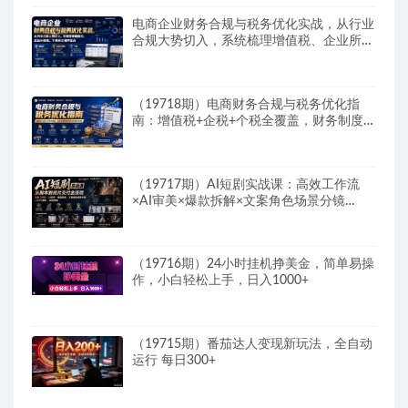
电商企业财务合规与税务优化实战，从行业
合规大势切入，系统梳理增值税、企业所得
税、个税等全税种要点
（19718期）电商财务合规与税务优化指
南：增值税+企税+个税全覆盖，财务制度搭
建落地纳税筹划方案
（19717期）AI短剧实战课：高效工作流
×AI审美×爆款拆解×文案角色场景分镜
×LibTV进阶×站位控制×从脚本到成片交付全
流程
（19716期）24小时挂机挣美金，简单易操
作，小白轻松上手，日入1000+
（19715期）番茄达人变现新玩法，全自动
运行 每日300+