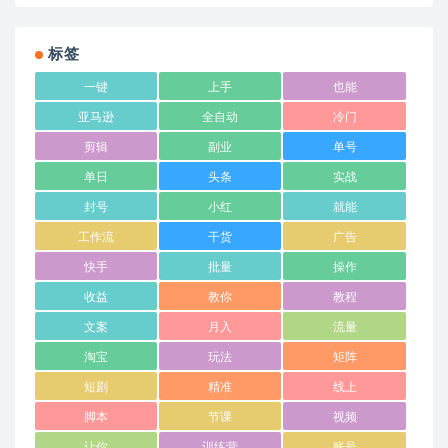
标签
一键
上手
也能
亚马逊
全自动
冷门
剪辑
副业
单号
单日
头条
实战
封号
小红
就能
工作流
干货
广告
快手
批量
操作
收益
教你
教程
文案
月入
流量
淘宝
玩法
矩阵
短剧
精准
线上
脚本
节课
视频
让你
训练营
账号