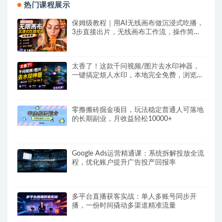
热门课程展示
保姆级教程｜用AI无线画布做沉浸式吃播，
3步直接出片，无线画布工作流，操作简单
好上手
太香了！这款千问视频/图片去水印神器，
一键搞定烦人水印，本地完全免费，浏览器
拓展插件
零撸搬砖掘金项目，玩法稳定普通人可落地
的长期副业，月收益轻松10000+
Google Ads运营精通课：系统拆解投放全流
程，优化账户提升广告投产回报率
多平台直播获客实战：单人多账号同步开
播，一份时间撬动多渠道精准流量