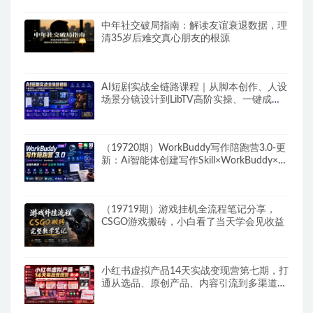
中年社交破局指南：解读友谊衰退数据，理
清35岁后难交真心朋友的根源
AI短剧实战全链路课程｜从脚本创作、人设
场景分镜设计到LibTV高阶实操、一键成片
标准化交付教程
（19720期）WorkBuddy写作陪跑营3.0-更
新：Ai智能体创建写作Skill×WorkBuddy×人
工手写模式×去除AI痕迹×头条公众号百家号
（19719期）游戏挂机全流程笔记分享，
CSGO游戏搬砖，小白看了当天学会见收益
小红书虚拟产品14天实战变现营第七期，打
通从选品、原创产品、内容引流到多渠道成
交全链路