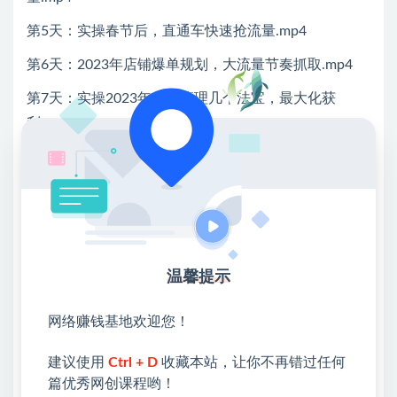
第5天：实操春节后，直通车快速抢流量.mp4
第6天：2023年店铺爆单规划，大流量节奏抓取.mp4
第7天：实操2023年有效管理几个法宝，最大化获
利.mp4
直通车测款.xlsx
💖课程资料【免费】领取教程💖
①：点击右上角【
】三个点
②：选择【在浏览器打开】
温馨提示
③：点击右上方【登录】领取
网络赚钱基地欢迎您！
限时活动：注册新用户赠送VIP
建议使用
Ctrl + D
收藏本站，让你不再错过任何
篇优秀网创课程哟！