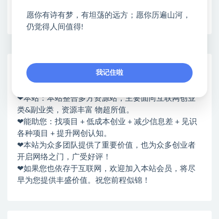
收藏
海报
链接
愿你有诗有梦，有坦荡的远方；愿你历遍山河，
仍觉得人间值得!
网赚基地简介
我记住啦
站长微信：无
❤本站：本站整合多方资源站，主要面向互联网创业
类&副业类，资源丰富 物超所值。
❤能助您：找项目 + 低成本创业 + 减少信息差 + 见识
各种项目 + 提升网创认知。
❤本站为众多团队提供了重要价值，也为众多创业者
开启网络之门，广受好评！
❤如果您也依存于互联网，欢迎加入本站会员，将尽
早为您提供丰盛价值。祝您前程似锦！