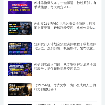
AI神器撸爆头条，一键搬运，秒过原创，有
手就能做，每天稳定200+
外面卖188的AI伪记录片掘金全攻略，抖音
图文新赛道，轻松涨粉变现，拿创作者伙伴
计划收益【文档】
短剧发行人计划全流程实操教程｜零基础账
号定位、选剧剪辑、视频制作、发布优化一
站式出单变现课​
AI短剧实战入门课，从文案拆解到成片全流
程教学，抓住短剧流量变现风口
（19754期）付费文章：为什么成功人士的
精力都很旺盛？