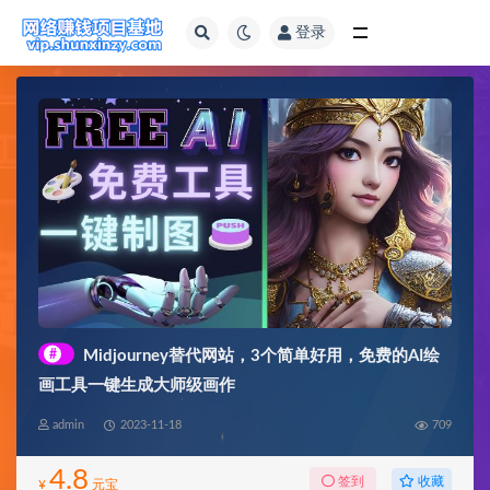
登录
全部
#
Midjourney替代网站，3个简单好用，免费的AI绘
画工具一键生成大师级画作
admin
2023-11-18
709
4.8
收藏
签到
¥
元宝