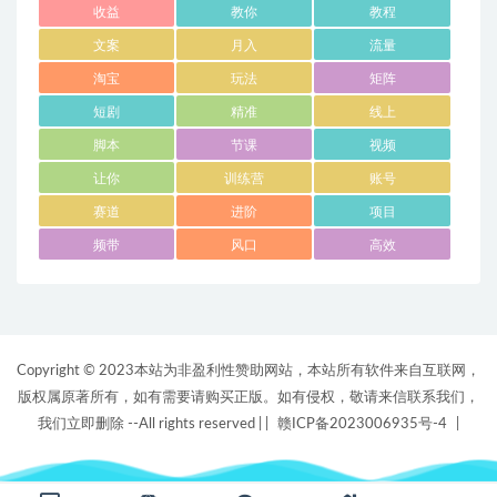
收益
教你
教程
文案
月入
流量
淘宝
玩法
矩阵
短剧
精准
线上
脚本
节课
视频
让你
训练营
账号
赛道
进阶
项目
频带
风口
高效
Copyright © 2023本站为非盈利性赞助网站，本站所有软件来自互联网，
版权属原著所有，如有需要请购买正版。如有侵权，敬请来信联系我们，
我们立即删除 --All rights reserved |
|
赣ICP备2023006935号-4
|