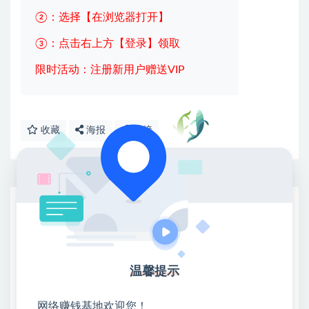
②：选择【在浏览器打开】
③：点击右上方【登录】领取
限时活动：注册新用户赠送VIP
收藏
海报
链接
网赚基地简介
站长微信：无
❤本站：本站整合多方资源站，主要面向互联网创业
类&副业类，资源丰富 物超所值。
温馨提示
❤能助您：找项目 + 低成本创业 + 减少信息差 + 见识
各种项目 + 提升网创认知。
网络赚钱基地欢迎您！