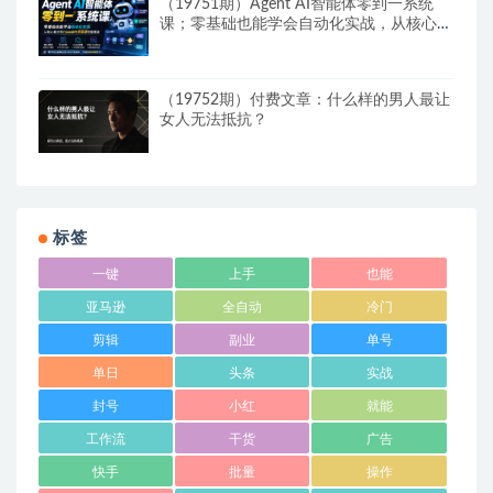
（19751期）Agent AI智能体零到一系统
课；零基础也能学会自动化实战，从核心概
念到Coze工作流搭建完整覆盖
（19752期）付费文章：什么样的男人最让
女人无法抵抗？
标签
一键
上手
也能
亚马逊
全自动
冷门
剪辑
副业
单号
单日
头条
实战
封号
小红
就能
工作流
干货
广告
快手
批量
操作