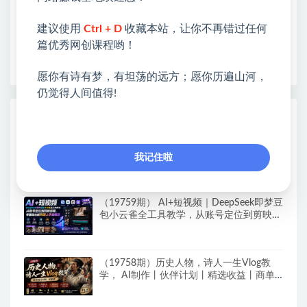
❤本站为众多团队提供了重要价值，也为众多创业者
开启网络之门，广受好评！
建议使用
Ctrl + D
收藏本站，让你不再错过任何
❤如果您也依存于互联网，欢迎加入本站会员，将尽
篇优秀网创课程哟！
早为您提供丰盛价值。祝您前程似锦！
愿你有诗有梦，有坦荡的远方；愿你历遍山河，
仍觉得人间值得!
热门课程展示
AI Agent智能体全阶实战课，从原理到实
操，手把手搭建可自动运行的AI Agent
我记住啦
（19759期） AI+短视频｜DeepSeek即梦豆
包小云雀全工具教学，从账号定位到剪映剪
辑，零基础也能快速上手做爆款
（19758期）历史人物，诗人一生Vlog教
学， AI制作丨伙伴计划丨精选收益丨商单
收徒 ，新领域红利期，抓紧做