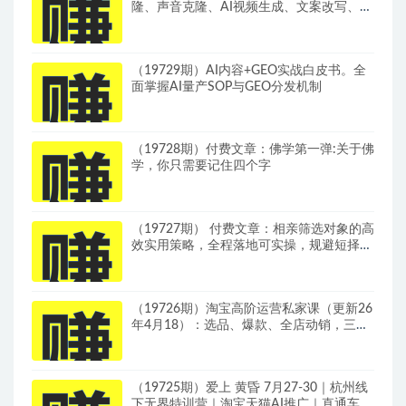
隆、声音克隆、AI视频生成、文案改写、软
件配置零基础落地课
（19729期）AI内容+GEO实战白皮书。全
面掌握AI量产SOP与GEO分发机制
（19728期）付费文章：佛学第一弹:关于佛
学，你只需要记住四个字
（19727期） 付费文章：相亲筛选对象的高
效实用策略，全程落地可实操，规避短择、
利己型相亲对象
（19726期）淘宝高阶运营私家课（更新26
年4月18）：选品、爆款、全店动销，三模
块构建盈利闭环，月入破5万
（19725期）爱上 黄昏 7月27-30｜杭州线
下无界特训营｜淘宝天猫AI推广｜直通车人