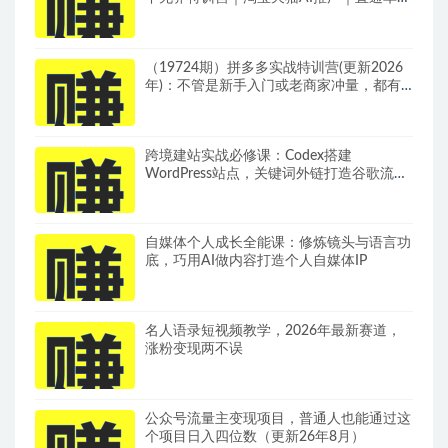
群｜全套PPT SOP思维导图资料包
（19724期）拼多多实战特训营(更新2026
年)：不管是新手入门或老商家冲量，都有
实操方法，跟着学，少走弯路
跨境建站实战必修课：Codex搭建
WordPress站点，关键词外链打造谷歌流量
阵地
自媒体个人成长全能课：修炼镜头与语言功
底，巧用AI做内容打造个人自媒体IP
名人语录短视频教学，2026年最新赛道，
涨粉变现两不误
公众号流量主变现项目，普通人也能通过这
个项目日入四位数（更新26年8月）