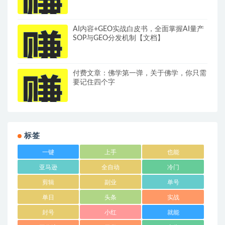
AI内容+GEO实战白皮书，全面掌握AI量产
SOP与GEO分发机制【文档】
付费文章：佛学第一弹，关于佛学，你只需
要记住四个字
标签
一键
上手
也能
亚马逊
全自动
冷门
剪辑
副业
单号
单日
头条
实战
封号
小红
就能