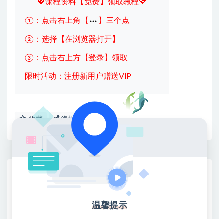
💖课程资料【免费】领取教程💖
①：点击右上角【
】三个点
②：选择【在浏览器打开】
③：点击右上方【登录】领取
限时活动：注册新用户赠送VIP
收藏
海报
链接
网赚基地简介
站长微信：无
❤本站：本站整合多方资源站，主要面向互联网创业
温馨提示
类&副业类，资源丰富 物超所值。