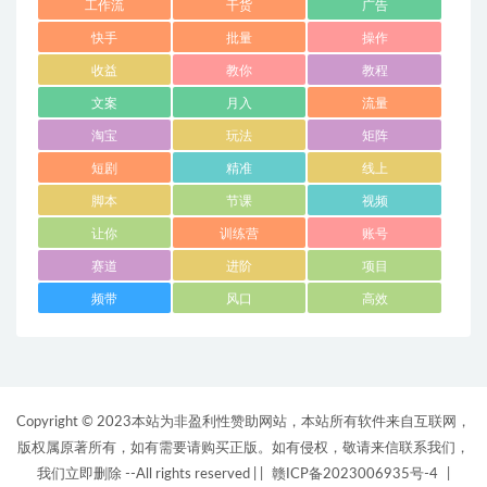
工作流
干货
广告
快手
批量
操作
收益
教你
教程
文案
月入
流量
淘宝
玩法
矩阵
短剧
精准
线上
脚本
节课
视频
让你
训练营
账号
赛道
进阶
项目
频带
风口
高效
Copyright © 2023本站为非盈利性赞助网站，本站所有软件来自互联网，
版权属原著所有，如有需要请购买正版。如有侵权，敬请来信联系我们，
我们立即删除 --All rights reserved |
|
赣ICP备2023006935号-4
|