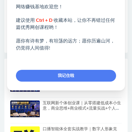
❤能助您：找项目 + 低成本创业 + 减少信息差 + 见识
网络赚钱基地欢迎您！
各种项目 + 提升网创认知。
❤本站为众多团队提供了重要价值，也为众多创业者
建议使用
Ctrl + D
收藏本站，让你不再错过任何
开启网络之门，广受好评！
篇优秀网创课程哟！
❤如果您也依存于互联网，欢迎加入本站会员，将尽
早为您提供丰盛价值。祝您前程似锦！
愿你有诗有梦，有坦荡的远方；愿你历遍山河，
仍觉得人间值得!
热门课程展示
我记住啦
AI+电商全域掘金实战课｜多平台无人电商
玩法、AI工具落地、供应链合规、全域变现
闭环全套教程
互联网新个体创业课｜从零搭建低成本小生
意，商业思维+商业模式+流量实战+个人成
长全闭环教程
口播智能体全套实战教学｜数字人形象克