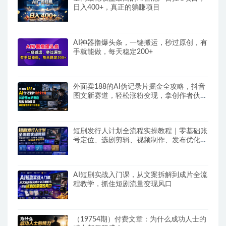
日入400+，真正的躺賺项目
AI神器撸爆头条，一键搬运，秒过原创，有
手就能做，每天稳定200+
外面卖188的AI伪记录片掘金全攻略，抖音
图文新赛道，轻松涨粉变现，拿创作者伙伴
计划收益【文档】
短剧发行人计划全流程实操教程｜零基础账
号定位、选剧剪辑、视频制作、发布优化一
站式出单变现课​
AI短剧实战入门课，从文案拆解到成片全流
程教学，抓住短剧流量变现风口
（19754期）付费文章：为什么成功人士的