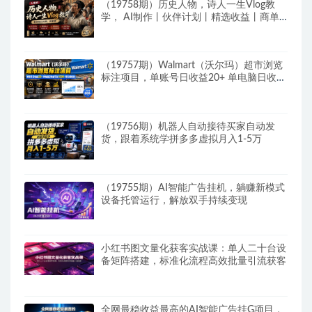
（19758期）历史人物，诗人一生Vlog教
学， AI制作丨伙伴计划丨精选收益丨商单
收徒 ，新领域红利期，抓紧做
（19757期）Walmart（沃尔玛）超市浏览
标注项目，单账号日收益20+ 单电脑日收益
可达1000+带分佣机制
（19756期）机器人自动接待买家自动发
货，跟着系统学拼多多虚拟月入1-5万
（19755期）AI智能广告挂机，躺赚新模式
设备托管运行，解放双手持续变现
小红书图文量化获客实战课：单人二十台设
备矩阵搭建，标准化流程高效批量引流获客
全网最稳收益最高的AI智能广告挂G项目，