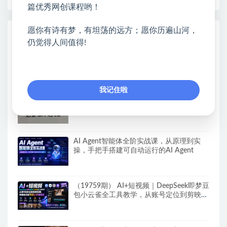
篇优秀网创课程哟！
愿你有诗有梦，有坦荡的远方；愿你历遍山河，
热门课程展示
仍觉得人间值得!
【新模式发布】手机全自动撸金项目，3台
手机一天200+，保姆级教程及全套工具
我记住啦
游戏挂G全流程笔记分享，CSGO游戏搬
砖，小白看了当天学会见收益
AI Agent智能体全阶实战课，从原理到实
操，手把手搭建可自动运行的AI Agent
（19759期） AI+短视频｜DeepSeek即梦豆
包小云雀全工具教学，从账号定位到剪映剪
辑，零基础也能快速上手做爆款