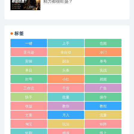
精力都很旺盛？
标签
一键
上手
也能
亚马逊
全自动
冷门
剪辑
副业
单号
单日
头条
实战
封号
小红
就能
工作流
干货
广告
快手
批量
操作
收益
教你
教程
文案
月入
流量
淘宝
玩法
矩阵
短剧
精准
线上