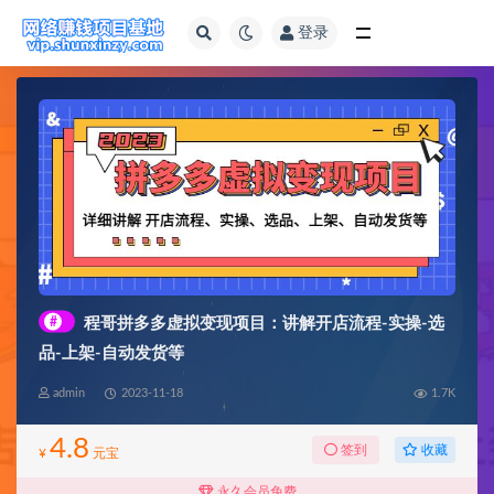
登录
全部
#
程哥拼多多虚拟变现项目：讲解开店流程-实操-选
品-上架-自动发货等
admin
2023-11-18
1.7K
4.8
收藏
签到
¥
元宝
永久会员免费