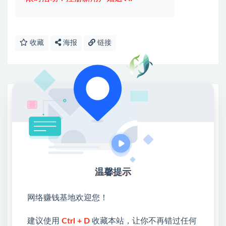
收藏
海报
链接
网赚基地简介
站长微信：无
❤本站：本站整合多方资源站，主要面向互联网创业
类&副业类，资源丰富 物超所值。
❤能助您：找项目 + 低成本创业 + 减少信息差 + 见识
各种项目 + 提升网创认知。
温馨提示
❤本站为众多团队提供了重要价值，也为众多创业者
开启网络之门，广受好评！
网络赚钱基地欢迎您！
❤如果您也依存于互联网，欢迎加入本站会员，将尽
早为您提供丰盛价值。祝您前程似锦！
建议使用
Ctrl + D
收藏本站，让你不再错过任何