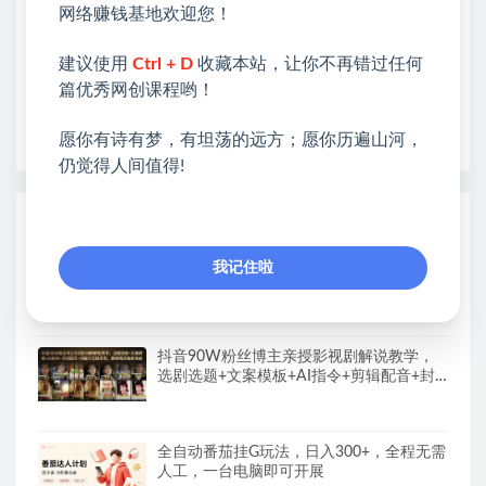
网络赚钱基地欢迎您！
各种项目 + 提升网创认知。
❤本站为众多团队提供了重要价值，也为众多创业者
建议使用
Ctrl + D
收藏本站，让你不再错过任何
开启网络之门，广受好评！
篇优秀网创课程哟！
❤如果您也依存于互联网，欢迎加入本站会员，将尽
早为您提供丰盛价值。祝您前程似锦！
愿你有诗有梦，有坦荡的远方；愿你历遍山河，
仍觉得人间值得!
热门课程展示
CodeX从0到1实战课，吃透CodeX全功能，
我记住啦
零基础AI开发实战，从部署到高阶项目一键
落地
抖音90W粉丝博主亲授影视剧解说教学，
选剧选题+文案模板+AI指令+剪辑配音+封
面全流程变现，解锁精选独家收益
全自动番茄挂G玩法，日入300+，全程无需
人工，一台电脑即可开展