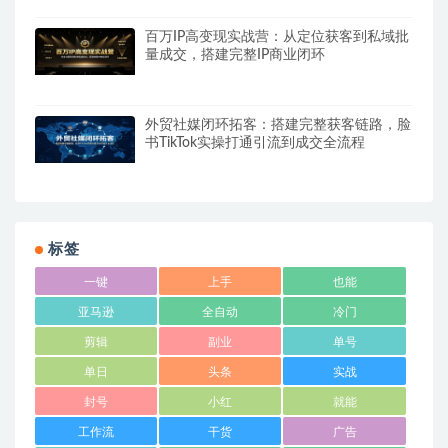
百万IP高变现实战营：从定位获客到私域批
量成交，搭建完整IP商业闭环
外贸社媒闭环拓客：搭建完整获客链路，脸
书TikTok实操打通引流到成交全流程
标签
一键
上手
也能
亚马逊
全自动
冷门
剪辑
副业
单号
单日
头条
实战
封号
小红
就能
工作流
干货
广告