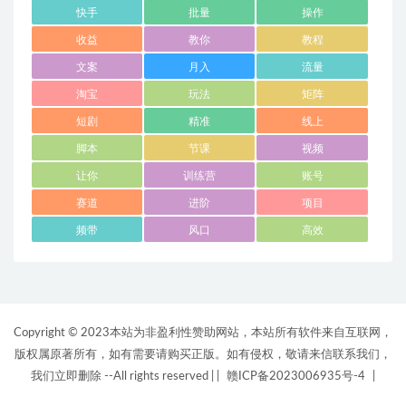
快手
批量
操作
收益
教你
教程
文案
月入
流量
淘宝
玩法
矩阵
短剧
精准
线上
脚本
节课
视频
让你
训练营
账号
赛道
进阶
项目
频带
风口
高效
Copyright © 2023本站为非盈利性赞助网站，本站所有软件来自互联网，
版权属原著所有，如有需要请购买正版。如有侵权，敬请来信联系我们，
我们立即删除 --All rights reserved |
|
赣ICP备2023006935号-4
|