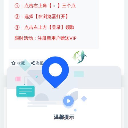
①：点击右上角【
】三个点
②：选择【在浏览器打开】
③：点击右上方【登录】领取
限时活动：注册新用户赠送VIP
收藏
海报
链接
网赚基地简介
站长微信：无
❤本站：本站整合多方资源站，主要面向互联网创业
温馨提示
类&副业类，资源丰富 物超所值。
❤能助您：找项目 + 低成本创业 + 减少信息差 + 见识