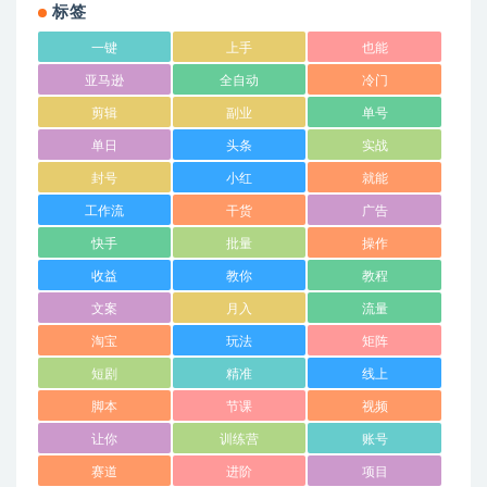
标签
一键
上手
也能
亚马逊
全自动
冷门
剪辑
副业
单号
单日
头条
实战
封号
小红
就能
工作流
干货
广告
快手
批量
操作
收益
教你
教程
文案
月入
流量
淘宝
玩法
矩阵
短剧
精准
线上
脚本
节课
视频
让你
训练营
账号
赛道
进阶
项目