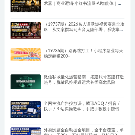
术器｜商业逻辑·小红书流量·AI智能体｜低
成本打造个人变现小生意全套教学
（19737期）2026名人语录短视频赛道全攻
略；从文案撰写到声音克隆部署，系统掌握
涨粉变现双赢制作技术
（19736期）别再瞎打工！小程序副业每天
稳定躺赚200+
微信私域量化运营指南：搭建账号基建打造
热号，脱敏风控规避运营各类高危风险
全网主流广告投放课，腾讯ADQ / 抖音 /
快手 / B 站实操教学，手把手教投手赚钱变
现，全套变现拆解稳定出单
外卖浏览全自动掘金项目，全平台覆盖，单