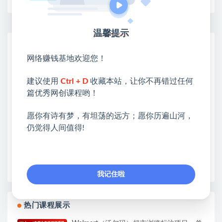
温馨提示
网赚基地简介
网络赚钱基地欢迎您！
站长微信：无
❤本站：本站整合多方资源站，主要面向互联网创业
建议使用
Ctrl + D
收藏本站，让你不再错过任何
类&副业类，资源丰富 物超所值。
篇优秀网创课程哟！
❤能助您：找项目 + 低成本创业 + 减少信息差 + 见识
各种项目 + 提升网创认知。
愿你有诗有梦，有坦荡的远方；愿你历遍山河，
❤本站为众多团队提供了重要价值，也为众多创业者
仍觉得人间值得!
开启网络之门，广受好评！
❤如果您也依存于互联网，欢迎加入本站会员，将尽
早为您提供丰盛价值。祝您前程似锦！
我记住啦
热门课程展示