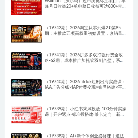
Walmart（沃尔玛）超市浏览标注项目，单
账号日收益20+单电脑日收益可达800+带分
佣机制
（19742期）2026淘宝从零到爆2.0第85
期；主推款五项高权重初始设置，改销量评
晒秒单快速破零积累基础权重
（19741期）2026拼多多双打强付费全攻
略-62期；成本推广加托管双剑合璧，系统
讲解7种付费玩法优劣势与选择策略
（19740期）2026TikTok短剧出海实战课：
IAA广告分账×IAP付费变现×账号搭建×平台
规则×双轨爆发×回款全流程
（19739期）小红书乘风投放-100分钟实操
课｜开户返点·标准投搭建·莱卡定向，新店
建模撬动笔记自然流量全套教学
（19738期）AI+新个体创业必修课｜道法