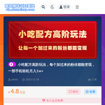
登录
全部
#
小吃配方高阶玩法，每个加过来的粉丝都能变现，
一部手机轻松月入1w+
admin
2023-11-18
1.0K
4.8
收藏
签到
¥
元宝
永久会员免费