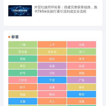
外贸社媒闭环拓客：搭建完整获客链路，脸
书TikTok实操打通引流到成交全流程
标签
一键
上手
也能
亚马逊
全自动
冷门
剪辑
副业
单号
单日
头条
实战
封号
小红
就能
工作流
干货
广告
快手
批量
操作
收益
教你
教程
文案
月入
流量