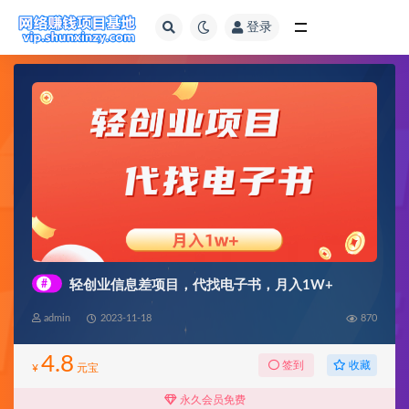
登录
全部
#
轻创业信息差项目，代找电子书，月入1W+
admin
2023-11-18
870
4.8
收藏
签到
¥
元宝
永久会员免费