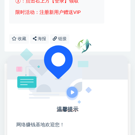
③：点击右上方【登录】领取
限时活动：注册新用户赠送VIP
收藏
海报
链接
网赚基地简介
站长微信：无
❤本站：本站整合多方资源站，主要面向互联网创业
类&副业类，资源丰富 物超所值。
❤能助您：找项目 + 低成本创业 + 减少信息差 + 见识
温馨提示
各种项目 + 提升网创认知。
❤本站为众多团队提供了重要价值，也为众多创业者
网络赚钱基地欢迎您！
开启网络之门，广受好评！
❤如果您也依存于互联网，欢迎加入本站会员，将尽