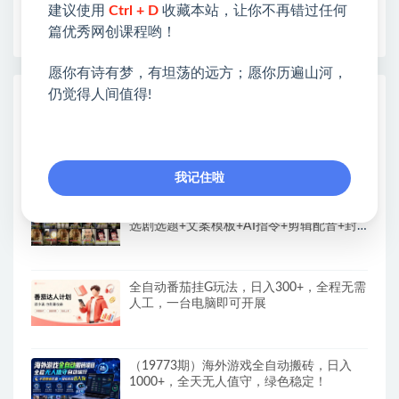
建议使用
Ctrl + D
收藏本站，让你不再错过任何
早为您提供丰盛价值。祝您前程似锦！
篇优秀网创课程哟！
愿你有诗有梦，有坦荡的远方；愿你历遍山河，
仍觉得人间值得!
热门课程展示
CodeX从0到1实战课，吃透CodeX全功能，
零基础AI开发实战，从部署到高阶项目一键
落地
我记住啦
抖音90W粉丝博主亲授影视剧解说教学，
选剧选题+文案模板+AI指令+剪辑配音+封
面全流程变现，解锁精选独家收益
全自动番茄挂G玩法，日入300+，全程无需
人工，一台电脑即可开展
（19773期）海外游戏全自动搬砖，日入
1000+，全天无人值守，绿色稳定！