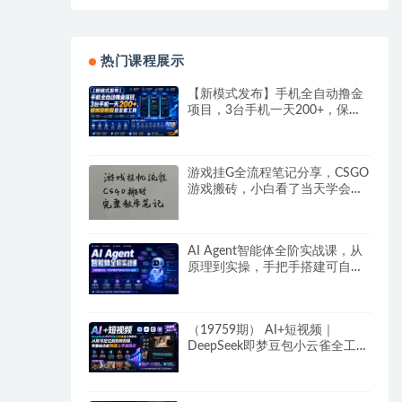
热门课程展示
【新模式发布】手机全自动撸金
项目，3台手机一天200+，保姆
级教程及全套工具
游戏挂G全流程笔记分享，CSGO
游戏搬砖，小白看了当天学会见
收益
AI Agent智能体全阶实战课，从
原理到实操，手把手搭建可自动
运行的AI Agent
（19759期） AI+短视频｜
DeepSeek即梦豆包小云雀全工具
教学，从账号定位到剪映剪辑，
零基础也能快速上手做爆款