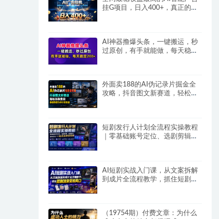
挂G项目，日入400+，真正的躺
賺项目
AI神器撸爆头条，一键搬运，秒
过原创，有手就能做，每天稳定
200+
外面卖188的AI伪记录片掘金全
攻略，抖音图文新赛道，轻松涨
粉变现，拿创作者伙伴计划收益
【文档】
短剧发行人计划全流程实操教程
｜零基础账号定位、选剧剪辑、
视频制作、发布优化一站式出单
变现课​
AI短剧实战入门课，从文案拆解
到成片全流程教学，抓住短剧流
量变现风口
（19754期）付费文章：为什么