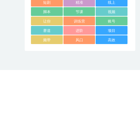
短剧
精准
线上
脚本
节课
视频
让你
训练营
账号
赛道
进阶
项目
频带
风口
高效