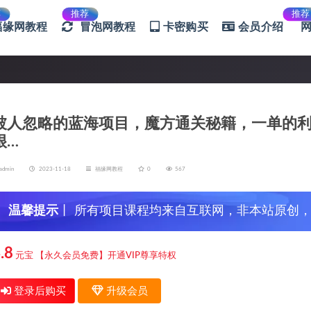
荐
推荐
推荐
福缘网教程
冒泡网教程
卡密购买
会员介绍
被人忽略的蓝海项目，魔方通关秘籍，一单的利润
很…
admin
2023-11-18
福缘网教程
0
567
温馨提示
丨 所有项目课程均来自互联网，非本站原创
信，谨防上当受骗！
.8
元宝
【永久会员免费】开通VIP尊享特权
登录后购买
升级会员