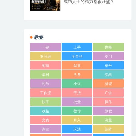
成功人士的精力都很旺盛？
标签
一键
上手
也能
亚马逊
全自动
冷门
剪辑
副业
单号
单日
头条
实战
封号
小红
就能
工作流
干货
广告
快手
批量
操作
收益
教你
教程
文案
月入
流量
淘宝
玩法
矩阵