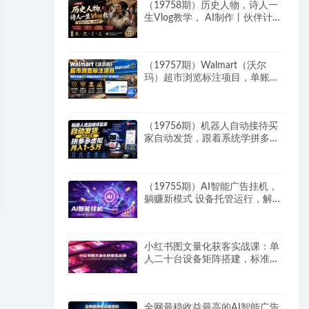
（19758期）历史人物，诗人一
生Vlog教学， AI制作丨伙伴计划
丨精选收益丨商单收徒 ，新领域
红利期，抓紧做
（19757期）Walmart（沃尔
玛）超市浏览标注项目，单账号
日收益20+ 单电脑日收益可达
1000+带分佣机制
（19756期）机器人自动接待买
家自动发货，跟着系统学拼多多
虚拟月入1-5万
（19755期）AI智能广告挂机，
躺赚新模式 设备托管运行，解放
双手持续变现
小红书图文量化获客实战课：单
人二十台设备矩阵搭建，标准化
流程高效批量引流获客
全网最稳收益最高的AI智能广告