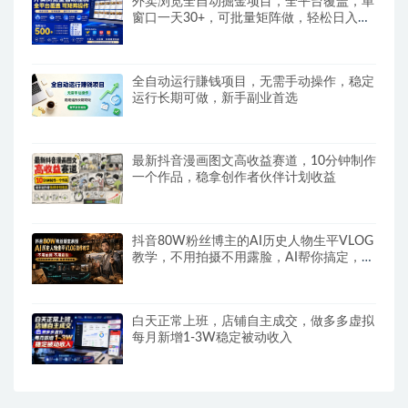
外卖浏览全自动掘金项目，全平台覆盖，单
窗口一天30+，可批量矩阵做，轻松日入
500+
全自动运行賺钱项目，无需手动操作，稳定
运行长期可做，新手副业首选
最新抖音漫画图文高收益赛道，10分钟制作
一个作品，稳拿创作者伙伴计划收益
抖音80W粉丝博主的AI历史人物生平VLOG
教学，不用拍摄不用露脸，AI帮你搞定，轻
松解锁伙伴计划+精选收益
白天正常上班，店铺自主成交，做多多虚拟
每月新增1-3W稳定被动收入