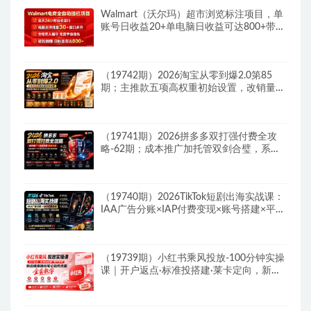
Walmart（沃尔玛）超市浏览标注项目，单
账号日收益20+单电脑日收益可达800+带分
佣机制
（19742期）2026淘宝从零到爆2.0第85
期；主推款五项高权重初始设置，改销量评
晒秒单快速破零积累基础权重
（19741期）2026拼多多双打强付费全攻
略-62期；成本推广加托管双剑合璧，系统
讲解7种付费玩法优劣势与选择策略
（19740期）2026TikTok短剧出海实战课：
IAA广告分账×IAP付费变现×账号搭建×平台
规则×双轨爆发×回款全流程
（19739期）小红书乘风投放-100分钟实操
课｜开户返点·标准投搭建·莱卡定向，新店
建模撬动笔记自然流量全套教学