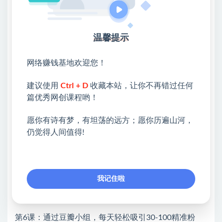
│第7课：维护好新老客户关系，让你每天都能源源不
断产生新订单.mp4
└─精准引流获客术
温馨提示
第1课：精准引流的核心秘密，从此告别没流量的痛
网络赚钱基地欢迎您！
苦.mp4
建议使用
Ctrl + D
收藏本站，让你不再错过任何
第2课：利用百度贴吧，持续布局长尾词拦截精准客
篇优秀网创课程哟！
户.mp4
第3课：教你玩转知乎，通过内容吸引源源不断的精准
愿你有诗有梦，有坦荡的远方；愿你历遍山河，
仍觉得人间值得!
粉丝.mp4
第4课：抖音不发视频，也可以获取大量的精准客
户.mp4
我记住啦
第5课：个人裂变模式，单词裂变50-200个精准好
友.mp4
第6课：通过豆瓣小组，每天轻松吸引30-100精准粉