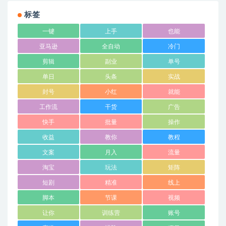
标签
一键
上手
也能
亚马逊
全自动
冷门
剪辑
副业
单号
单日
头条
实战
封号
小红
就能
工作流
干货
广告
快手
批量
操作
收益
教你
教程
文案
月入
流量
淘宝
玩法
矩阵
短剧
精准
线上
脚本
节课
视频
让你
训练营
账号