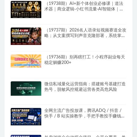
（19738期）AI+新个体创业必修课｜道法
术器｜商业逻辑·小红书流量·AI智能体｜低
成本打造个人变现小生意全套教学
（19737期）2026名人语录短视频赛道全攻
略；从文案撰写到声音克隆部署，系统掌握
涨粉变现双赢制作技术
（19736期）别再瞎打工！小程序副业每天
稳定躺赚200+
微信私域量化运营指南：搭建账号基建打造
热号，脱敏风控规避运营各类高危风险
全网主流广告投放课，腾讯ADQ / 抖音 /
快手 / B 站实操教学，手把手教投手赚钱变
现，全套变现拆解稳定出单