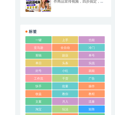
作商品宣传视频，四步搞定，无
线画布工作流，操作简单好上手
标签
一键
上手
也能
亚马逊
全自动
冷门
剪辑
副业
单号
单日
头条
实战
封号
小红
就能
工作流
干货
广告
快手
批量
操作
收益
教你
教程
文案
月入
流量
淘宝
玩法
矩阵