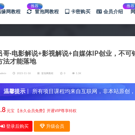
荐
推荐
推荐
福缘网教程
冒泡网教程
卡密购买
会员介绍
吕哥·电影解说+影视解说+自媒体IP创业，不
方法才能落地
admin
2023-11-18
冒泡网教程
0
1.3K
温馨提示
丨 所有项目课程均来自互联网，非本站原创
信，谨防上当受骗！
.8
元宝
【永久会员免费】开通VIP尊享特权
登录后购买
升级会员