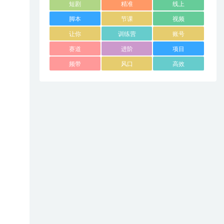
短剧
精准
线上
脚本
节课
视频
让你
训练营
账号
赛道
进阶
项目
频带
风口
高效