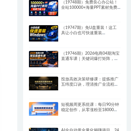
（19748期）免费良心办公站！
全站100000+海量PPT素材免费
下载，每日更新，分类清晰，免
注册登录下载 爱PPT网
（19747期）免U盘重装！这工
具让小白也可快速重装
Windows，支持无人值守配置，
数据无忧 CmzPrep_Rev2
（19746期）2026电商04期淘宝
直通车课｜关键词爆打矩阵，多
计划低出价，新品爆款差异化投
放实操教学
投放高效决策研修课：提炼推广
五纬度口诀，理清推广全流程判
断逻辑
短视频周更系统课：每日90分钟
稳定创作，从零涨粉至18000实
现月入八千
AI全自动黄金量化躺賺项目，24