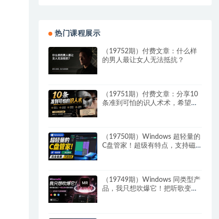
热门课程展示
（19752期）付费文章：什么样
的男人最让女人无法抵抗？
（19751期）付费文章：分享10
条准到可怕的识人术术，希望能
帮到大家。
（19750期）Windows 超轻量的
C盘管家！超级有特点，支持磁
盘分析及清理提醒，2M大小体
积，完全免费 C盘管家
（19749期）Windows 同类型产
品，我只想吹爆它！把听歌变成
了一场沉浸式视听现场，支持多
平台歌单播放 Mineradio