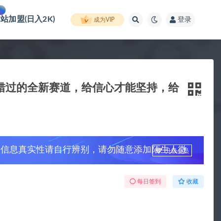
网站加盟(日入2K)
登录
成为VIP
可错过的全新赛道，给信心才能坚持，给
，信息真实性请自行辨别，请勿随意添加陌生人微
升级会员
每日签到
收藏