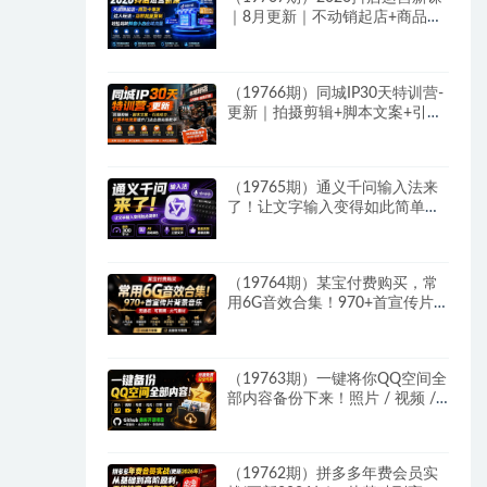
｜8月更新｜不动销起店+商品卡
爆发｜达人玩法+店群批量复制
｜轻松玩转抖音小店全域流量
（19766期）同城IP30天特训营-
更新｜拍摄剪辑+脚本文案+引流
成交，打爆本地流量提升门店业
绩实操教学
（19765期）通义千问输入法来
了！让文字输入变得如此简单，
最快 300 字/分，AI 自动润色，
说话秒变工整文字
（19764期）某宝付费购买，常
用6G音效合集！970+首宣传片
背景音乐，无版权可商用大气素
材，分类清晰，高质量内容
（19763期）一键将你QQ空间全
部内容备份下来！照片 / 视频 /
动态信息全存本地，Github最新
开源项目 QzoneArchive
（19762期）拼多多年费会员实