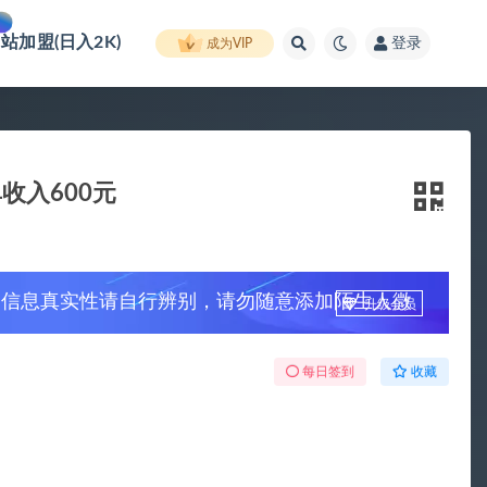
网站加盟(日入2K)
登录
成为VIP
收入600元
，信息真实性请自行辨别，请勿随意添加陌生人微
升级会员
每日签到
收藏