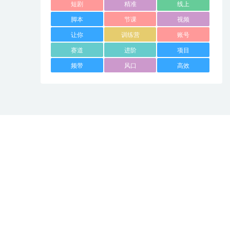
短剧
精准
线上
脚本
节课
视频
让你
训练营
账号
赛道
进阶
项目
频带
风口
高效