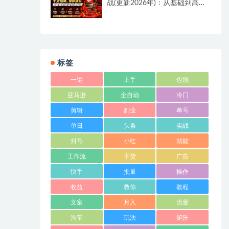
战(更新2026年)：从基础到高阶
盈利，干货拉满，帮你建立稳定
盈利运营知识体系
标签
一键
上手
也能
亚马逊
全自动
冷门
剪辑
副业
单号
单日
头条
实战
封号
小红
就能
工作流
干货
广告
快手
批量
操作
收益
教你
教程
文案
月入
流量
淘宝
玩法
矩阵