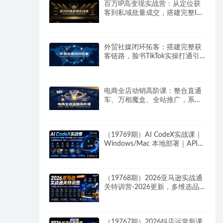
百万IP高变现实战营：从定位获
客到私域批量成交，搭建完整IP
商业闭环
外贸社媒闭环拓客：搭建完整获
客链路，脸书TikTok实操打通引
流到成交全流程
电商全店动销高阶课：整合直通
车、万相魔盒、全站推广，系统
化搭建店铺长效动销方案
（19769期）AI CodeX实战课｜
Windows/Mac 本地部署｜API
对接调通｜Skill 自制｜漫剧剪辑
｜网站 VR 项目｜AI项目落地全
教程
（19768期）2026亚马逊实战通
关特训营-2026更新，多维选品
+渐进式打法+AI应用，从0到1打
造盈利店铺
（19767期）2026抖店运营新课