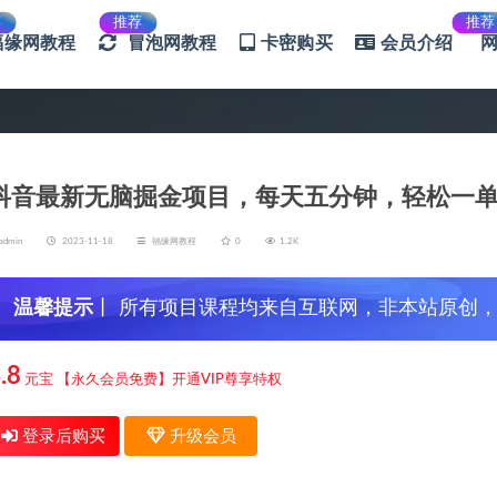
荐
推荐
推荐
福缘网教程
冒泡网教程
卡密购买
会员介绍
抖音最新无脑掘金项目，每天五分钟，轻松一单
admin
2023-11-18
福缘网教程
0
1.2K
温馨提示
丨 所有项目课程均来自互联网，非本站原创
信，谨防上当受骗！
.8
元宝
【永久会员免费】开通VIP尊享特权
登录后购买
升级会员