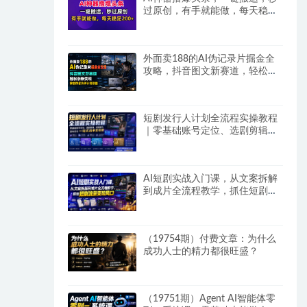
过原创，有手就能做，每天稳定
200+
外面卖188的AI伪记录片掘金全
攻略，抖音图文新赛道，轻松涨
粉变现，拿创作者伙伴计划收益
【文档】
短剧发行人计划全流程实操教程
｜零基础账号定位、选剧剪辑、
视频制作、发布优化一站式出单
变现课​
AI短剧实战入门课，从文案拆解
到成片全流程教学，抓住短剧流
量变现风口
（19754期）付费文章：为什么
成功人士的精力都很旺盛？
（19751期）Agent AI智能体零