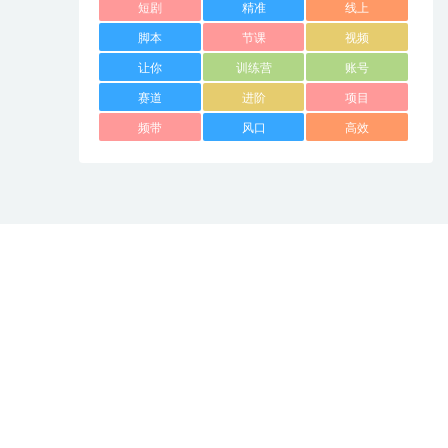
短剧
精准
线上
脚本
节课
视频
让你
训练营
账号
赛道
进阶
项目
频带
风口
高效