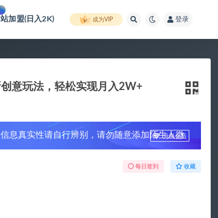
网站加盟(日入2K)
登录
成为VIP
创意玩法，轻松实现月入2W+
，信息真实性请自行辨别，请勿随意添加陌生人微
升级会员
每日签到
收藏