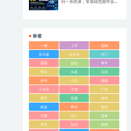
到一系统课；零基础也能学会自
动化实战，从核心概念到Coze工
作流搭建完整覆盖
标签
一键
上手
也能
亚马逊
全自动
冷门
剪辑
副业
单号
单日
头条
实战
封号
小红
就能
工作流
干货
广告
快手
批量
操作
收益
教你
教程
文案
月入
流量
淘宝
玩法
矩阵