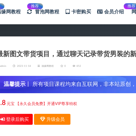
荐
推荐
推荐
福缘网教程
冒泡网教程
卡密购买
会员介绍
最新图文带货项目，通过聊天记录带货男装的新
admin
2023-11-18
福缘网教程
0
852
温馨提示
丨 所有项目课程均来自互联网，非本站原创
信，谨防上当受骗！
.8
元宝
【永久会员免费】开通VIP尊享特权
登录后购买
升级会员