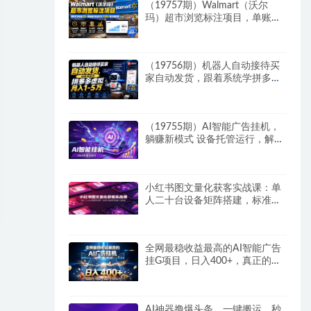
（19757期）Walmart（沃尔
玛）超市浏览标注项目，单账号
日收益20+ 单电脑日收益可达
1000+带分佣机制
（19756期）机器人自动接待买
家自动发货，跟着系统学拼多多
虚拟月入1-5万
（19755期）AI智能广告挂机，
躺赚新模式 设备托管运行，解放
双手持续变现
小红书图文量化获客实战课：单
人二十台设备矩阵搭建，标准化
流程高效批量引流获客
全网最稳收益最高的AI智能广告
挂G项目，日入400+，真正的躺
賺项目
AI神器撸爆头条，一键搬运，秒