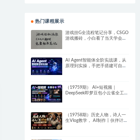
热门课程展示
游戏挂G全流程笔记分享，CSGO
游戏搬砖，小白看了当天学会见
收益
AI Agent智能体全阶实战课，从
原理到实操，手把手搭建可自动
运行的AI Agent
（19759期） AI+短视频｜
DeepSeek即梦豆包小云雀全工具
教学，从账号定位到剪映剪辑，
零基础也能快速上手做爆款
（19758期）历史人物，诗人一
生Vlog教学， AI制作丨伙伴计划
丨精选收益丨商单收徒 ，新领域
红利期，抓紧做