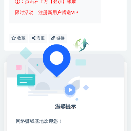
③：点击右上方【登录】领取
限时活动：注册新用户赠送VIP
收藏
海报
链接
网赚基地简介
站长微信：无
❤本站：本站整合多方资源站，主要面向互联网创业
类&副业类，资源丰富 物超所值。
❤能助您：找项目 + 低成本创业 + 减少信息差 + 见识
温馨提示
各种项目 + 提升网创认知。
❤本站为众多团队提供了重要价值，也为众多创业者
网络赚钱基地欢迎您！
开启网络之门，广受好评！
❤如果您也依存于互联网，欢迎加入本站会员，将尽