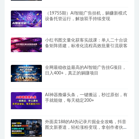
（19755期）AI智能广告挂机，躺赚新模式
设备托管运行，解放双手持续变现
小红书图文量化获客实战课：单人二十台设
备矩阵搭建，标准化流程高效批量引流获客
全网最稳收益最高的AI智能广告挂G项目，
日入400+，真正的躺賺项目
AI神器撸爆头条，一键搬运，秒过原创，有
手就能做，每天稳定200+
外面卖188的AI伪记录片掘金全攻略，抖音
图文新赛道，轻松涨粉变现，拿创作者伙伴
计划收益【文档】