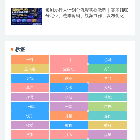
短剧发行人计划全流程实操教程｜零基础账
号定位、选剧剪辑、视频制作、发布优化一
站式出单变现课​
标签
一键
上手
也能
亚马逊
全自动
冷门
剪辑
副业
单号
单日
头条
实战
封号
小红
就能
工作流
干货
广告
快手
批量
操作
收益
教你
教程
文案
月入
流量