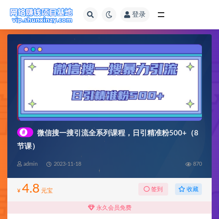
登录
全部
#
微信搜一搜引流全系列课程，日引精准粉500+（8
节课）
admin
2023-11-18
870
4.8
收藏
签到
¥
元宝
永久会员免费