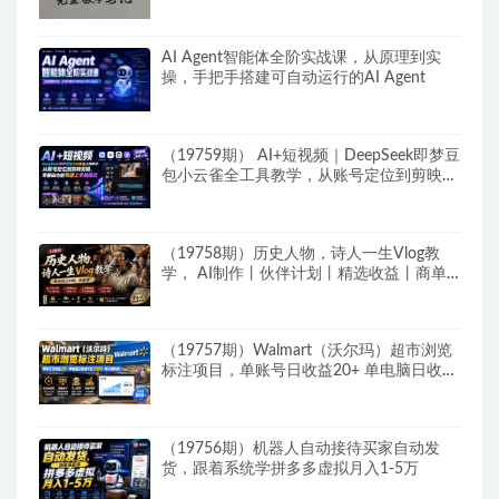
AI Agent智能体全阶实战课，从原理到实
操，手把手搭建可自动运行的AI Agent
（19759期） AI+短视频｜DeepSeek即梦豆
包小云雀全工具教学，从账号定位到剪映剪
辑，零基础也能快速上手做爆款
（19758期）历史人物，诗人一生Vlog教
学， AI制作丨伙伴计划丨精选收益丨商单
收徒 ，新领域红利期，抓紧做
（19757期）Walmart（沃尔玛）超市浏览
标注项目，单账号日收益20+ 单电脑日收益
可达1000+带分佣机制
（19756期）机器人自动接待买家自动发
货，跟着系统学拼多多虚拟月入1-5万