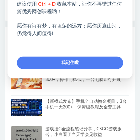
建议使用
Ctrl + D
收藏本站，让你不再错过任何
早为您提供丰盛价值。祝您前程似锦！
篇优秀网创课程哟！
愿你有诗有梦，有坦荡的远方；愿你历遍山河，
仍觉得人间值得!
热门课程展示
AI+PPT设计变现实战训练营，我们派单，
让你的才华直接变现，三大核心模块带你构
建Al设计x派单变现的完整闭环
我记住啦
（19760期）全自动番茄挂机玩法，日入
300+，操作门槛低，一台电脑即可开展
【新模式发布】手机全自动撸金项目，3台
手机一天200+，保姆级教程及全套工具
游戏挂G全流程笔记分享，CSGO游戏搬
砖，小白看了当天学会见收益