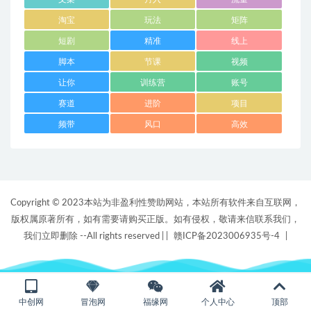
淘宝
玩法
矩阵
短剧
精准
线上
脚本
节课
视频
让你
训练营
账号
赛道
进阶
项目
频带
风口
高效
Copyright © 2023本站为非盈利性赞助网站，本站所有软件来自互联网，
版权属原著所有，如有需要请购买正版。如有侵权，敬请来信联系我们，
我们立即删除 --All rights reserved |
|
赣ICP备2023006935号-4
|
中创网
冒泡网
福缘网
个人中心
顶部