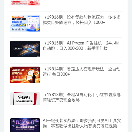
搭建一套从选题、内容、产品到交付的个人
生产线
（19816期）没有货款与物流压力，多多虚
拟类目矩阵运营，轻松日入 1000+
（19815期）AI Pryzen 广告挂机｜24小时
自动跑，日入300-500，新手零门槛
（19814期）番茄达人变现新玩法，全自动
运行 每日300+
（19813期）全程AI自动化｜小红书虚拟电
商轻资产变现全攻略
AI一键变装实战课：即梦搭配可灵AI工具实
操，零基础做出丝滑人物替换变装短视频