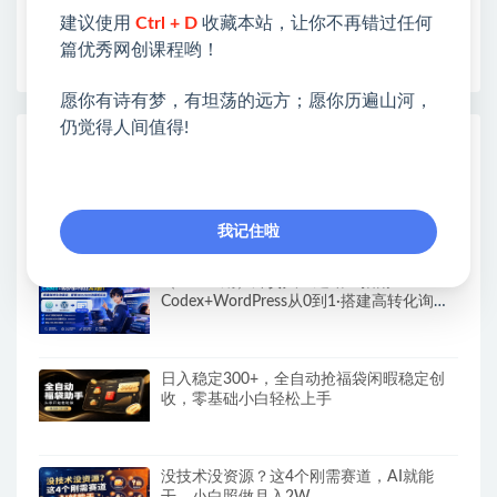
❤如果您也依存于互联网，欢迎加入本站会员，将尽
建议使用
Ctrl + D
收藏本站，让你不再错过任何
早为您提供丰盛价值。祝您前程似锦！
篇优秀网创课程哟！
愿你有诗有梦，有坦荡的远方；愿你历遍山河，
仍觉得人间值得!
热门课程展示
AI一人内容公司30天实战训练营，让Codex
Agent自动参与内容创作持续做出更像你、
更有竞争力的内容
我记住啦
（19818期）外贸人AI建站全指南：
Codex+WordPress从0到1·搭建高转化询盘
站·解锁SEO/GEO流量新玩法-更新
日入稳定300+，全自动抢福袋闲暇稳定创
收，零基础小白轻松上手
没技术没资源？这4个刚需赛道，AI就能
干，小白照做月入2W