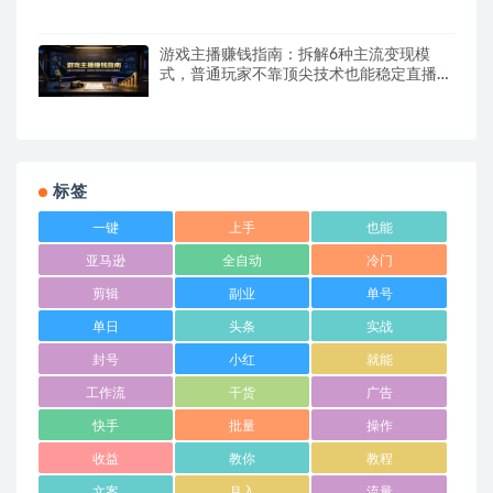
游戏主播赚钱指南：拆解6种主流变现模
式，普通玩家不靠顶尖技术也能稳定直播增
收
标签
一键
上手
也能
亚马逊
全自动
冷门
剪辑
副业
单号
单日
头条
实战
封号
小红
就能
工作流
干货
广告
快手
批量
操作
收益
教你
教程
文案
月入
流量