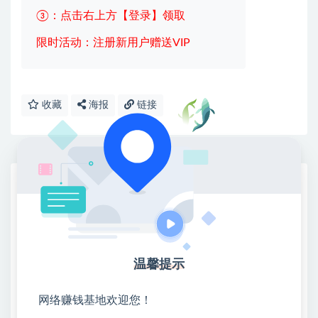
③：点击右上方【登录】领取
限时活动：注册新用户赠送VIP
收藏
海报
链接
网赚基地简介
站长微信：无
❤本站：本站整合多方资源站，主要面向互联网创业
类&副业类，资源丰富 物超所值。
❤能助您：找项目 + 低成本创业 + 减少信息差 + 见识
温馨提示
各种项目 + 提升网创认知。
❤本站为众多团队提供了重要价值，也为众多创业者
网络赚钱基地欢迎您！
开启网络之门，广受好评！