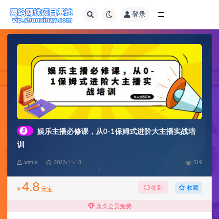
登录
全部
#
娱乐主播必修课，从0-1保姆式进阶大主播实战培
训
admin
2023-11-18
519
4.8
收藏
签到
¥
元宝
永久会员免费