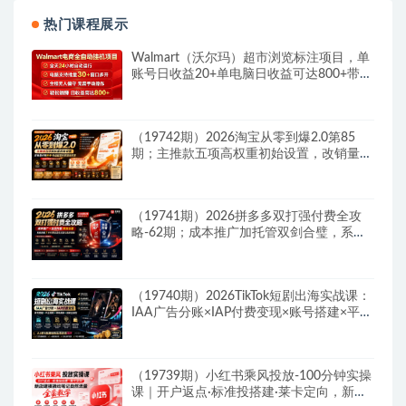
热门课程展示
Walmart（沃尔玛）超市浏览标注项目，单
账号日收益20+单电脑日收益可达800+带分
佣机制
（19742期）2026淘宝从零到爆2.0第85
期；主推款五项高权重初始设置，改销量评
晒秒单快速破零积累基础权重
（19741期）2026拼多多双打强付费全攻
略-62期；成本推广加托管双剑合璧，系统
讲解7种付费玩法优劣势与选择策略
（19740期）2026TikTok短剧出海实战课：
IAA广告分账×IAP付费变现×账号搭建×平台
规则×双轨爆发×回款全流程
（19739期）小红书乘风投放-100分钟实操
课｜开户返点·标准投搭建·莱卡定向，新店