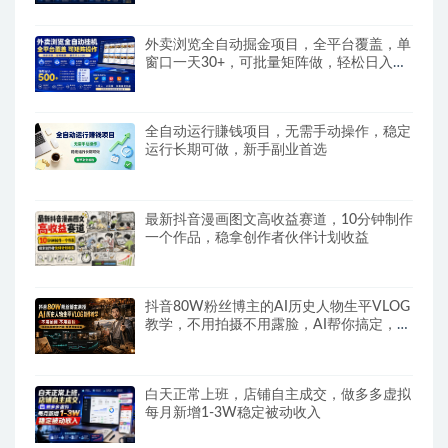
外卖浏览全自动掘金项目，全平台覆盖，单
窗口一天30+，可批量矩阵做，轻松日入
500+
全自动运行賺钱项目，无需手动操作，稳定
运行长期可做，新手副业首选
最新抖音漫画图文高收益赛道，10分钟制作
一个作品，稳拿创作者伙伴计划收益
抖音80W粉丝博主的AI历史人物生平VLOG
教学，不用拍摄不用露脸，AI帮你搞定，轻
松解锁伙伴计划+精选收益
白天正常上班，店铺自主成交，做多多虚拟
每月新增1-3W稳定被动收入