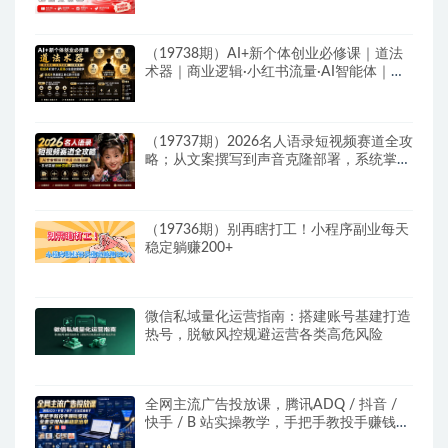
建模撬动笔记自然流量全套教学
（19738期）AI+新个体创业必修课｜道法
术器｜商业逻辑·小红书流量·AI智能体｜低
成本打造个人变现小生意全套教学
（19737期）2026名人语录短视频赛道全攻
略；从文案撰写到声音克隆部署，系统掌握
涨粉变现双赢制作技术
（19736期）别再瞎打工！小程序副业每天
稳定躺赚200+
微信私域量化运营指南：搭建账号基建打造
热号，脱敏风控规避运营各类高危风险
全网主流广告投放课，腾讯ADQ / 抖音 /
快手 / B 站实操教学，手把手教投手赚钱变
现，全套变现拆解稳定出单