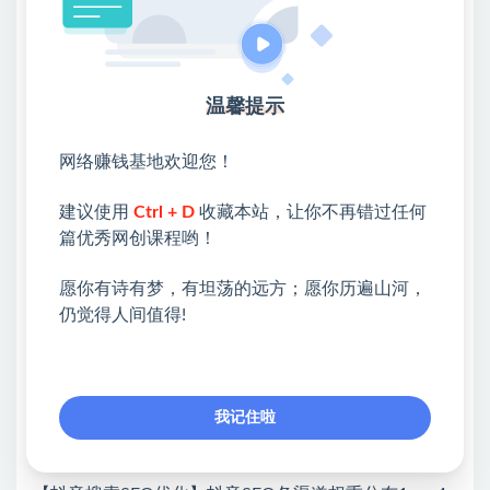
【抖音基础系统知识】第二章第七节直播间话术设
计.mp4
温馨提示
【抖音基础系统知识】第二章第八节直播间预热技
巧.mp4
网络赚钱基地欢迎您！
【抖音基础系统知识】第二章第九节巨量百应达人工作
建议使用
Ctrl + D
收藏本站，让你不再错过任何
台的使用.mp4
篇优秀网创课程哟！
【抖音基础系统知识】第三章第一节如何投放抖加.mp4
愿你有诗有梦，有坦荡的远方；愿你历遍山河，
【抖音基础系统知识】第三章第二节小店随心推怎么
仍觉得人间值得!
玩.mp4
【抖音基础系统知识】第三章第三节千川怎么玩1.mp4
【抖音基础系统知识】第三章第三节千川怎么玩2.mp4
我记住啦
【抖音搜索SEO优化】抖音SEO内容端挖词技巧.mp4