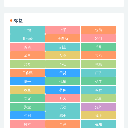
标签
一键
上手
也能
亚马逊
全自动
冷门
剪辑
副业
单号
单日
头条
实战
封号
小红
就能
工作流
干货
广告
快手
批量
操作
收益
教你
教程
文案
月入
流量
淘宝
玩法
矩阵
短剧
精准
线上
脚本
节课
视频