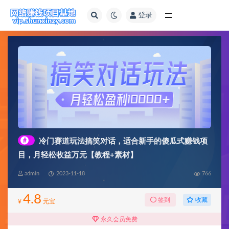
登录
全部
#
冷门赛道玩法搞笑对话，适合新手的傻瓜式赚钱项
目，月轻松收益万元【教程+素材】
admin
2023-11-18
766
4.8
收藏
签到
¥
元宝
永久会员免费