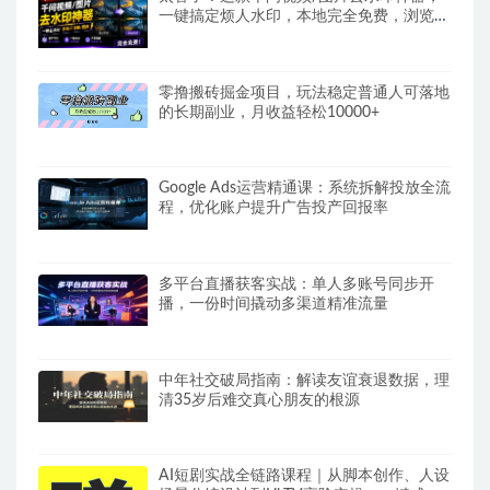
一键搞定烦人水印，本地完全免费，浏览器
拓展插件
零撸搬砖掘金项目，玩法稳定普通人可落地
的长期副业，月收益轻松10000+
Google Ads运营精通课：系统拆解投放全流
程，优化账户提升广告投产回报率
多平台直播获客实战：单人多账号同步开
播，一份时间撬动多渠道精准流量
中年社交破局指南：解读友谊衰退数据，理
清35岁后难交真心朋友的根源
AI短剧实战全链路课程｜从脚本创作、人设