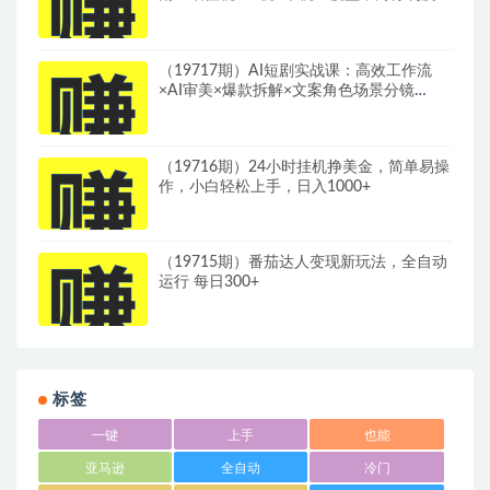
建落地纳税筹划方案
（19717期）AI短剧实战课：高效工作流
×AI审美×爆款拆解×文案角色场景分镜
×LibTV进阶×站位控制×从脚本到成片交付全
流程
（19716期）24小时挂机挣美金，简单易操
作，小白轻松上手，日入1000+
（19715期）番茄达人变现新玩法，全自动
运行 每日300+
标签
一键
上手
也能
亚马逊
全自动
冷门