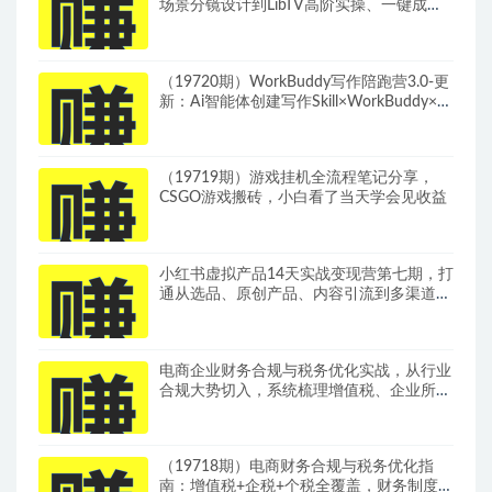
场景分镜设计到LibTV高阶实操、一键成片
标准化交付教程
（19720期）WorkBuddy写作陪跑营3.0-更
新：Ai智能体创建写作Skill×WorkBuddy×人
工手写模式×去除AI痕迹×头条公众号百家号
（19719期）游戏挂机全流程笔记分享，
CSGO游戏搬砖，小白看了当天学会见收益
小红书虚拟产品14天实战变现营第七期，打
通从选品、原创产品、内容引流到多渠道成
交全链路
电商企业财务合规与税务优化实战，从行业
合规大势切入，系统梳理增值税、企业所得
税、个税等全税种要点
（19718期）电商财务合规与税务优化指
南：增值税+企税+个税全覆盖，财务制度搭