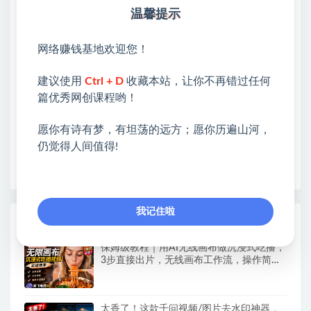
温馨提示
站长微信：无
❤本站：本站整合多方资源站，主要面向互联网创业
网络赚钱基地欢迎您！
类&副业类，资源丰富 物超所值。
❤能助您：找项目 + 低成本创业 + 减少信息差 + 见识
建议使用
Ctrl + D
收藏本站，让你不再错过任何
各种项目 + 提升网创认知。
篇优秀网创课程哟！
❤本站为众多团队提供了重要价值，也为众多创业者
开启网络之门，广受好评！
愿你有诗有梦，有坦荡的远方；愿你历遍山河，
❤如果您也依存于互联网，欢迎加入本站会员，将尽
仍觉得人间值得!
早为您提供丰盛价值。祝您前程似锦！
我记住啦
热门课程展示
保姆级教程｜用AI无线画布做沉浸式吃播，
3步直接出片，无线画布工作流，操作简单
好上手
太香了！这款千问视频/图片去水印神器，