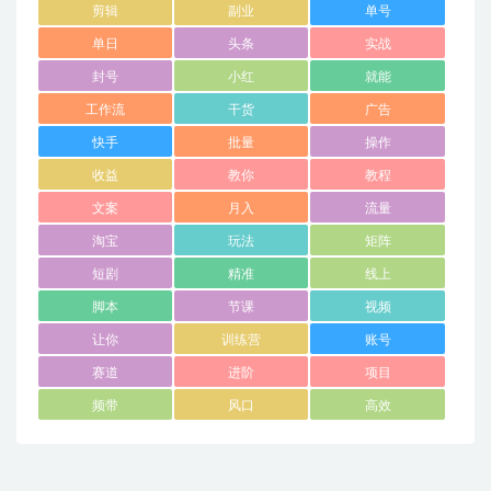
剪辑
副业
单号
单日
头条
实战
封号
小红
就能
工作流
干货
广告
快手
批量
操作
收益
教你
教程
文案
月入
流量
淘宝
玩法
矩阵
短剧
精准
线上
脚本
节课
视频
让你
训练营
账号
赛道
进阶
项目
频带
风口
高效